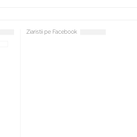
Ziaristii pe Facebook
Sculați, sculați, boieri mari! Sara Nukina are nevoie de ajutorul n