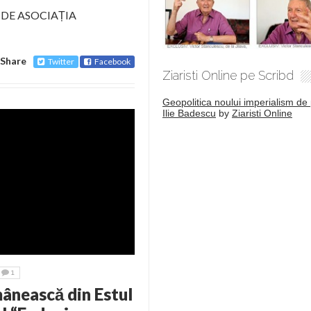
 DE ASOCIAȚIA
Share
Twitter
Facebook
Ziaristi Online pe Scribd
Geopolitica noului imperialism de 
Ilie Badescu
by
Ziaristi Online
1
ânească din Estul