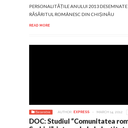
PERSONALITĂȚILE ANULUI 2013 DESEMNATE
RĂSĂRITUL ROMÂNESC DIN CHIȘINĂU
READ MORE
Basarabia
AUTHOR:
EXPRESS
-
MARCH 14, 2012
DOC: Studiul “Comunitatea rom