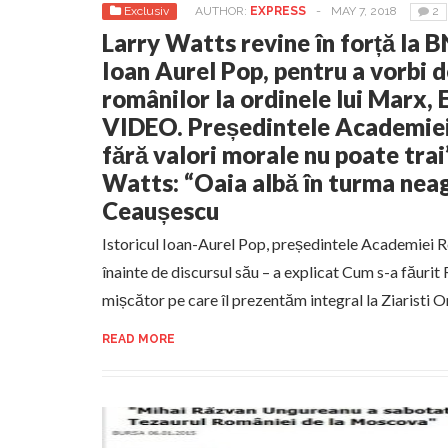
Exclusiv
AUTHOR:
EXPRESS
-
MAY 7, 2018
2
Larry Watts revine în forță la B
Ioan Aurel Pop, pentru a vorbi 
românilor la ordinele lui Marx, 
VIDEO. Președintele Academiei
fără valori morale nu poate trai”
Watts: “Oaia albă în turma neag
Ceaușescu
Istoricul Ioan-Aurel Pop, președintele Academiei 
înainte de discursul său – a explicat Cum s-a făurit
mișcător pe care îl prezentăm integral la Ziaristi 
READ MORE