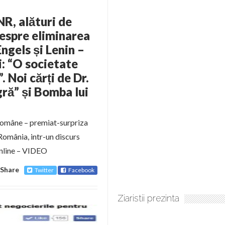
NR, alături de
despre eliminarea
Engels și Lenin –
: “O societate
. Noi cărți de Dr.
ră” și Bomba lui
Române – premiat-surpriza
 România, intr-un discurs
Online – VIDEO
Share
Twitter
Facebook
Ziaristii prezinta