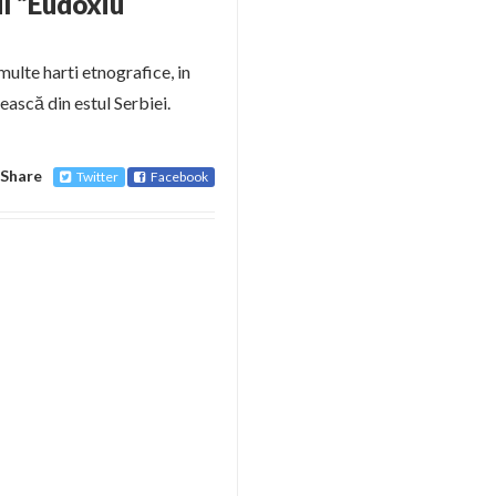
tul “Eudoxiu
multe harti etnografice, in
ască din estul Serbiei.
Share
Twitter
Facebook