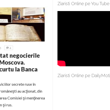
Ziaristi Online pe You Tube
5
4
tat negocierile
 Moscova.
Scurtu la Banca
Ziaristi Online pe DailyMot
iciilor secrete ruse în
româneşti au acţionat, din
otarea Comisiei şi menţinerea
 şi rus.