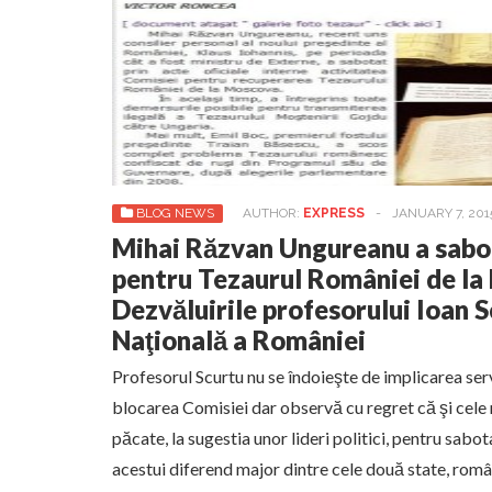
BLOG NEWS
AUTHOR:
EXPRESS
-
JANUARY 7, 201
Mihai Răzvan Ungureanu a sabo
pentru Tezaurul României de la
Dezvăluirile profesorului Ioan 
Naţională a României
Profesorul Scurtu nu se îndoieşte de implicarea serv
blocarea Comisiei dar observă cu regret că şi cele 
păcate, la sugestia unor lideri politici, pentru sab
acestui diferend major dintre cele două state, român