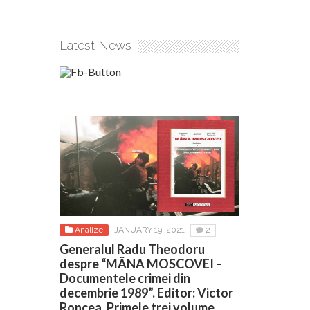
Latest News
Analize
JANUARY 19, 2021
2
Generalul Radu Theodoru
despre “MÂNA MOSCOVEI –
Documentele crimei din
decembrie 1989”. Editor: Victor
Roncea. Primele trei volume