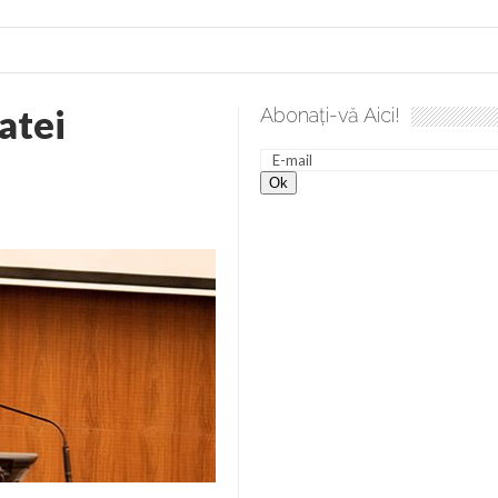
atei
Abonați-vă Aici!
 spre desăvârșire. Gând de duminică de Elena Solunca Moise