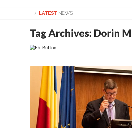
LATEST
NEWS
Tag Archives:
Dorin M
Lepădarea de sine și urmarea lui Hristos. Calea