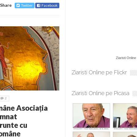
Share
Twitter
Facebook
Ziaristi Online
Ziaristi Online pe Flickr
Ziaristi Online pe Picasa
2
mâne Asociația
emnat
frunte cu
Române