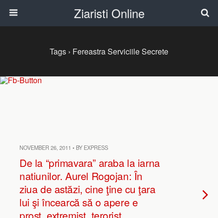
Ziaristi Online
Tags › Fereastra Serviciile Secrete
NOVEMBER 26, 2011 • BY EXPRESS
De la “primavara” araba la iarna
natiunilor. Aurel Rogojan: În
ziua de astăzi, cine ţine cu ţara
lui şi încearcă să o apere e
prost, extremist, terorist…