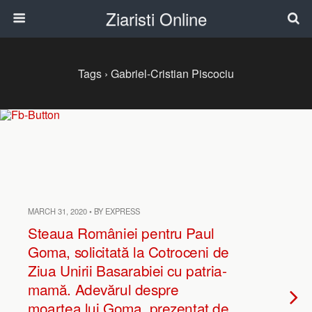
Ziaristi Online
Tags › Gabriel-Cristian Piscociu
MARCH 31, 2020 • BY EXPRESS
Steaua României pentru Paul
Goma, solicitată la Cotroceni de
Ziua Unirii Basarabiei cu patria-
mamă. Adevărul despre
moartea lui Goma, prezentat de