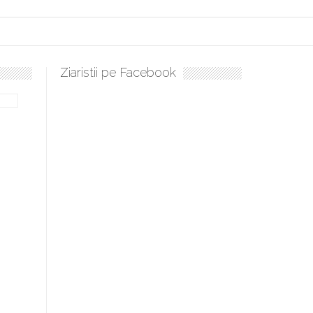
Ziaristii pe Facebook
Sculați, sculați, boieri mari! Sara Nukina are nevoie de ajutorul