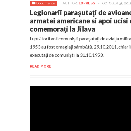
Documente
AUTHOR:
EXPRESS
-
OCTOBER 31, 201
Legionarii paraşutaţi de avioa
armatei americane si apoi ucisi
comemoraţi la Jilava
Luptătorii anticomunişti paraşutaţi de aviaţia mili
1953 au fost omagiaţi sâmbătă, 29.10.2011, chiar în
executaţi de comunişti la 31.10.1953.
READ MORE