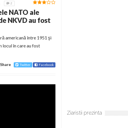
1
2
nele NATO ale
 de NKVD au fost
tară americană între 1951 şi
 locul în care au fost
Share
Twitter
Facebook
Ziaristii prezinta