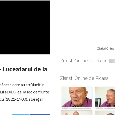
Ziaristi Online
Ziaristi Online pe Flickr
– Luceafarul de la
Ziaristi Online pe Picasa
ânesc care au strălucit în
i al XIX-lea, la loc de frunte
cu (1821-1900), stareţ al