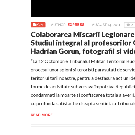
CIA
AUTHOR:
EXPRESS
-
AUGUST 14, 2011
2
Colaborarea Miscarii Legionare
Studiul integral al profesorilor
Hadrian Gorun, fotografii si vi
“La 12 Octombrie Tribunalul Militar Teritorial Bucu
procesul unor spioni si teroristi parasutati de servi
teritoriul tarii noastre, pentru a desfasura actiuni de
forme de activitate subversiva împotriva Republi
condamnati la moarte si confiscarea totala a averi
cu profunda satisfactie dreapta sentinta a Tribunalu
READ MORE