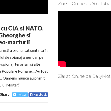
Ziaristi Online pe You Tube
 cu CIA si NATO.
 Gheorghe si
deo-marturii
resti a pronuntat sentinta în
ciul de spionaj american pe
 spionaj, terorism si alte
cii Populare Române… Au fost
Ziaristi Online pe DailyMot
i… Oamenii muncii au primit
lui Militar.”
Share
Twitter
Facebook