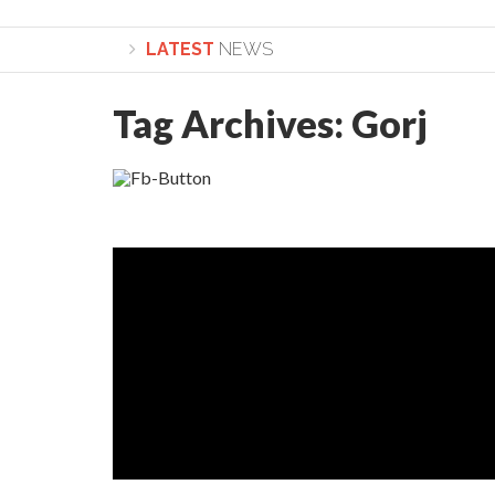
LATEST
NEWS
Tag Archives:
Gorj
Lepădarea de sine și urmarea lui Hristos. Cal