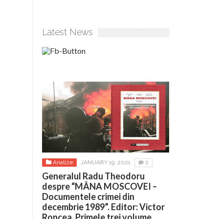
Latest News
Analize
JANUARY 19, 2021
2
Generalul Radu Theodoru
despre “MÂNA MOSCOVEI –
Documentele crimei din
decembrie 1989”. Editor: Victor
Roncea. Primele trei volume