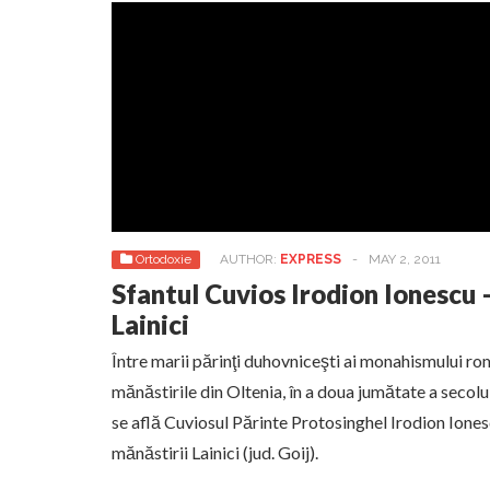
Ortodoxie
AUTHOR:
EXPRESS
-
MAY 2, 2011
Sfantul Cuvios Irodion Ionescu 
Lainici
Între marii părinţi duhovniceşti ai monahismului rom
mănăstirile din Oltenia, în a doua jumătate a secolulu
se află Cuviosul Părinte Protosinghel Irodion Iones
mănăstirii Lainici (jud. Goij).