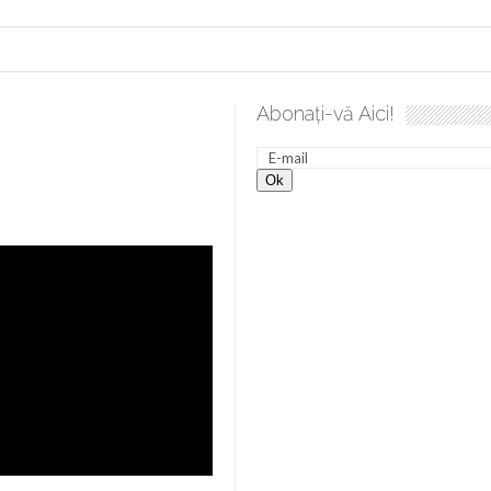
Abonați-vă Aici!
ea spre desăvârșire. Gând de duminică de Elena Solunca Moise