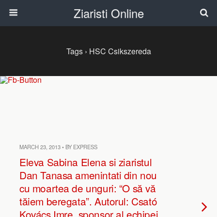
Ziaristi Online
Tags › HSC Csikszereda
MARCH 23, 2013 • BY EXPRESS
Eleva Sabina Elena si ziaristul
Dan Tanasa amenintati din nou
cu moartea de unguri: “O să vă
tăiem beregata”. Autorul: Csató
Kovács Imre, sponsor al echipei