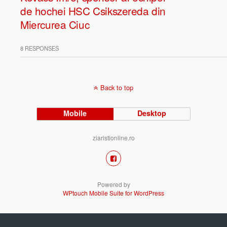
de hochei HSC Csikszereda din
Miercurea Ciuc
8 RESPONSES
Back to top
Mobile
Desktop
ziaristionline.ro
Powered by
WPtouch Mobile Suite for WordPress