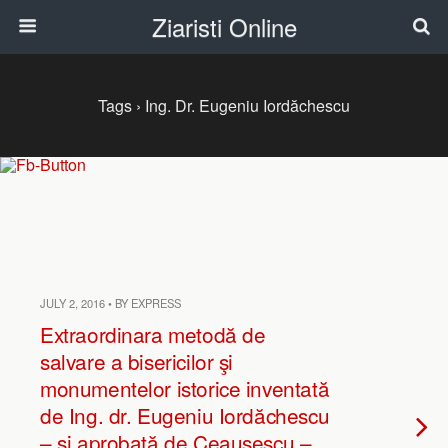
Ziaristi Online
Tags › Ing. Dr. Eugeniu Iordăchescu
JULY 2, 2016 • BY EXPRESS
Extraordinara metodă de
salvare a bisericilor şi
monumentelor istorice inventată
de Ing. dr. Eugeniu Iordăchescu
– şi aprobată de Ceauşescu –