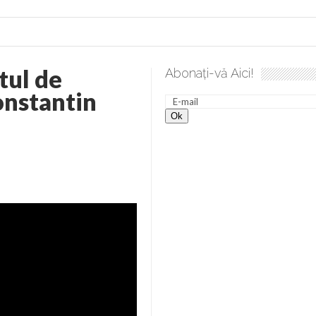
utul de
Abonați-vă Aici!
e desăvârșire. Gând de duminică de Elena Solunca Moise
Sc
onstantin