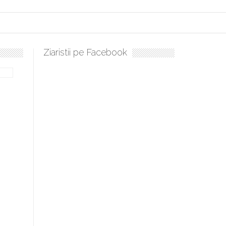
Ziaristii pe Facebook
ulați, sculați, boieri mari! Sara Nukina are nevoie de ajutorul nostru