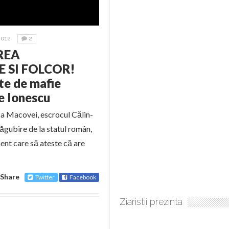
2012
2
AREA
 SI FOLCOR!
te de mafie
ke Ionescu
ica Macovei, escrocul Călin-
gubire de la statul român,
ment care să ateste că are
Share
Twitter
Facebook
Ziaristii prezinta