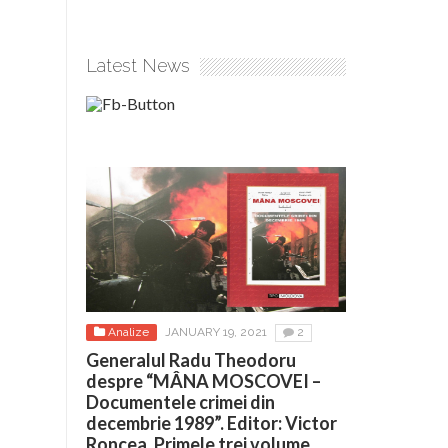
Latest News
Analize
JANUARY 19, 2021
2
Generalul Radu Theodoru
despre “MÂNA MOSCOVEI –
Documentele crimei din
decembrie 1989”. Editor: Victor
Roncea. Primele trei volume