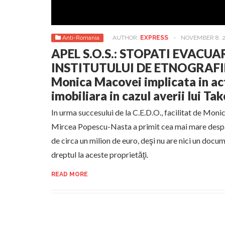
Anti-Romania
AUTHOR:
EXPRESS
-
NOVEMBER 8, 
APEL S.O.S.: STOPATI EVACU
INSTITUTULUI DE ETNOGRAFIE
Monica Macovei implicata in ac
imobiliara in cazul averii lui Ta
In urma succesului de la C.E.D.O., facilitat de Mon
Mircea Popescu-Nasta a primit cea mai mare despă
de circa un milion de euro, deşi nu are nici un docu
dreptul la aceste proprietăţi.
READ MORE