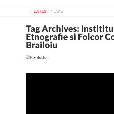
LATEST
NEWS
Tag Archives:
Institit
Lepădarea de sine și urmarea lui Hristos. Calea spr
Etnografie si Folcor C
Brailoiu