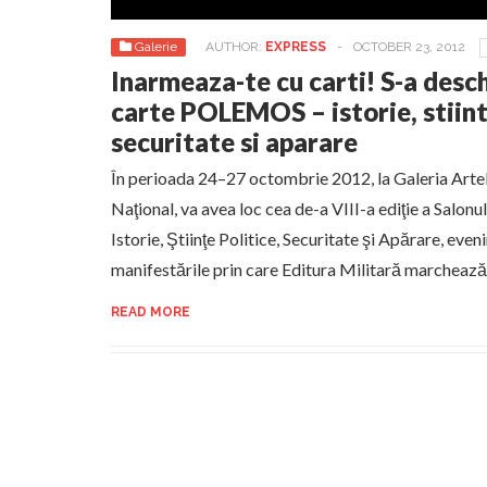
Galerie
AUTHOR:
EXPRESS
-
OCTOBER 23, 2012
Inarmeaza-te cu carti! S-a desch
carte POLEMOS – istorie, stiint
securitate si aparare
În perioada 24–27 octombrie 2012, la Galeria Artel
Naţional, va avea loc cea de-a VIII-a ediţie a Salon
Istorie, Ştiinţe Politice, Securitate şi Apărare, even
manifestările prin care Editura Militară marcheaz
READ MORE