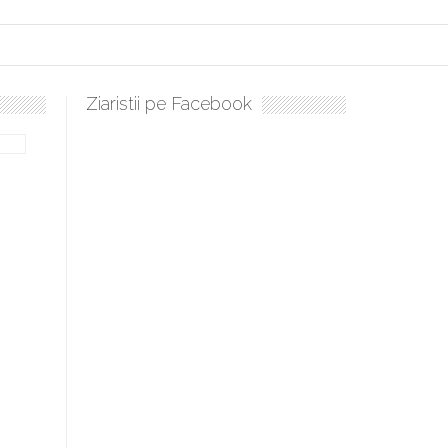
Ziaristii pe Facebook
ați, sculați, boieri mari! Sara Nukina are nevoie de ajutorul nostru!