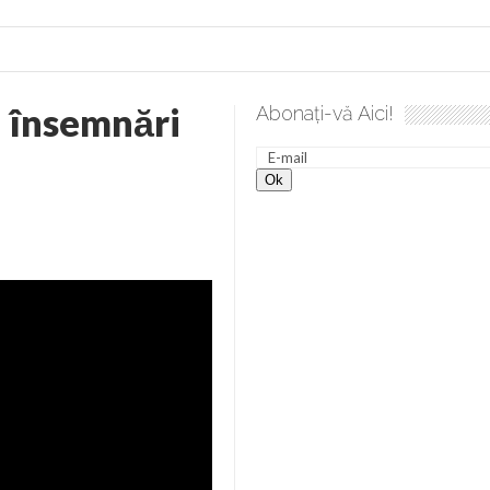
i însemnări
Abonați-vă Aici!
desăvârșire. Gând de duminică de Elena Solunca Moise
Scul