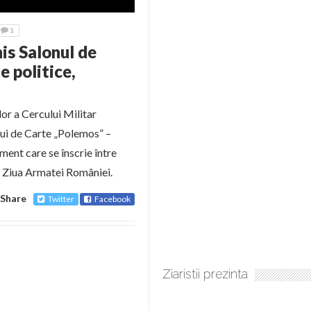
1
is Salonul de
e politice,
or a Cercului Militar
ului de Carte „Polemos” –
iment care se înscrie între
ă Ziua Armatei României.
Share
Twitter
Facebook
Ziaristii prezinta