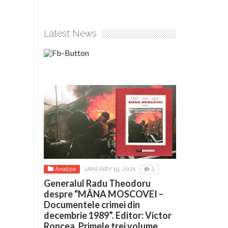
Latest News
Analize
JANUARY 19, 2021
2
Generalul Radu Theodoru
despre “MÂNA MOSCOVEI –
Documentele crimei din
decembrie 1989”. Editor: Victor
Roncea. Primele trei volume