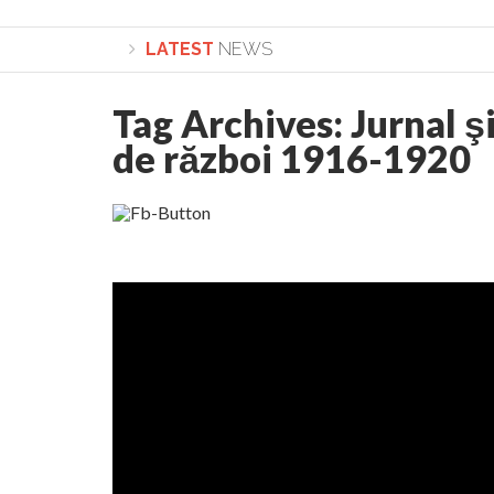
LATEST
NEWS
Tag Archives:
Jurnal ş
Lepădarea de sine și urmarea lui Hristos. Calea spre 
de război 1916-1920