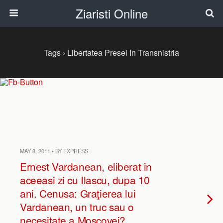
Ziaristi Online
Tags › Libertatea Presei In Transnistria
MAY 8, 2011 • BY EXPRESS
Ernest Vardanean, eliberat in
aceeasi zi cu Ilascu, dupa 10
ani. Cenusa: Graţierea lui
Vardanean, un truc sau o
necesitate a Moscovei?