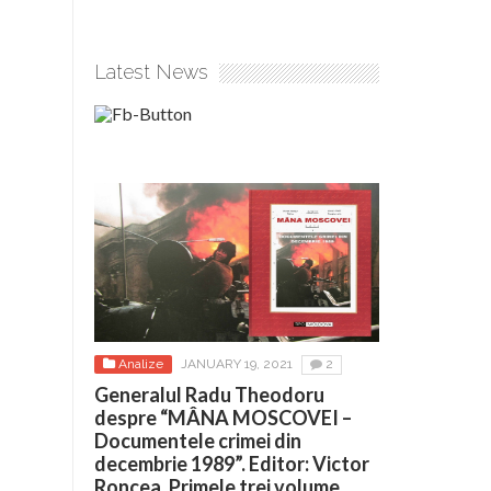
Latest News
Analize
JANUARY 19, 2021
2
Generalul Radu Theodoru
despre “MÂNA MOSCOVEI –
Documentele crimei din
decembrie 1989”. Editor: Victor
Roncea. Primele trei volume