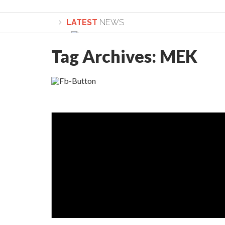
LATEST
NEWS
Tag Archives:
MEK
Lepădarea de sine și urmarea lui Hristos. Ca
Sculați, sculați, boieri mari! Sara Nukina are 
Academia Române revine în cazul pericolele 
Academia Română: 5G poate cauza CANCER. Gu
La Mulți Ani, Eugen Mihăescu!
Pamfil Șeicaru omagiat la Mănăstirea ctitori
Nu vă fie frică! FOTO și VIDEO cu Corneliu Vl
Mariana Nicolesco: Evenimentele Darclée la
Schimbarea la Față: “Acesta e Fiul Meu Mult Iub
Turnătorul DIE Lucian Boia înjură din nou popo
României