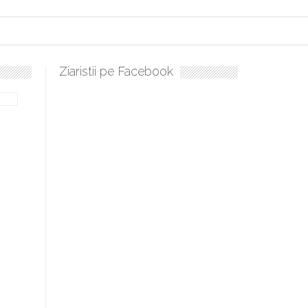
Ziaristii pe Facebook
bilă, periculoase pentru sănătate
 mai ușor de stăpânit”
ristos!”
e la Humanitas militează pentru federalizarea