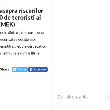
3
supra riscurilor
 de teroristi ai
 (MEK)
nele dintre țările europene
securitatea cetățenilor
enințări, trebuie cercetat cu
i într-unele dintre țările
Share
Twitter
Facebook
Ziaristii prezinta