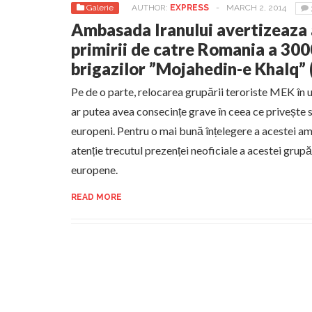
Galerie
AUTHOR:
EXPRESS
-
MARCH 2, 2014
Ambasada Iranului avertizeaza a
primirii de catre Romania a 3000
brigazilor ”Mojahedin-e Khalq”
Pe de o parte, relocarea grupării teroriste MEK în u
ar putea avea consecințe grave în ceea ce privește 
europeni. Pentru o mai bună înțelegere a acestei am
atenție trecutul prezenței neoficiale a acestei grupăr
europene.
READ MORE