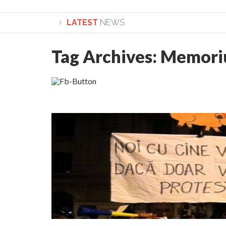
LATEST
NEWS
Tag Archives:
Memori
Lepădarea de sine și urmarea lui Hristos. Calea spre desăvârși