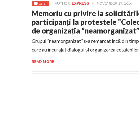
La zi
AUTHOR:
EXPRESS
-
NOVEMBER 27, 2015
Memoriu cu privire la solicităril
participanți la protestele ”Cole
de organizația ”neamorganizat
Grupul ”neamorganizat” s-a remarcat încă din timpul
care au încurajat dialogul și organizarea cetățenilo
READ MORE