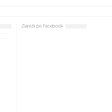
Ziaristii pe Facebook
ați, boieri mari! Sara Nukina are nevoie de ajutorul nostru!