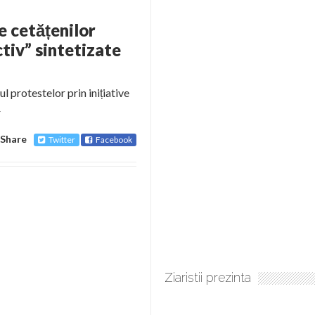
e cetățenilor
ctiv” sintetizate
”
 protestelor prin inițiative
r
Share
Twitter
Facebook
Ziaristii prezinta