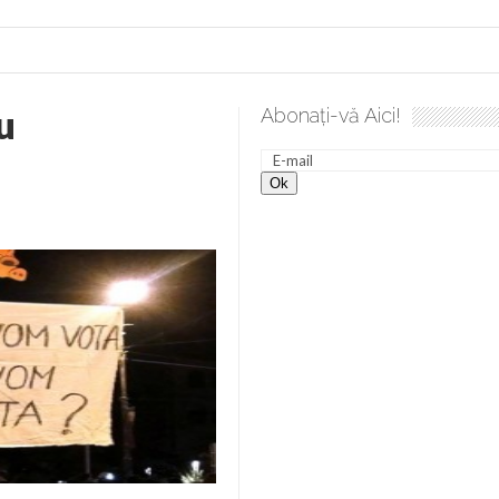
u
Abonați-vă Aici!
re. Gând de duminică de Elena Solunca Moise
Sculați, scul