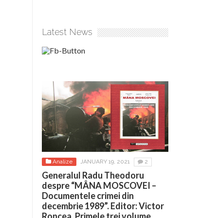
Latest News
Analize
JANUARY 19, 2021
2
Generalul Radu Theodoru
despre “MÂNA MOSCOVEI –
Documentele crimei din
decembrie 1989”. Editor: Victor
Roncea. Primele trei volume