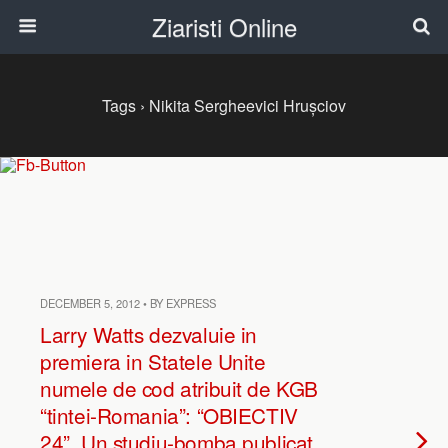
Ziaristi Online
Tags › Nikita Sergheevici Hrușciov
DECEMBER 5, 2012 • BY EXPRESS
Larry Watts dezvaluie in
premiera in Statele Unite
numele de cod atribuit de KGB
“tintei-Romania”: “OBIECTIV
24”. Un studiu-bomba publicat