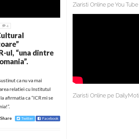
Ziaristi Online pe You Tube
4
Cultural
toare”
R-ul, “una dintre
Romania”.
sustinut ca nu va mai
rea relatiei cu Institutul
Ziaristi Online pe DailyMot
la afirmatia ca “ICR mi se
ia!”.
Share
Twitter
Facebook