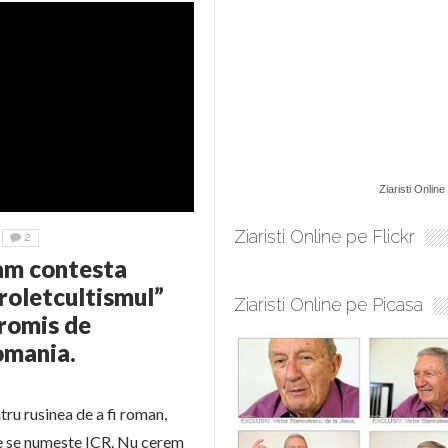
Ziaristi Online
Ziaristi Online pe Flickr
2
am contesta
proletcultismul”
Ziaristi Online pe Picasa
romis de
omania.
ru rusinea de a fi roman,
re se numeste ICR. Nu cerem