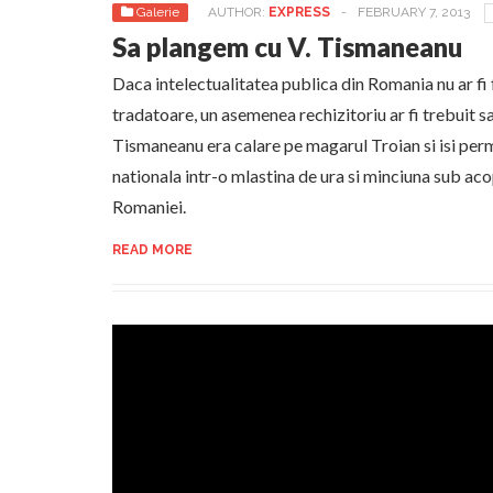
Galerie
AUTHOR:
EXPRESS
-
FEBRUARY 7, 2013
Sa plangem cu V. Tismaneanu
Daca intelectualitatea publica din Romania nu ar fi 
tradatoare, un asemenea rechizitoriu ar fi trebuit s
Tismaneanu era calare pe magarul Troian si isi perm
nationala intr-o mlastina de ura si minciuna sub aco
Romaniei.
READ MORE