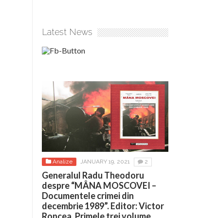
Latest News
Analize
JANUARY 19, 2021
2
Generalul Radu Theodoru
despre “MÂNA MOSCOVEI –
Documentele crimei din
decembrie 1989”. Editor: Victor
Roncea. Primele trei volume