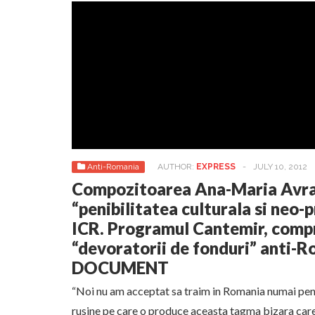
Anti-Romania
AUTHOR:
EXPRESS
-
JULY 10, 2012
Compozitoarea Ana-Maria Avr
“penibilitatea culturala si neo-
ICR. Programul Cantemir, comp
“devoratorii de fonduri” anti-R
DOCUMENT
“Noi nu am acceptat sa traim in Romania numai pent
rusine pe care o produce aceasta tagma bizara ca