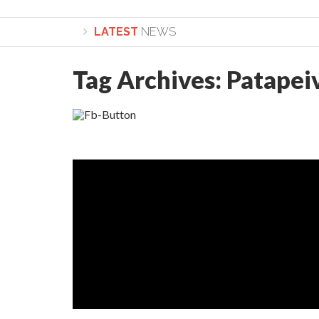
LATEST
NEWS
Tag Archives:
Patapeiv
Lepădarea de sine și urmarea lui Hristos. Calea spre