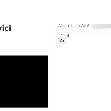
ici
Abonați-vă Aici!
 desăvârșire. Gând de duminică de Elena Solunca Moise
Scu