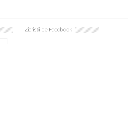
Ziaristii pe Facebook
lați, sculați, boieri mari! Sara Nukina are nevoie de ajutorul nostru!