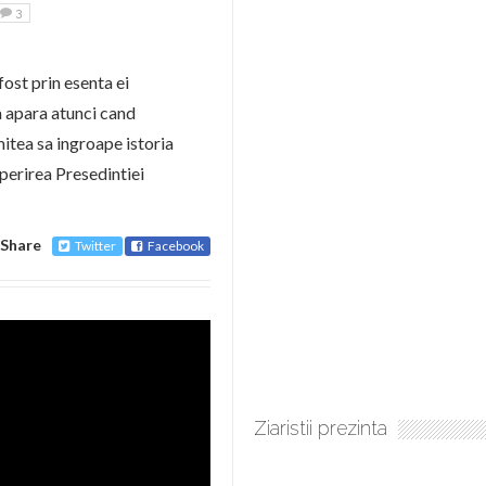
3
fost prin esenta ei
a apara atunci cand
itea sa ingroape istoria
perirea Presedintiei
Share
Twitter
Facebook
Ziaristii prezinta