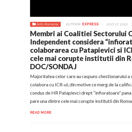
Anti-Romania
AUTHOR:
EXPRESS
-
JULY 17, 2012
Membri ai Coalitiei Sectorului 
Independent considera “infiora
colaborarea cu Patapievici si IC
cele mai corupte institutii din 
DOC/SONDAJ
Majoritatea celor care au raspuns chestionarului a 
colabora cu ICR-ul, din motive ce merg de la califica
condus de HR Patapievci drept “infioratoare” pana 
pare una dintre cele mai corupte institutii din Roman
READ MORE