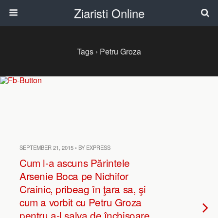
Ziaristi Online
Tags › Petru Groza
SEPTEMBER 21, 2015 • BY EXPRESS
Cum l-a ascuns Părintele
Arsenie Boca pe Nichifor
Crainic, pribeag în ţara sa, şi
cum a vorbit cu Petru Groza
pentru a-l salva de închisoare.