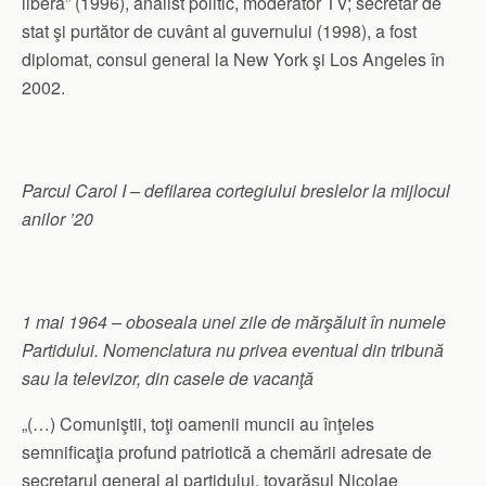
liberă” (1996), analist politic, moderator TV; secretar de
stat şi purtător de cuvânt al guvernului (1998), a fost
diplomat, consul general la New York şi Los Angeles în
2002.
Parcul Carol I – defilarea cortegiului breslelor la mijlocul
anilor ’20
1 mai 1964 – oboseala unei zile de mărşăluit în numele
Partidului. Nomenclatura nu privea eventual din tribună
sau la televizor, din casele de vacanţă
„(…) Comuniştii, toţi oamenii muncii au înţeles
semnificaţia profund patriotică a chemării adresate de
secretarul general al partidului, tovarăşul Nicolae