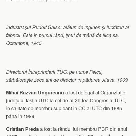
Industriaşul Rudolf Gaiser alături de ingineri şi lucrători ai
fabricii. Este în primul rând, ţinut de mână de fiica sa.
Octombrie, 1945
Directorul Întreprinderii TUG, pe nume Petcu,
sărbătoreşte zece ani de director în pădurea Jilava. 1969
Mihai Răzvan Ungureanu
a fost delegat al Organziaţiei
judeţului Iaşi a UTC la cel de-al XII-lea Congres al UTC,
în calitate de membru supleant în CC al UTC din 1985
până în 1989.
Cristian Preda
a fost la rândul lui membru PCR din anul