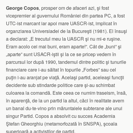
George Copos
, prosper om de afaceri azi, şi fost
vicepremier al guvernului României din partea PC, a fost
UTC-ist marcant iar apoi mare UASCR-ist, implicat în
organziarea Universiadei de la Bucureşti (1981). El însuşi
a declarat: „E trecutul meu la UASCR şi nu mi-e ruşine.
Eram acolo cei mai buni, eram aparte!”. Cât de „buni” şi
„aparte” sunt USACR-iştii şi la ce se pricep vedem în
parcursul lor după 1990, tandemul dintre politic şi tunurile
financiare care i-au săltat în topurile „Forbes” sau cel
puţin i-au aranjat pe viaţă. Acelaşi partid, aceleaşi funcţii
decidente sub stindarde politice care şi-au schimbat
culoarea la comandă. Este ceea ce numim traseism, însă,
în aparenţă, de la un partid la altul, căci în realitate avem
un banal du-te-vino prin măruntaiele subterane ale unui
singur Partid. Copos a absolvit cu succes Academia
Ştefan Gheorghiu (metamorfozată în SNSPA), şcoala
superioară a activiştilor de partid.