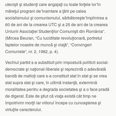
utecişti şi studenţi care angajaţi cu toate forţele lor ȋn
măreţul program de ȋnaintare a ţării pe calea
socialismului şi comunismului, sărbătoreşte ȋmplinirea a
60 de ani de la crearea UTC şi a 25 de ani de la crearea
Uniunii Asociaţiei Studenţilor Comunişti din România”.
(Mircea Beuran, “Cu luciditate revoluţionară, portretul
faptelor noastre de muncă şi viaţă”, “Convingeri
Comuniste”, nr. 2, 1982, p. 4).
Vechiul partid s-a substituit prin impostură politicii social-
democrate şi naţional-liberale şi reprezintă o adevărată
bandă de mafioţi care s-a constituit stat în stat şi se vrea
stat supra stat şi care, în ultimă instanţă, extermină
moralitatea pentru a degrada societatea şi a o face pradă
de digerat. Este de ştiut că viaţa există cât timp ne
împotrivim morţii iar viitorul începe cu cunoaşterea şi
virtuţile caracterului.