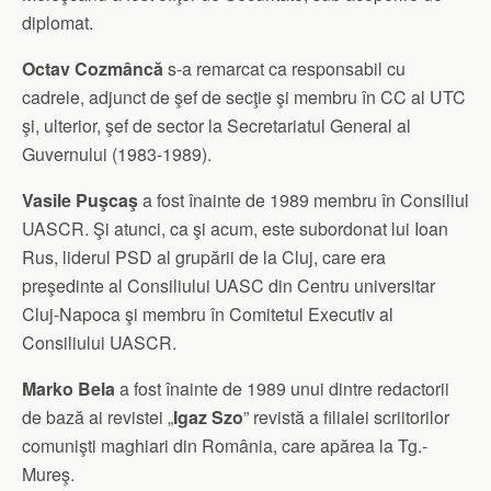
diplomat.
Octav Cozmâncă
s-a remarcat ca responsabil cu
cadrele, adjunct de şef de secţie şi membru în CC al UTC
şi, ulterior, şef de sector la Secretariatul General al
Guvernului (1983-1989).
Vasile Puşcaş
a fost înainte de 1989 membru în Consiliul
UASCR. Şi atunci, ca şi acum, este subordonat lui Ioan
Rus, liderul PSD al grupării de la Cluj, care era
preşedinte al Consiliului UASC din Centru universitar
Cluj-Napoca şi membru în Comitetul Executiv al
Consiliului UASCR.
Marko Bela
a fost înainte de 1989 unui dintre redactorii
de bază ai revistei „
Igaz Szo
” revistă a filialei scriitorilor
comunişti maghiari din România, care apărea la Tg.-
Mureş.