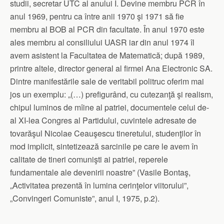
studii, secretar UTC al anului I. Devine membru PCR în
anul 1969, pentru ca între anii 1970 şi 1971 să fie
membru al BOB al PCR din facultate. În anul 1970 este
ales membru al consiliului UASR iar din anul 1974 îl
avem asistent la Facultatea de Matematică; după 1989,
printre altele, director general al firmei Ana Electronic SA.
Dintre manifestările sale de veritabil politruc oferim mai
jos un exemplu: „(…) prefigurând, cu cutezanţă şi realism,
chipul luminos de mîine al patriei, documentele celui de-
al XI-lea Congres al Partidului, cuvintele adresate de
tovarăşul Nicolae Ceauşescu tineretului, studenţilor în
mod implicit, sintetizează sarcinile pe care le avem în
calitate de tineri comunişti ai patriei, reperele
fundamentale ale devenirii noastre” (Vasile Bontaş,
„Activitatea prezentă în lumina cerinţelor viitorului”,
„Convingeri Comuniste”, anul I, 1975, p.2).