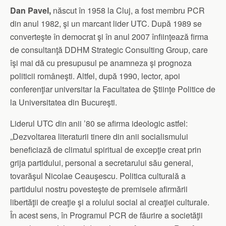
Dan Pavel,
născut în 1958 la Cluj, a fost membru PCR
din anul 1982, şi un marcant lider UTC. După 1989 se
converteşte în democrat şi în anul 2007 înfiinţează firma
de consultanţă DDHM Strategic Consulting Group, care
îşi mai dă cu presupusul pe anamneza şi prognoza
politicii româneşti. Altfel, după 1990, lector, apoi
conferenţiar universitar la Facultatea de Ştiinţe Politice de
la Universitatea din Bucureşti.
Liderul UTC din anii ’80 se afirma ideologic astfel:
„Dezvoltarea literaturii tinere din anii socialismului
beneficiază de climatul spiritual de excepţie creat prin
grija partidului, personal a secretarului său general,
tovarăşul Nicolae Ceauşescu. Politica culturală a
partidului nostru povesteşte de premisele afirmării
libertăţii de creaţie şi a rolului social al creaţiei culturale.
În acest sens, în Programul PCR de făurire a societăţii