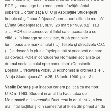
PCR şi noua lege i-au creat pentru învăţământul
superior… organizaţia UTC şi Asociaţiile Studenţeşti
trebuie să-şi îmbunătăţească permanent stilul de muncă”
(„Viaţa Studenţească”, nr.13, 26 martie 1969, p.2); sau
„(…) PCR este consecvent liniei sale, aceea de a se
călăuzi în întreaga sa activitate, după principiile
luminoase ale marxismului (…). Tezele şi directivele C.C.
(…) o dovadă în plus a înţelepciunii şi priceperii de care
dă dovadă PCR în conducerea României socialiste pe
drumul socialismului spre comunism” (Constantin
Boştină, „Pregătirea viitorului economist la ordinea zilei”,
„Viaţa Studenţească”, nr.25, 18 iunie 1969, pp.1-3).
Vasile Bontaş
şi-a început cariera politică ca membru
UTC în 1963. Student în anul I la Facultatea de
Matematică a Universităţii Bucureşti în anul 1967, a fost
mai întâi locţiitor şi din semestrul al II-lea din primul an de