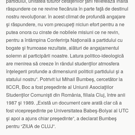
partidului, unitatea tuturor cetăţenilor ţării reliefează înalta
răspundere ce ne revine fiecăruia în parte faţă de destinul
nostru revoluţionar. în acest climat de profundă angajare
şi răspundere, nu vom precupeţi niciun efort pentru a ne
putea onora cu cinste de nobilele misiuni ce ne revin,
pentru a întâmpina Conferinţa Naţională a partidului cu
bogate şi frumoase rezultate, alături de angajamentul
solemn al participării noastre. Latura politico-ideologică
are menirea să creeze în rândul studenţilor atmosfera
înţelegerii profunde a dimensiunii politicii partidului şi a
statului nostru”. Potrivit lui Mihail Bumbeş, cercetător la
IICCR, Boc a fost preşedinte al Uniunii Asociaţiilor
Studenţilor Comunişti din România, filiala Cluj, între anii
1987 şi 1989. „Există un document care arată clar că a
fost vicepreşedinte pe Universitatea Babeş-Bolyai al UTC
şi apoi a ajuns chiar preşedinte”, a declarat Bumbeş
pentru “ZIUA de CLUJ”.