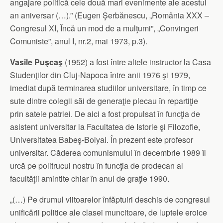
angajare politică cele două mari evenimente ale acestui
an aniversar (…).” (Eugen Şerbănescu, „România XXX –
Congresul XI, Încă un mod de a mulţumi”, „Convingeri
Comuniste”, anul I, nr.2, mai 1973, p.3).
Vasile Puşcaş
(1952) a fost între altele instructor la Casa
Studenţilor din Cluj-Napoca între anii 1976 şi 1979,
imediat după terminarea studiilor universitare, în timp ce
sute dintre colegii săi de generaţie plecau în repartiţie
prin satele patriei. De aici a fost propulsat în funcţia de
asistent universitar la Facultatea de Istorie şi Filozofie,
Universitatea Babeş-Bolyai. În prezent este profesor
universitar. Căderea comunismului în decembrie 1989 îl
urcă pe politrucul nostru în funcţia de prodecan al
facultăţii amintite chiar în anul de graţie 1990.
„(…) Pe drumul viitoarelor înfăptuiri deschis de congresul
unificării politice ale clasei muncitoare, de luptele eroice