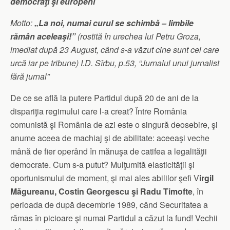
democraţi şi europeni
Motto:
„La noi, numai curul se schimbă – limbile
rămân aceleaşi!”
(rostită în urechea lui Petru Groza,
imediat după 23 August, când s-a văzut cine sunt cei care
urcă iar pe tribune) I.D. Sîrbu, p.53, “Jurnalul unui jurnalist
fără jurnal”
De ce se află la putere Partidul după 20 de ani de la
dispariţia regimului care l-a creat? Între România
comunistă şi România de azi este o singură deosebire, şi
anume aceea de machiaj şi de abilitate: aceeaşi veche
mână de fier operând în mănuşa de catifea a legalităţii
democrate. Cum s-a putut? Mulţumită elasticităţii şi
oportunismului de moment, şi mai ales abililor şefi V
irgil
Măgureanu, Costin Georgescu şi Radu Timofte
, în
perioada de după decembrie 1989, când Securitatea a
rămas în picioare şi numai Partidul a căzut la fund! Vechii