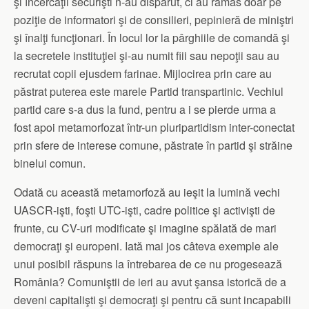
şi încercaţii securişti n-au dispărut, ci au rămas doar pe
poziţie de informatori şi de consilieri, pepinieră de miniştri
şi înalţi funcţionari. În locul lor la pârghiile de comandă şi
la secretele instituţiei şi-au numit fiii sau nepoţii sau au
recrutat copii ejusdem farinae. Mijlocirea prin care au
păstrat puterea este marele Partid transpartinic. Vechiul
partid care s-a dus la fund, pentru a i se pierde urma a
fost apoi metamorfozat într-un pluripartidism inter-conectat
prin sfere de interese comune, păstrate în partid şi străine
binelui comun.
Odată cu această metamorfoză au ieşit la lumină vechi
UASCR-işti, foşti UTC-işti, cadre politice şi activişti de
frunte, cu CV-uri modificate şi imagine spălată de mari
democraţi şi europeni. Iată mai jos câteva exemple ale
unui posibil răspuns la întrebarea de ce nu progesează
România? Comuniştii de ieri au avut şansa istorică de a
deveni capitalişti şi democraţi şi pentru că sunt incapabili