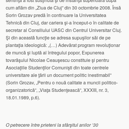
sentinţa a fost susţinută şi de instanţa superioară după
cum aflăm din „Ziua de Cluj” din 30 octombrie 2008. Însă
Sorin Grozav predă în continuare la Universitatea
Tehnică din Cluj, dar cariera şi-a început-o în calitate de
secretar al Consiliului UASC din Centrul Universitar Cluj.
Şi din această funcţie se adresa supuşilor săi de pe
plantaţia ideologică: „(…) Adevărat program revoluţionar
de muncă şi luptă al întregului popor, Expunerea
tovarăşului Nicolae Ceauşescu constituie şi pentru
Asociaţiile Studenţilor Comunişti din toate centrele
universitare ale ţării un document politic inestimabil”
(Sorin Grozav, „Pentru o nouă calitate a muncii politico-
organizatorică”, „Viaţa Studenţească”, XXXIII, nr. 3,
18.01.1989, p.6).
O petrecere între prieteni la sfârşitul anilor ’30