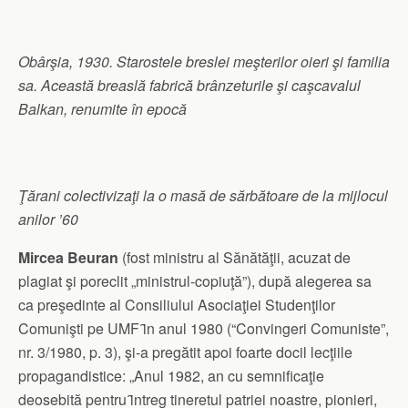
Obârşia, 1930. Starostele breslei meşterilor oieri şi familia
sa. Această breaslă fabrică brânzeturile şi caşcavalul
Balkan, renumite în epocă
Ţărani colectivizaţi la o masă de sărbătoare de la mijlocul
anilor ’60
Mircea Beuran
(fost ministru al Sănătăţii, acuzat de
plagiat şi poreclit „ministrul-copiuţă”), după alegerea sa
ca preşedinte al Consiliului Asociaţiei Studenţilor
Comunişti pe UMF ȋn anul 1980 (“Convingeri Comuniste”,
nr. 3/1980, p. 3), şi-a pregătit apoi foarte docil lecţiile
propagandistice: „Anul 1982, an cu semnificaţie
deosebită pentru ȋntreg tineretul patriei noastre, pionieri,