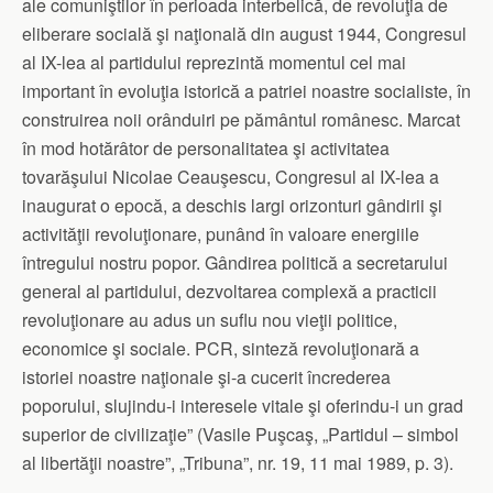
ale comuniştilor în perioada interbelică, de revoluţia de
eliberare socială şi naţională din august 1944, Congresul
al IX-lea al partidului reprezintă momentul cel mai
important în evoluţia istorică a patriei noastre socialiste, în
construirea noii orânduiri pe pământul românesc. Marcat
în mod hotărâtor de personalitatea şi activitatea
tovarăşului Nicolae Ceauşescu, Congresul al IX-lea a
inaugurat o epocă, a deschis largi orizonturi gândirii şi
activităţii revoluţionare, punând în valoare energiile
întregului nostru popor. Gândirea politică a secretarului
general al partidului, dezvoltarea complexă a practicii
revoluţionare au adus un suflu nou vieţii politice,
economice şi sociale. PCR, sinteză revoluţionară a
istoriei noastre naţionale şi-a cucerit încrederea
poporului, slujindu-i interesele vitale şi oferindu-i un grad
superior de civilizaţie” (Vasile Puşcaş, „Partidul – simbol
al libertăţii noastre”, „Tribuna”, nr. 19, 11 mai 1989, p. 3).