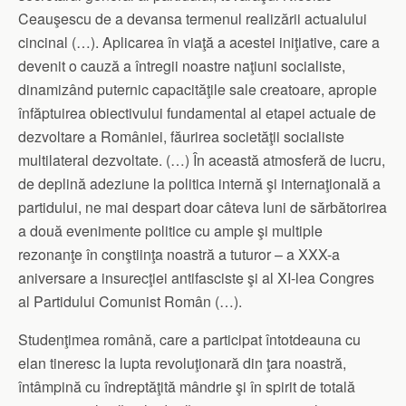
Ceauşescu de a devansa termenul realizării actualului
cincinal (…). Aplicarea în viaţă a acestei iniţiative, care a
devenit o cauză a întregii noastre naţiuni socialiste,
dinamizând puternic capacităţile sale creatoare, apropie
înfăptuirea obiectivului fundamental al etapei actuale de
dezvoltare a României, făurirea societăţii socialiste
multilateral dezvoltate. (…) În această atmosferă de lucru,
de deplină adeziune la politica internă şi internaţională a
partidului, ne mai despart doar câteva luni de sărbătorirea
a două evenimente politice cu ample şi multiple
rezonanţe în conştiinţa noastră a tuturor – a XXX-a
aniversare a insurecţiei antifasciste şi al XI-lea Congres
al Partidului Comunist Român (…).
Studenţimea română, care a participat întotdeauna cu
elan tineresc la lupta revoluţionară din ţara noastră,
întâmpină cu îndreptăţită mândrie şi în spirit de totală