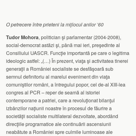
O petrecere între prieteni la mijlocul anilor ’60
Tudor Mohora
, politician şi parlamentar (2004-2008),
social-democrat astăzi şi, până mai ieri, preşedinte al
Consiliului UASCR. Funcţie importantă pe care o legitima
ideologic astfel: „(…) În prezent, viaţa şi activitatea tinerei
generaţii a României socialiste se desfăşoară sub
semnul definitoriu al marelui eveniment din viaţa
comuniştilor români, a întregului popor, cel de-al XIII-lea
congres al PCR – reper de seamă al istoriei
contemporane a patriei, care a revoluţionat bilanţul
izbânzilor naţiunii noastre în procesul de făurire a
societăţii socialiste multilateral dezvoltate, abordând
direcţiile programatice ale continuării ascensiunii
neabătute a României spre culmile luminoase ale