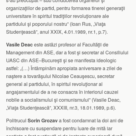
s-au preocupat – sub conducerea organelor şi
organizaţiilor de partid, pentru formarea tinerei generaţii
universitare în spiritul tradiţiilor revoluţionare ale
partidului şi poporului nostru” (Ioan Rus, „Viaţa
Studenţească”, anul XXIX, 4.01.1989, nr.1, p.7).
Vasile Deac
este astăzi profesor al Facultăţii de
Management din ASE, dar a fost şi secretar al Consiliului
UASC din ASE–Bucureşti şi se manifesta ideologic
astfel: „(…) Întâmpinăm apropiata aniversare a zilei de
naştere a tovarăşului Nicolae Ceauşescu, secretar
general al partidului, în spiritul revoluţionar al
angajamentului de a ne consacra în interiorul cauzei
nobile a socialismului şi comunismului” (Vasile Deac,
„Viaţa Studenţească”, XXXIII, nr.3, 18.01.1989, p.6).
Politrucul
Sorin Grozav
a fost condamnat la doi ani de
închisoare cu suspendare pentru luare de mită iar