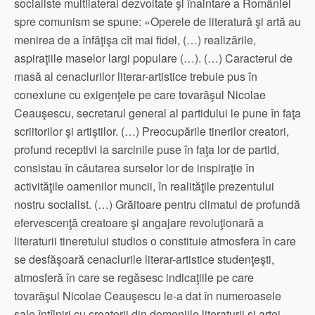
socialiste multilateral dezvoltate şi înaintare a României
spre comunism se spune: «Operele de literatură şi artă au
menirea de a înfăţişa cît mai fidel, (…) realizările,
aspiraţiile maselor largi populare (…). (…) Caracterul de
masă al cenaclurilor literar-artistice trebuie pus în
conexiune cu exigenţele pe care tovarăşul Nicolae
Ceauşescu, secretarul general al partidului le pune în faţa
scriitorilor şi artiştilor. (…) Preocupările tinerilor creatori,
profund receptivi la sarcinile puse în faţa lor de partid,
consistau în căutarea surselor lor de inspiraţie în
activităţile oamenilor muncii, în realităţile prezentului
nostru socialist. (…) Grăitoare pentru climatul de profundă
efervescenţă creatoare şi angajare revoluţionară a
literaturii tineretului studios o constituie atmosfera în care
se desfăşoară cenaclurile literar-artistice studenţeşti,
atmosferă în care se regăsesc indicaţiile pe care
tovarăşul Nicolae Ceauşescu le-a dat în numeroasele
sale întîlniri cu creatorii din domeniile literaturii şi artei