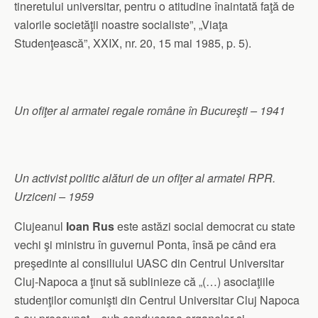
tineretului universitar, pentru o atitudine înaintată faţă de
valorile societăţii noastre socialiste”, „Viaţa
Studenţească”, XXIX, nr. 20, 15 mai 1985, p. 5).
Un ofiţer al armatei regale române în Bucureşti – 1941
Un activist politic alături de un ofiţer al armatei RPR.
Urziceni – 1959
Clujeanul
Ioan Rus
este astăzi social democrat cu state
vechi şi ministru în guvernul Ponta, însă pe când era
preşedinte al consiliului UASC din Centrul Universitar
Cluj-Napoca a ţinut să sublinieze că „(…) asociaţiile
studenţilor comunişti din Centrul Universitar Cluj Napoca