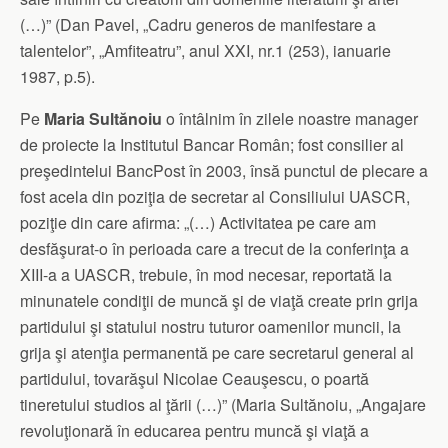
(…)” (Dan Pavel, „Cadru generos de manifestare a
talentelor”, „Amfiteatru”, anul XXI, nr.1 (253), ianuarie
1987, p.5).
Pe
Maria Sultănoiu
o întâlnim în zilele noastre manager
de proiecte la Institutul Bancar Român; fost consilier al
preşedintelui BancPost în 2003, însă punctul de plecare a
fost acela din poziţia de secretar al Consiliului UASCR,
poziţie din care afirma: „(…) Activitatea pe care am
desfăşurat-o în perioada care a trecut de la conferinţa a
XIII-a a UASCR, trebuie, în mod necesar, reportată la
minunatele condiţii de muncă şi de viaţă create prin grija
partidului şi statului nostru tuturor oamenilor muncii, la
grija şi atenţia permanentă pe care secretarul general al
partidului, tovarăşul Nicolae Ceauşescu, o poartă
tineretului studios al ţării (…)” (Maria Sultănoiu, „Angajare
revoluţionară în educarea pentru muncă şi viaţă a