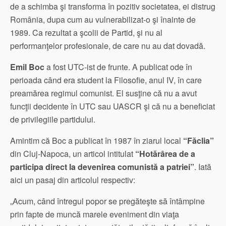
de a schimba şi transforma în pozitiv societatea, ei distrug
România, dupa cum au vulnerabilizat-o şi înainte de
1989. Ca rezultat a şcolii de Partid, şi nu al
performanţelor profesionale, de care nu au dat dovadă.
Emil Boc
a fost UTC-ist de frunte. A publicat ode în
perioada când era student la Filosofie, anul IV, în care
preamărea regimul comunist. El susţine că nu a avut
funcţii decidente în UTC sau UASCR şi că nu a beneficiat
de privilegiile partidului.
Amintim că Boc a publicat în 1987 în ziarul local
“Făclia”
din Cluj-Napoca, un articol intitulat
“Hotărârea de a
participa direct la devenirea comunistă a patriei”
. Iată
aici un pasaj din articolul respectiv:
„Acum, când întregul popor se pregăteşte să întâmpine
prin fapte de muncă marele eveniment din viaţa