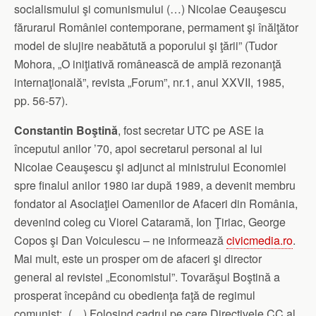
socialismului şi comunismului (…) Nicolae Ceauşescu
fărurarul României contemporane, permament şi înălţător
model de slujire neabătută a poporului şi ţării” (Tudor
Mohora, „O iniţiativă românească de amplă rezonanţă
internaţională”, revista „Forum”, nr.1, anul XXVII, 1985,
pp. 56-57).
Constantin Boştină
, fost secretar UTC pe ASE la
începutul anilor ’70, apoi secretarul personal al lui
Nicolae Ceauşescu şi adjunct al ministrului Economiei
spre finalul anilor 1980 iar după 1989, a devenit membru
fondator al Asociaţiei Oamenilor de Afaceri din România,
devenind coleg cu Viorel Cataramă, Ion Ţiriac, George
Copos şi Dan Voiculescu – ne informează
civicmedia.ro
.
Mai mult, este un prosper om de afaceri şi director
general al revistei „Economistul”. Tovarăşul Boştină a
prosperat începând cu obedienţa faţă de regimul
comunist: „(…) Folosind cadrul pe care Directivele CC al