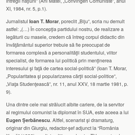
întregii naţiuni” (Ani Matei, „Convingeri Comuniste”, anul
XI, 1984, nr. 5, p.1).
Jurnalistul
Ioan T. Morar
, poreclit „Biju”, scria nu demult
astfel: „(…) În concepţia partidului nostru, de realizare a
legăturii cu masele, credem că întreg corpul didactic din
învăţământul superior trebuie să fie preocupat de
formarea complexă a personalităţii studentului, viitor
specialist, de formarea lui politică prin menţinerea
interesului şi faţă de cartea social-politică” (Ioan T. Morar,
„Popularitatea şi popularizarea cărţii social-politice”,
„Viaţa Studenţească”, nr. 11, anul XXV, 18 martie 1981, p.
9).
Una dintre cele mai strălucit albite cariere, de la servitor
al regimului comunist la diplomat în SUA, este aceea a lui
Eugen Şerbănescu
. Altfel, scenarist şi dramaturg,
originar din Giurgiu, redactor-şef adjunct la “România