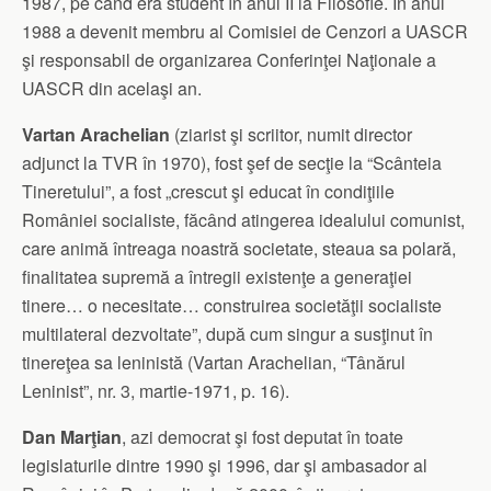
1987, pe când era student în anul II la Filosofie. În anul
1988 a devenit membru al Comisiei de Cenzori a UASCR
şi responsabil de organizarea Conferinţei Naţionale a
UASCR din acelaşi an.
Vartan Arachelian
(ziarist şi scriitor, numit director
adjunct la TVR în 1970), fost şef de secţie la “Scânteia
Tineretului”, a fost „crescut şi educat în condiţiile
României socialiste, făcând atingerea idealului comunist,
care animă întreaga noastră societate, steaua sa polară,
finalitatea supremă a întregii existenţe a generaţiei
tinere… o necesitate… construirea societăţii socialiste
multilateral dezvoltate”, după cum singur a susţinut în
tinereţea sa leninistă (Vartan Arachelian, “Tânărul
Leninist”, nr. 3, martie-1971, p. 16).
Dan Marţian
, azi democrat şi fost deputat în toate
legislaturile dintre 1990 şi 1996, dar şi ambasador al