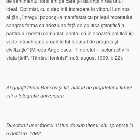
de sentimentul tonifiant pe care ţi-l dă împlinirea unui
Ideal. Optimist, cu o deplină încredere în viitorul luminos
al ţării, întregul popor şi-a manifestat cu prilejul recentului
congres ferma sa adeziune faţă de politica ştiinţifică a
partidului nostru comunist, pentru că în această politică îşi
vede întruchipate propriile lui idealuri de progres şi
civilizaţie” (Mircea Angelescu, “Tineretul – factor activ în
viaţa ţării”, “Tânărul leninist”, nr.8, august 1969, p.22).
Angajaţii firmei Bancov şi fiii, alături de proprietarul firmei
într-o fotografie aniversară
Directorul unei fabrici alături de subalternii săi apropiaţi la
o defilare. 1962