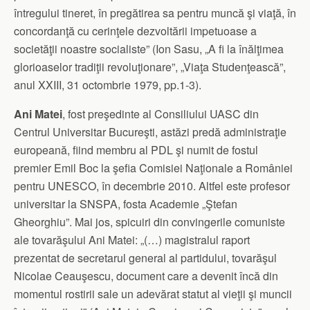
întregului tineret, în pregătirea sa pentru muncă şi viaţă, în
concordanţă cu cerinţele dezvoltării impetuoase a
societăţii noastre socialiste” (Ion Sasu, „A fi la înălţimea
glorioaselor tradiţii revoluţionare”, „Viaţa Studenţească”,
anul XXIII, 31 octombrie 1979, pp.1-3).
Ani Matei
, fost preşedinte al Consiliului UASC din
Centrul Universitar Bucureşti, astăzi predă administraţie
europeană, fiind membru al PDL şi numit de fostul
premier Emil Boc la şefia Comisiei Naţionale a României
pentru UNESCO, în decembrie 2010. Altfel este profesor
universitar la SNSPA, fosta Academie „Ştefan
Gheorghiu”. Mai jos, spicuiri din convingerile comuniste
ale tovarăşului Ani Matei: „(…) magistralul raport
prezentat de secretarul general al partidului, tovarăşul
Nicolae Ceauşescu, document care a devenit încă din
momentul rostirii sale un adevărat statut al vieţii şi muncii