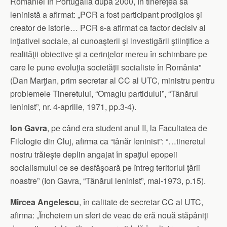
României în Portugalia după 2000, în tinereţea sa
leninistă a afirmat: „PCR a fost participant prodigios şi
creator de istorie… PCR s-a afirmat ca factor decisiv al
inţiativei sociale, al cunoaşterii şi investigării ştiinţifice a
realităţii obiective şi a cerinţelor mereu în schimbare pe
care le pune evoluţia societăţii socialiste în România”
(Dan Marţian, prim secretar al CC al UTC, ministru pentru
problemele Tineretului, “Omagiu partidului”, “Tânărul
leninist”, nr. 4-aprilie, 1971, pp.3-4).
Ion Gavra
, pe când era student anul II, la Facultatea de
Filologie din Cluj, afirma ca “tânăr leninist”: “…tineretul
nostru trăieşte deplin angajat în spaţiul epopeii
socialismului ce se desfăşoară pe întreg teritoriul ţării
noastre” (Ion Gavra, “Tânărul leninist”, mai-1973, p.15).
Mircea Angelescu
, în calitate de secretar CC al UTC,
afirma: „Încheiem un sfert de veac de eră nouă stăpâniţi