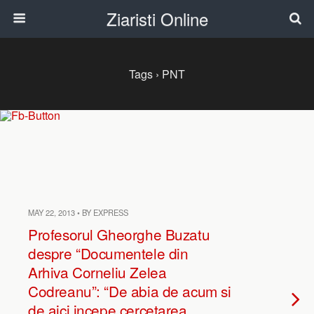
Ziaristi Online
Tags › PNT
MAY 22, 2013 • BY EXPRESS
Profesorul Gheorghe Buzatu
despre “Documentele din
Arhiva Corneliu Zelea
Codreanu”: “De abia de acum si
de aici incepe cercetarea