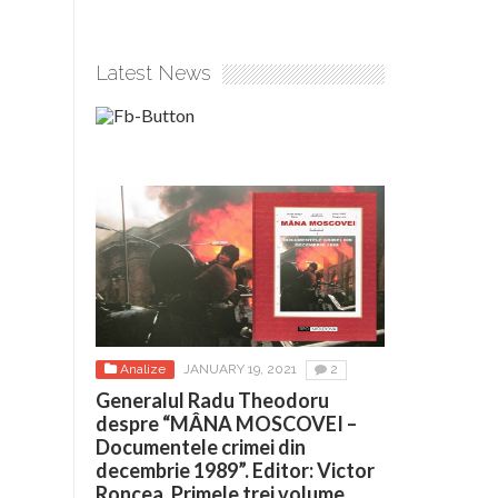
Latest News
Analize
JANUARY 19, 2021
2
Generalul Radu Theodoru
despre “MÂNA MOSCOVEI –
Documentele crimei din
decembrie 1989”. Editor: Victor
Roncea. Primele trei volume