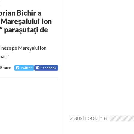
ian Bichir a
 Mareşalului Ion
” paraşutaţi de
asineze pe Mareşalul Ion
nari”
Share
Twitter
Facebook
Ziaristii prezinta