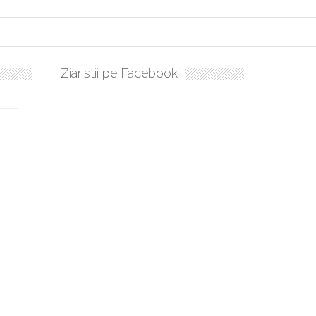
Ziaristii pe Facebook
ulați, sculați, boieri mari! Sara Nukina are nevoie de ajutorul nostru