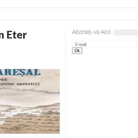
n Eter
Abonați-vă Aici!
e desăvârșire. Gând de duminică de Elena Solunca Moise
Sc