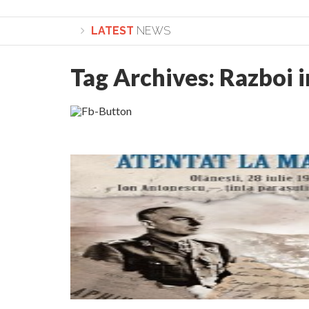
LATEST
NEWS
Tag Archives:
Razboi i
Lepădarea de sine și urmarea lui Hristos. Calea spr