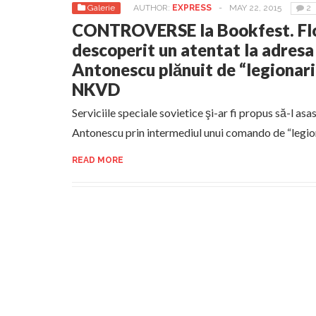
Galerie
AUTHOR:
EXPRESS
-
MAY 22, 2015
2
CONTROVERSE la Bookfest. Flor
descoperit un atentat la adresa
Antonescu plănuit de “legionari
NKVD
Serviciile speciale sovietice şi-ar fi propus să-l as
Antonescu prin intermediul unui comando de “legio
READ MORE