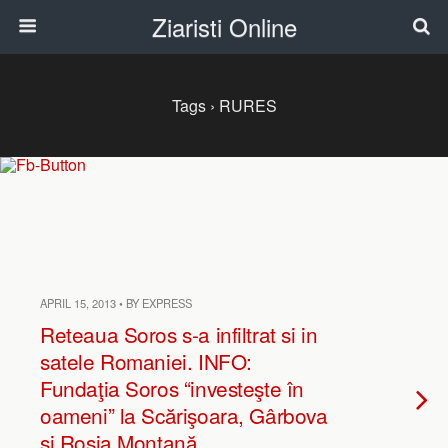
Ziaristi Online
Tags › RURES
APRIL 15, 2013 • BY EXPRESS
Reteaua Soros s-a infiltrat si in
satele Romaniei. INFO:
Fundaţia Soros “investeşte în
oameni” la Scărişoara, Gârbova
şi Roşia Montană