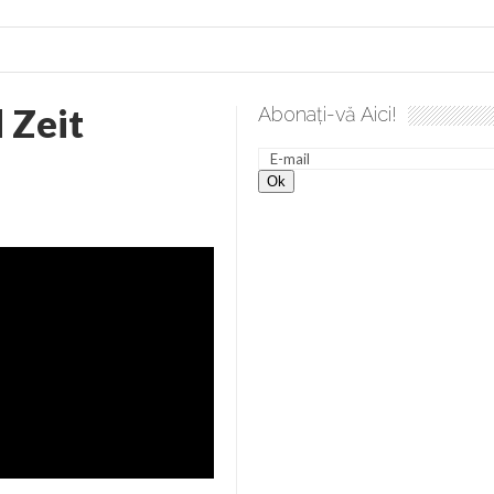
 Zeit
Abonați-vă Aici!
e desăvârșire. Gând de duminică de Elena Solunca Moise
S