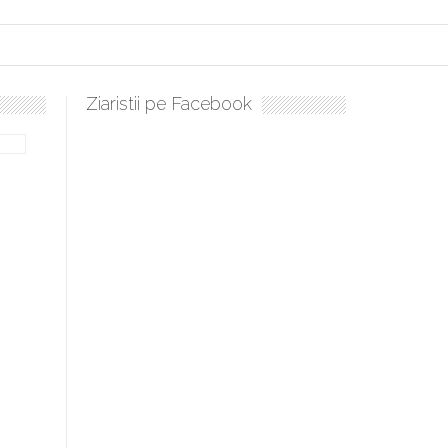
Ziaristii pe Facebook
culați, sculați, boieri mari! Sara Nukina are nevoie de ajutorul nostru