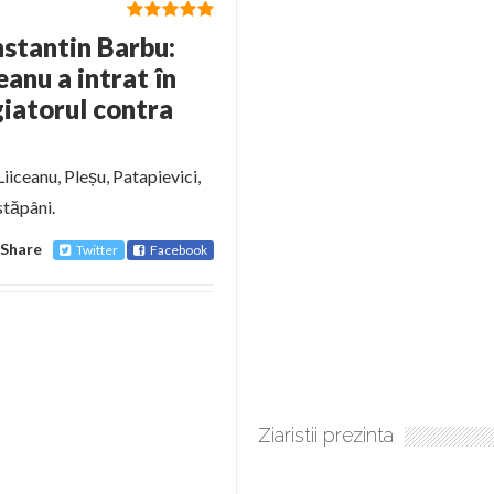
nstantin Barbu:
eanu a intrat în
giatorul contra
Liiceanu, Pleșu, Patapievici,
stăpâni.
Share
Twitter
Facebook
Ziaristii prezinta