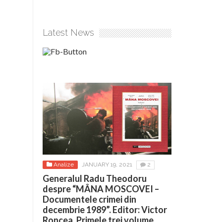
Latest News
Analize
JANUARY 19, 2021
2
Generalul Radu Theodoru
despre “MÂNA MOSCOVEI –
Documentele crimei din
decembrie 1989”. Editor: Victor
Roncea. Primele trei volume