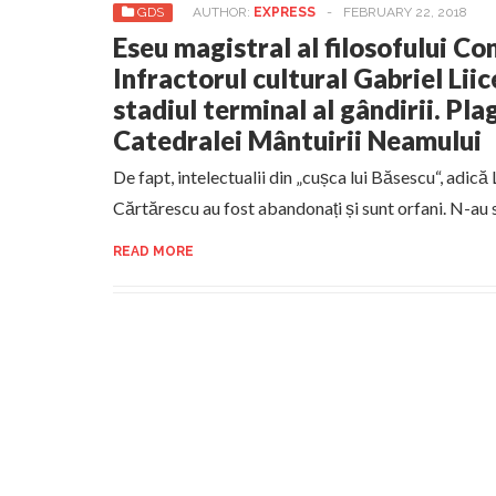
GDS
AUTHOR:
EXPRESS
-
FEBRUARY 22, 2018
Eseu magistral al filosofului Co
Infractorul cultural Gabriel Liic
stadiul terminal al gândirii. Pla
Catedralei Mântuirii Neamului
De fapt, intelectualii din „cușca lui Băsescu“, adică 
Cărtărescu au fost abandonați și sunt orfani. N-au 
READ MORE