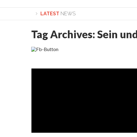
LATEST
NEWS
Tag Archives:
Sein und
Lepădarea de sine și urmarea lui Hristos. Calea spr