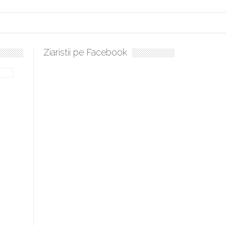
Ziaristii pe Facebook
bilă, periculoase pentru sănătate
 mai ușor de stăpânit”
ristos!”
e la Humanitas militează pentru federalizarea