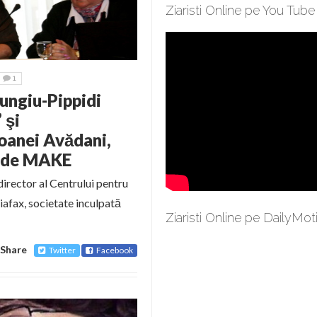
Ziaristi Online pe You Tube
1
ungiu-Pippidi
 şi
Ioanei Avădani,
– de MAKE
irector al Centrului pentru
iafax, societate inculpată
Ziaristi Online pe DailyMot
Share
Twitter
Facebook