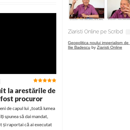
Ziaristi Online pe Scribd
Geopolitica noului imperialism de 
Ilie Badescu
by
Ziaristi Online
t la arestările de
 fost procuror
eni de capul lui „toată lumea
 îți spunea să dai mandat,
 și raportai că ai executat