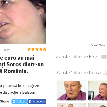
Ziaristi Online
23
e euro au mai
Ziaristi Online pe Flickr
nţi Soros dintr-un
tă România.
Ziaristi Online pe Picasa
 ar putea să le amenajeze
de distracţie la Balaton
Share
Twitter
Facebook