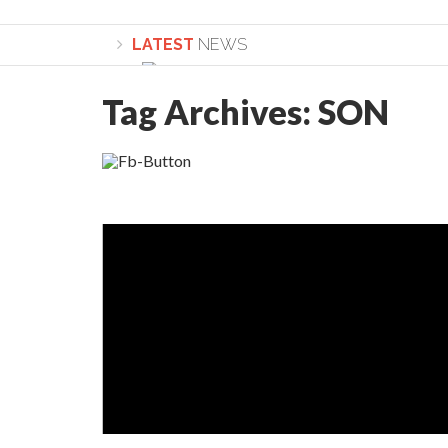
LATEST
NEWS
Tag Archives:
SON
Lepădarea de sine și urmarea lui Hristos. Ca
Sculați, sculați, boieri mari! Sara Nukina are 
Academia Române revine în cazul pericolele 
Academia Română: 5G poate cauza CANCER. Gu
La Mulți Ani, Eugen Mihăescu!
Pamfil Șeicaru omagiat la Mănăstirea ctitori
Nu vă fie frică! FOTO și VIDEO cu Corneliu Vl
Mariana Nicolesco: Evenimentele Darclée la
Schimbarea la Față: “Acesta e Fiul Meu Mult Iub
Turnătorul DIE Lucian Boia înjură din nou popo
României