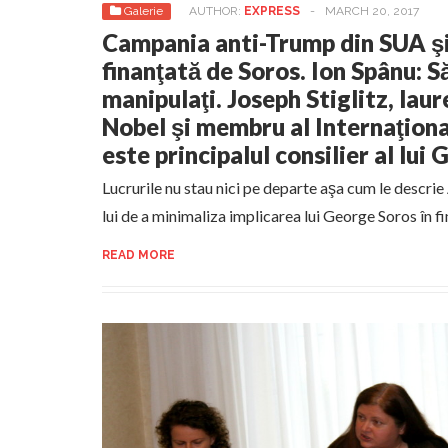
Galerie
AUTHOR:
EXPRESS
-
MARCH 20, 2017
Campania anti-Trump din SUA ş
finanţată de Soros. Ion Spânu: S
manipulaţi. Joseph Stiglitz, lau
Nobel şi membru al Internaţional
este principalul consilier al lui
Lucrurile nu stau nici pe departe aşa cum le descrie
lui de a minimaliza implicarea lui George Soros în f
READ MORE