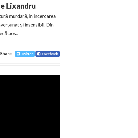
ge Lixandru
tură murdară, în încercarea
verșunat și insensibil. Din
ecăcios..
Share
Twitter
Facebook