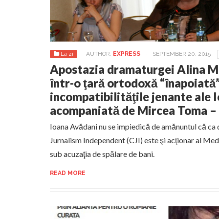
La zi
AUTHOR:
EXPRESS
-
SEPTEMBER 20, 2015
Apostazia dramaturgei Alina M
într-o ţară ortodoxă “înapoiată”
incompatibilităţile jenante ale 
acompaniată de Mircea Toma 
Ioana Avădani nu se impiedică de amănuntul că ca d
Jurnalism Independent (CJI) este şi acţionar al Med
sub acuzaţia de spălare de bani.
READ MORE