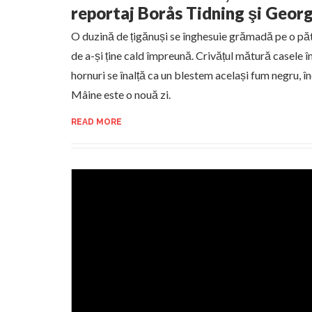
reportaj Borås Tidning şi Geor
O duzină de țigănuși se înghesuie grămadă pe o pă
de a-și ține cald împreună. Crivățul mătură casele în
hornuri se înalță ca un blestem același fum negru, în
Mâine este o nouă zi.
READ MORE