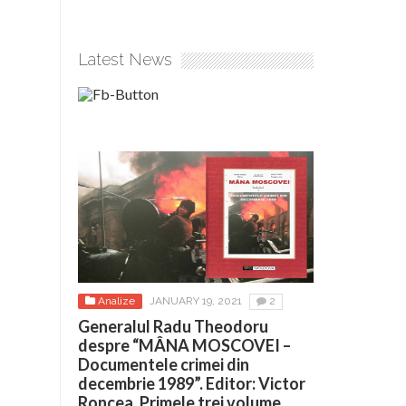
Latest News
Analize
JANUARY 19, 2021
2
Generalul Radu Theodoru
despre “MÂNA MOSCOVEI –
Documentele crimei din
decembrie 1989”. Editor: Victor
Roncea. Primele trei volume