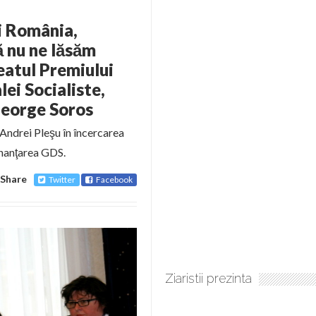
i România,
ă nu ne lăsăm
reatul Premiului
ei Socialiste,
 George Soros
 Andrei Pleşu în încercarea
inanţarea GDS.
Share
Twitter
Facebook
Ziaristii prezinta