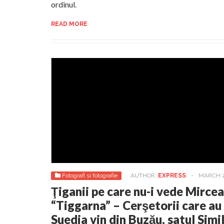
ordinul.
READ MORE
Fotografi si fotografie
AUTHOR:
EXPRESS
-
MARCH 2
Ţiganii pe care nu-i vede Mirce
“Tiggarna” – Cerşetorii care au
Suedia vin din Buzău, satul Simi