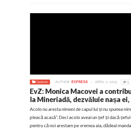
Galerie
AUTHOR:
EXPRESS
-
APRIL 2, 2015
5
EvZ: Monica Macovei a contribui
la Mineriadă, dezvăluie nașa ei,
Acolo nu aresta nimeni de capul lui și nu spunea nim
pleacă acasă”. Deci acolo aveai un șef și dacă șeful
pentru că noi arestam pe vremea aia, dădeai mandat