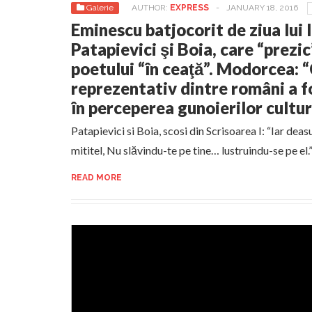
Galerie
AUTHOR:
EXPRESS
-
JANUARY 18, 2016
Eminescu batjocorit de ziua lui
Patapievici şi Boia, care “prezic
poetului “în ceaţă”. Modorcea: 
reprezentativ dintre români a f
în perceperea gunoierilor cultur
Patapievici si Boia, scosi din Scrisoarea I: “Iar dea
mititel, Nu slăvindu-te pe tine… lustruindu-se pe el.
READ MORE