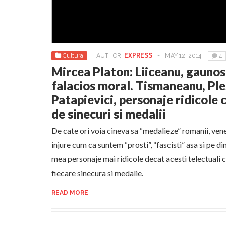
Cultura
AUTHOR:
EXPRESS
-
MAY 12, 2014
4
Mircea Platon: Liiceanu, gaunos
falacios moral. Tismaneanu, Ples
Patapievici, personaje ridicole c
de sinecuri si medalii
De cate ori voia cineva sa “medalieze” romanii, vene
injure cum ca suntem “prosti”, “fascisti” asa si pe d
mea personaje mai ridicole decat acesti telectuali c
fiecare sinecura si medalie.
READ MORE