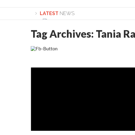
LATEST
NEWS
Tag Archives:
Tania R
Lepădarea de sine și urmarea lui Hristos. Ca
Sculați, sculați, boieri mari! Sara Nukina are 
Academia Române revine în cazul pericolele 
Academia Română: 5G poate cauza CANCER. Gu
La Mulți Ani, Eugen Mihăescu!
Pamfil Șeicaru omagiat la Mănăstirea ctitori
Nu vă fie frică! FOTO și VIDEO cu Corneliu Vl
Mariana Nicolesco: Evenimentele Darclée la
Schimbarea la Față: “Acesta e Fiul Meu Mult Iub
Turnătorul DIE Lucian Boia înjură din nou popo
României