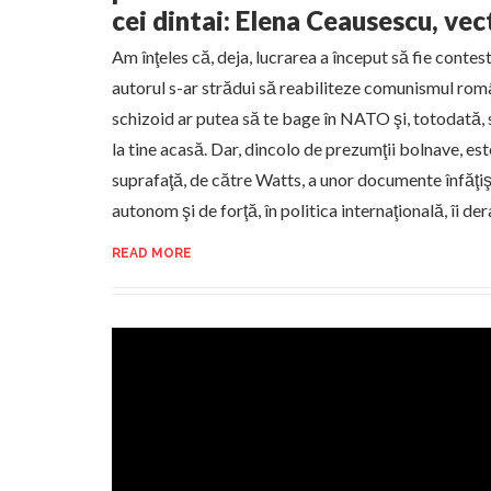
cei dintai: Elena Ceausescu, ve
Am înţeles că, deja, lucrarea a început să fie contes
autorul s-ar strădui să reabiliteze comunismul rom
schizoid ar putea să te bage în NATO şi, totodată, s
la tine acasă. Dar, dincolo de prezumţii bolnave, est
suprafaţă, de către Watts, a unor documente înfăţ
autonom şi de forţă, în politica internaţională, îi der
READ MORE