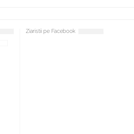
Ziaristii pe Facebook
bilă, periculoase pentru sănătate
 mai ușor de stăpânit”
ristos!”
e la Humanitas militează pentru federalizarea