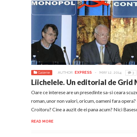
Galerie
AUTHOR:
EXPRESS
-
MAY 12, 2014
3
Liichelele. Un editorial de Gri
Oare ce interese are un presedinte sa-si ceara scuze
roman, unor non valori, oricum, oameni fara opera?
Croitoru? Cine a auzit de ei pana acum? Nici Basesc
READ MORE