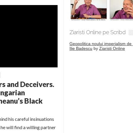
Ziaristi Online pe Scribd
Geopolitica noului imperialism de 
Ilie Badescu
by
Ziaristi Online
ers and Deceivers.
ungarian
neanu’s Black
d his careful insinuations
e will find a willing partner