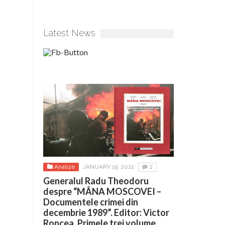
Latest News
Analize
JANUARY 19, 2021
2
Generalul Radu Theodoru
despre “MÂNA MOSCOVEI –
Documentele crimei din
decembrie 1989”. Editor: Victor
Roncea. Primele trei volume