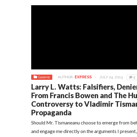
Galerie
AUTHOR:
EXPRESS
-
JULY 24, 2013
5
Larry L. Watts: Falsifiers, Deni
From Francis Bowen and The H
Controversy to Vladimir Tisma
Propaganda
Should Mr. Tismaneanu choose to emerge from behin
and engage me directly on the arguments I present, h