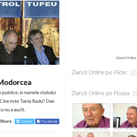
Ziaristi Online
Ziaristi Online pe Flickr
d Modorcea
 publice, in numele statului
Ziaristi Online pe Picasa
 Cine este Tania Radu? Dan
u nu a auzit.
Share
Twitter
Facebook