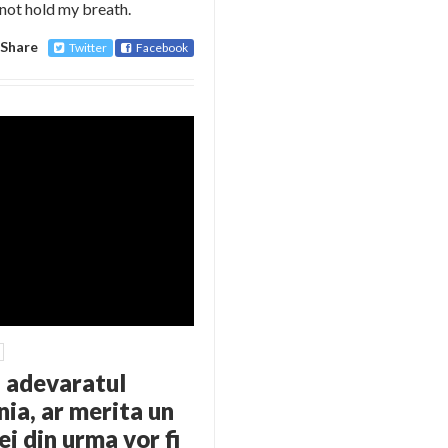
l not hold my breath.
Share
Twitter
Facebook
 adevaratul
ia, ar merita un
i din urma vor fi