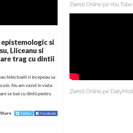
Ziaristi Online pe You Tube
 epistemologic si
u, Liiceanu si
are trag cu dintii
au telectualii si incepeau sa
incolo. Nu am vazut in viata
Ziaristi Online pe DailyMot
are se bat cu dintii pentru
Share
Twitter
Facebook