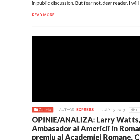
in public discussion. But fear not, dear reader. I wil
READ MORE
Galerie
AUTHOR:
EXPRESS
-
JULY 15, 2013
11
OPINIE/ANALIZA: Larry Watts,
Ambasador al Americii in Roman
premiu al Academiei Romane. Ce