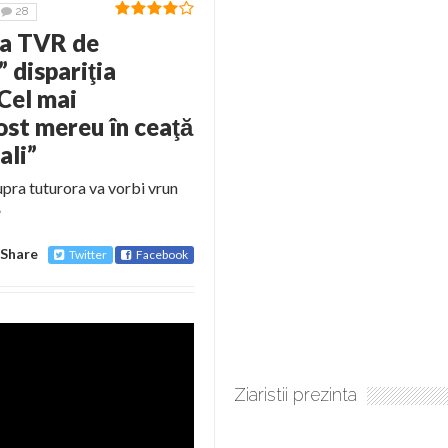
28
 la TVR de
” dispariţia
“Cel mai
ost mereu în ceaţă
ali”
supra tuturora va vorbi vrun
”
Share
Twitter
Facebook
Ziaristii prezinta