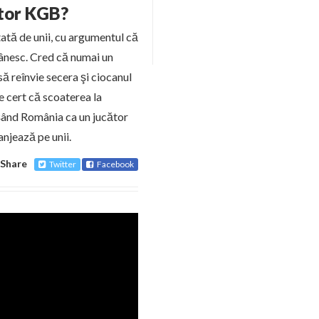
ctor KGB?
tată de unii, cu argumentul că
ânesc. Cred că numai un
ă reînvie secera şi ciocanul
e cert că scoaterea la
işând România ca un jucător
anjează pe unii.
Share
Twitter
Facebook