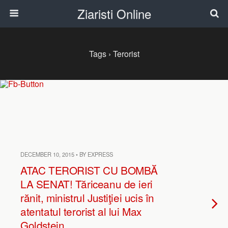
Ziaristi Online
Tags › Terorist
DECEMBER 10, 2015 • BY EXPRESS
ATAC TERORIST CU BOMBĂ
LA SENAT! Tăriceanu de ieri
rănit, ministrul Justiţiei ucis în
atentatul terorist al lui Max
Goldstein