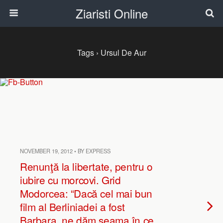
Ziaristi Online
Tags › Ursul De Aur
NOVEMBER 19, 2012 • BY EXPRESS
Renunţă la libertate, pentru o
iubire cu morcovi. Grid
Modorcea: “Dacă cel mai bun
film al Berliniadei a fost
Barbara, ne dăm seama în ce