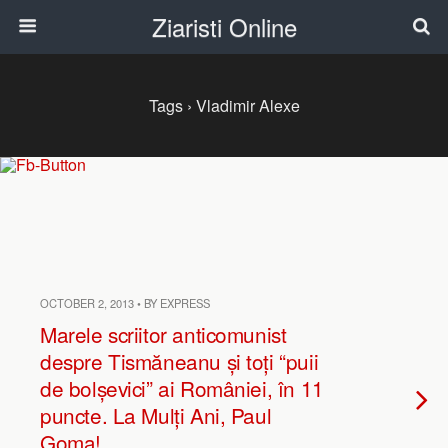
Ziaristi Online
Tags › Vladimir Alexe
OCTOBER 2, 2013 • BY EXPRESS
Marele scriitor anticomunist
despre Tismăneanu și toți “puii
de bolșevici” ai României, în 11
puncte. La Mulți Ani, Paul
Goma!