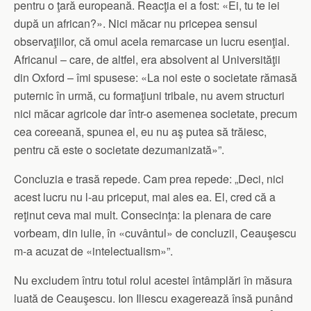
pentru o ţară europeană. Reacţia ei a fost: «Ei, tu te iei
după un african?». Nici măcar nu pricepea sensul
observaţiilor, că omul acela remarcase un lucru esenţial.
Africanul – care, de altfel, era absolvent al Universităţii
din Oxford – îmi spusese: «La noi este o societate rămasă
puternic în urmă, cu formaţiuni tribale, nu avem structuri
nici măcar agricole dar într-o asemenea societate, precum
cea coreeană, spunea el, eu nu aş putea să trăiesc,
pentru că este o societate dezumanizată»”.
Concluzia e trasă repede. Cam prea repede: „Deci, nici
acest lucru nu l-au priceput, mai ales ea. El, cred că a
reţinut ceva mai mult. Consecinţa: la plenara de care
vorbeam, din iulie, în «cuvântul» de concluzii, Ceauşescu
m-a acuzat de «intelectualism»”.
Nu excludem întru totul rolul acestei întâmplări în măsura
luată de Ceauşescu. Ion Iliescu exagerează însă punând