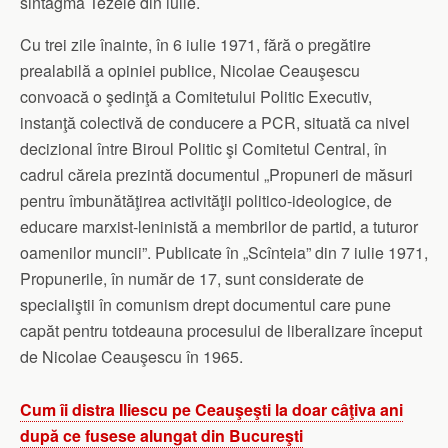
sintagma Tezele din iulie.
Cu trei zile înainte, în 6 iulie 1971, fără o pregătire
prealabilă a opiniei publice, Nicolae Ceauşescu
convoacă o şedinţă a Comitetului Politic Executiv,
instanţă colectivă de conducere a PCR, situată ca nivel
decizional între Biroul Politic şi Comitetul Central, în
cadrul căreia prezintă documentul „Propuneri de măsuri
pentru îmbunătăţirea activităţii politico-ideologice, de
educare marxist-leninistă a membrilor de partid, a tuturor
oamenilor muncii”. Publicate în „Scînteia” din 7 iulie 1971,
Propunerile, în număr de 17, sunt considerate de
specialiştii în comunism drept documentul care pune
capăt pentru totdeauna procesului de liberalizare început
de Nicolae Ceauşescu în 1965.
Cum îi distra Iliescu pe Ceauşeşti la doar câţiva ani
după ce fusese alungat din Bucureşti