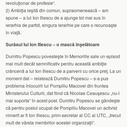
revoluţionar de profesie”.
2) Ambiţia ieşită din comun, supraomenească – am
spune – a lui Ion Iliescu de a ajunge tot mai sus în
ierarhia de partid, singura ierarhie pe care o recunoaşte
în viaţă.
Surâsul lui Ion Iliescu – o mască înşelătoare
Dumitru Popescu povesteşte în Memoriile sale un episod
mai mult decât semnificativ pentru această ambiţie
crâncenă a lui Ion Iliescu de a parveni cu orice preţ. La un
moment dat – relatează Dumitru Popescu – s-a pus
problema înlocuirii lui Pompiliu Macovei din fruntea
Ministerului Culturii, dat fiind că Nicolae Ceauşescu „nu-l
mai suporta” în acest post. Dumitru Popescu se gândeşte
că pentru postul ocupat de Pompiliu Macovei un activist
nimerit ar fi Ion Iliescu, prim-secretar al CC al UTC, „trecut
mult de vârsta membrilor acestei organizaţii”.