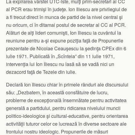
La expirarea vârstei UTC-iste, mulţi prim-secretari ai CC
al PCR erau trimişi în judeţe. Ion Iliescu are privilegiul de
a fi trecut direct în munca de partid de la nivel central şi
nu oricum, ci în ditamai postul de secretar al CC al PCR.
Alături de alţi lideri comunişti, Ion Iliescu ia cuvântul la
reuniune pentru a-şi expune poziţia faţă de Propunerile
prezentate de Nicolae Ceauşescu la şedinţa CPEx din 6
iulie 1971. Publicată în „Scînteia” din 11 iulie 1971,
intervenţia lui Ion Iliescu nu lasă să se vadă nici un
dezacord faţă de Tezele din iulie.
Declară Ion Iliescu chiar în primele rânduri ale discursului
său: „Dezbatem, în această consfătuire de lucru,
probleme de excepţională însemnătate pentru activitatea
generală a partidului, pentru ridicarea nivelului muncii
politico-ideologice şi cultural-educative, pentru orientarea
activităţii tuturor celor ce lucrează în diverse sectoare ale
frontului nostru ideologic. Propunerile de măsuri