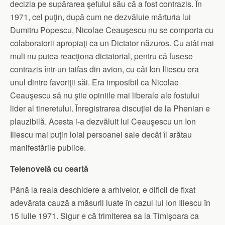
decizia pe supărarea şefului său că a fost contrazis. În
1971, cel puţin, după cum ne dezvăluie mărturia lui
Dumitru Popescu, Nicolae Ceauşescu nu se comporta cu
colaboratorii apropiaţi ca un Dictator năzuros. Cu atât mai
mult nu putea reacţiona dictatorial, pentru că fusese
contrazis într-un taifas din avion, cu cât Ion Iliescu era
unul dintre favoriţii săi. Era imposibil ca Nicolae
Ceauşescu să nu ştie opiniile mai liberale ale fostului
lider al tineretului. Înregistrarea discuţiei de la Phenian e
plauzibilă. Acesta i-a dezvăluit lui Ceauşescu un Ion
Iliescu mai puţin loial persoanei sale decât îl arătau
manifestările publice.
Telenovelă cu ceartă
Până la reala deschidere a arhivelor, e dificil de fixat
adevărata cauză a măsurii luate în cazul lui Ion Iliescu în
15 iulie 1971. Sigur e că trimiterea sa la Timişoara ca