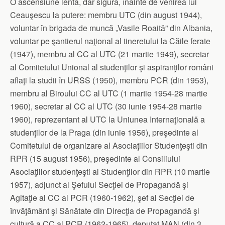
O ascensiune lentă, dar sigură, înainte de venirea lui
Ceauşescu la putere: membru UTC (din august 1944),
voluntar în brigada de muncă „Vasile Roaită” din Albania,
voluntar pe şantierul naţional al tineretului la Căile ferate
(1947), membru al CC al UTC (21 martie 1949), secretar
al Comitetului Unional al studenţilor şi aspiranţilor români
aflaţi la studii în URSS (1950), membru PCR (din 1953),
membru al Biroului CC al UTC (1 martie 1954-28 martie
1960), secretar al CC al UTC (30 iunie 1954-28 martie
1960), reprezentant al UTC la Uniunea Internaţională a
studenţilor de la Praga (din iunie 1956), preşedinte al
Comitetului de organizare al Asociaţiilor Studenţeşti din
RPR (15 august 1956), preşedinte al Consiliului
Asociaţiilor studenţeşti al Studenţilor din RPR (10 martie
1957), adjunct al Şefului Secţiei de Propagandă şi
Agitaţie al CC al PCR (1960-1962), şef al Secţiei de
învăţământ şi Sănătate din Direcţia de Propagandă şi
cultură a CC al PCR (1962-1965), deputat MAN (din 3