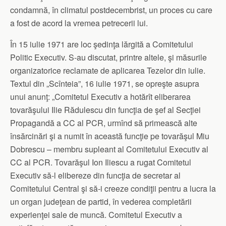
condamnă, în climatul postdecembrist, un proces cu care
a fost de acord la vremea petrecerii lui.
În 15 iulie 1971 are loc şedinţa lărgită a Comitetului
Politic Executiv. S-au discutat, printre altele, şi măsurile
organizatorice reclamate de aplicarea Tezelor din iulie.
Textul din „Scînteia”, 16 iulie 1971, se opreşte asupra
unui anunţ: „Comitetul Executiv a hotărît eliberarea
tovarăşului Ilie Rădulescu din funcţia de şef al Secţiei
Propagandă a CC al PCR, urmînd să primească alte
însărcinări şi a numit în această funcţie pe tovarăşul Miu
Dobrescu – membru supleant al Comitetului Executiv al
CC al PCR. Tovarăşul Ion Iliescu a rugat Comitetul
Executiv să-l elibereze din funcţia de secretar al
Comitetului Central şi să-i creeze condiţii pentru a lucra la
un organ judeţean de partid, în vederea completării
experienţei sale de muncă. Comitetul Executiv a