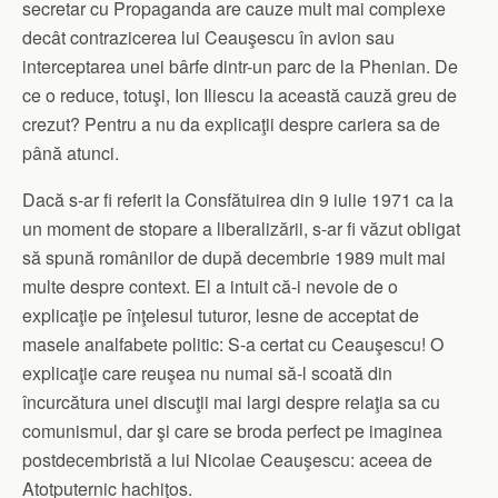
secretar cu Propaganda are cauze mult mai complexe
decât contrazicerea lui Ceauşescu în avion sau
interceptarea unei bârfe dintr-un parc de la Phenian. De
ce o reduce, totuşi, Ion Iliescu la această cauză greu de
crezut? Pentru a nu da explicaţii despre cariera sa de
până atunci.
Dacă s-ar fi referit la Consfătuirea din 9 iulie 1971 ca la
un moment de stopare a liberalizării, s-ar fi văzut obligat
să spună românilor de după decembrie 1989 mult mai
multe despre context. El a intuit că-i nevoie de o
explicaţie pe înţelesul tuturor, lesne de acceptat de
masele analfabete politic: S-a certat cu Ceauşescu! O
explicaţie care reuşea nu numai să-l scoată din
încurcătura unei discuţii mai largi despre relaţia sa cu
comunismul, dar şi care se broda perfect pe imaginea
postdecembristă a lui Nicolae Ceauşescu: aceea de
Atotputernic hachiţos.