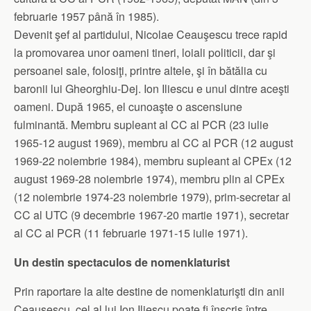
februarie 1957 până în 1985).
Devenit şef al partidului, Nicolae Ceauşescu trece rapid
la promovarea unor oameni tineri, loiali politicii, dar şi
persoanei sale, folosiţi, printre altele, şi în bătălia cu
baronii lui Gheorghiu-Dej. Ion Iliescu e unul dintre aceşti
oameni. După 1965, el cunoaşte o ascensiune
fulminantă. Membru supleant al CC al PCR (23 iulie
1965-12 august 1969), membru al CC al PCR (12 august
1969-22 noiembrie 1984), membru supleant al CPEx (12
august 1969-28 noiembrie 1974), membru plin al CPEx
(12 noiembrie 1974-23 noiembrie 1979), prim-secretar al
CC al UTC (9 decembrie 1967-20 martie 1971), secretar
al CC al PCR (11 februarie 1971-15 iulie 1971).
Un destin spectaculos de nomenklaturist
Prin raportare la alte destine de nomenklaturişti din anii
Ceauşescu, cel al lui Ion Iliescu poate fi înscris între