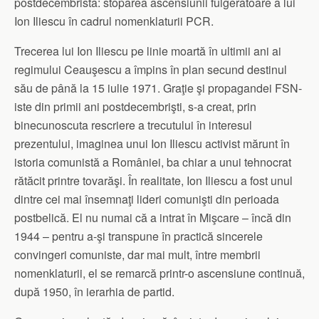
postdecembristă: stoparea ascensiunii fulgerătoare a lui
Ion Iliescu în cadrul nomenklaturii PCR.
Trecerea lui Ion Iliescu pe linie moartă în ultimii ani ai
regimului Ceauşescu a împins în plan secund destinul
său de până la 15 iulie 1971. Graţie şi propagandei FSN-
iste din primii ani postdecembrişti, s-a creat, prin
binecunoscuta rescriere a trecutului în interesul
prezentului, imaginea unui Ion Iliescu activist mărunt în
istoria comunistă a României, ba chiar a unui tehnocrat
rătăcit printre tovarăşi. În realitate, Ion Iliescu a fost unul
dintre cei mai însemnaţi lideri comunişti din perioada
postbelică. El nu numai că a intrat în Mişcare – încă din
1944 – pentru a-şi transpune în practică sincerele
convingeri comuniste, dar mai mult, între membrii
nomenklaturii, el se remarcă printr-o ascensiune continuă,
după 1950, în ierarhia de partid.