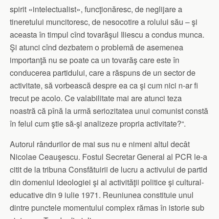
spirit «intelectualist», funcţionăresc, de neglijare a
tineretului muncitoresc, de nesocotire a rolului său – şi
aceasta în timpul cînd tovarăşul Iliescu a condus munca.
Şi atunci cînd dezbatem o problemă de asemenea
importanţă nu se poate ca un tovarăş care este în
conducerea partidului, care a răspuns de un sector de
activitate, să vorbească despre ea ca şi cum nici n-ar fi
trecut pe acolo. Ce valabilitate mai are atunci teza
noastră că pînă la urmă seriozitatea unui comunist constă
în felul cum ştie să-şi analizeze propria activitate?“.
Autorul rândurilor de mai sus nu e nimeni altul decât
Nicolae Ceauşescu. Fostul Secretar General al PCR le-a
citit de la tribuna Consfătuirii de lucru a activului de partid
din domeniul ideologiei şi al activităţii politice şi cultural-
educative din 9 iulie 1971. Reuniunea constituie unul
dintre punctele momentului complex rămas în istorie sub