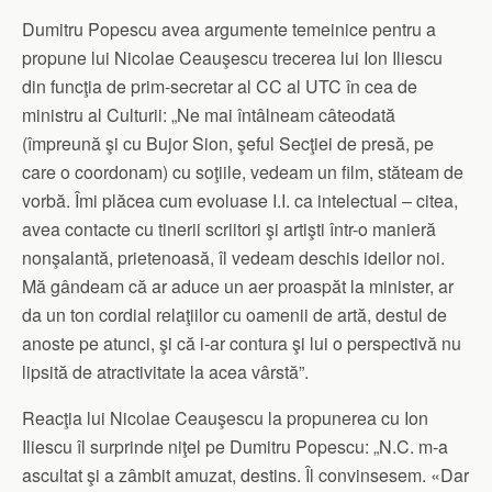
Dumitru Popescu avea argumente temeinice pentru a
propune lui Nicolae Ceauşescu trecerea lui Ion Iliescu
din funcţia de prim-secretar al CC al UTC în cea de
ministru al Culturii: „Ne mai întâlneam câteodată
(împreună şi cu Bujor Sion, şeful Secţiei de presă, pe
care o coordonam) cu soţiile, vedeam un film, stăteam de
vorbă. Îmi plăcea cum evoluase I.I. ca intelectual – citea,
avea contacte cu tinerii scriitori şi artişti într-o manieră
nonşalantă, prietenoasă, îl vedeam deschis ideilor noi.
Mă gândeam că ar aduce un aer proaspăt la minister, ar
da un ton cordial relaţiilor cu oamenii de artă, destul de
anoste pe atunci, şi că i-ar contura şi lui o perspectivă nu
lipsită de atractivitate la acea vârstă”.
Reacţia lui Nicolae Ceauşescu la propunerea cu Ion
Iliescu îl surprinde niţel pe Dumitru Popescu: „N.C. m-a
ascultat şi a zâmbit amuzat, destins. Îl convinsesem. «Dar