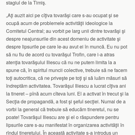
stagiul de la Timiş.
„Aţi auzit aici pe cîţiva tovarăşi care s-au ocupat şi se
ocupă acum de problemele activităţii ideologice la
Comitetul Central; au vorbit pe larg unii dintre tovarăşi şi
despre neajunsurile din acest domeniu de activitate şi
despre lipsurile pe care le-au avut ei în muncă. Eu nu pot
să nu fiu de acord cu tovarăşul Trofin, care i-a atras
atenţia tovarăşului Iliescu că nu ne putem limita la a
spune că, în spiritul muncii colective, trebuie să ne facem
toţi autocritica, că ne priveşte pe toţi şi să luăm măsuri să
îndreptăm activitatea. Tovarăşul Iliescu a lucrat cîţiva ani
la tineret – pînă acum cîteva luni. El a activat în trecut şi la
Secţia de propagandă, a fost şi şeful secţiei. Numai de a
vorbi la general că trebuie să educăm tineretul, nu se
poate! Tovarăşul Iliescu are şi el o răspundere pentru
lipsurile care s-au manifestat în organizarea activităţii în
rîndul tineretului. În această activitate s-a introdus un