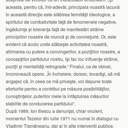
aceasta, pentru că, într-adevăr, principala noastră lacună
în această direcţie este slăbirea fermităţii ideologice, a
spiritului de combativitate faţă de fenomenele negative,
îngăduinţa şi toleranţa faţă de manifestări străine
principiilor noastre de muncă şi de convieţuire. Or, este
evident că acolo unde slăbeşte activitatea noastră,
afirmarea cu putere a convingerilor, a poziţiilor noastre, a
concepţiilor partidului nostru, îşi fac loc influenţe străine,
poziţii şi mentalităţi retrograde.” Finalul, ca de obicei,
încoronează opera: „În încheiere, doresc, tovarăşi, să mă
angajez că, în ceea ce mă priveşte, voi depune toate
eforturile pentru a contribui pe măsura posibilităţilor,
cunoştinţelor, puterilor mele la înfăptuirea măsurilor
stabilite de conducerea partidului”.
După 1989, Ion Iliescu a denunţat, chiar virulent,
momentul Tezelor din iulie 1971 nu numai în dialogul cu
Vladimir Tismăneanu, dar şi în alte intervenţii publice.