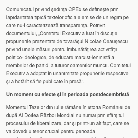
Comunicatul privind şedinţa CPEx se defineşte prin
lapidaritatea tipică textelor oficiale emise de un regim pe
care nu-l caracterizează transparenţa. Potrivit
documentului, „Comitetul Executiv a luat în discuţie
propunerile prezentate de tovarăşul Nicolae Ceauşescu
privind unele măsuri pentru îmbunătăţirea activităţii
politico-ideologice, de educare marxist-leninistă a
membrilor de partid, a tuturor oamenilor muncii. Comitetul
Executiv a adoptat în unanimitate propunerile respective
şi a hotărît să fie publicate în presă”.
Un moment cu efecte şi în perioada postdecembristă
Momentul Tezelor din iulie rămâne în istoria României de
după Al Doilea Război Mondial nu numai prin sfârşitul
procesului de liberalizare, dar şi printr-un alt fapt, care se
va dovedi ulterior crucial pentru perioada