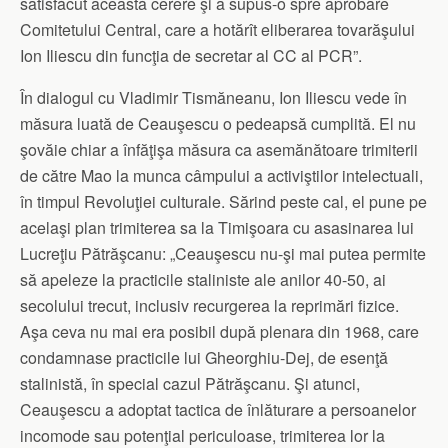
satisfăcut această cerere şi a supus-o spre aprobare
Comitetului Central, care a hotărît eliberarea tovarăşului
Ion Iliescu din funcţia de secretar al CC al PCR”.
În dialogul cu Vladimir Tismăneanu, Ion Iliescu vede în
măsura luată de Ceauşescu o pedeapsă cumplită. El nu
şovăie chiar a înfăţişa măsura ca asemănătoare trimiterii
de către Mao la munca câmpului a activiştilor intelectuali,
în timpul Revoluţiei culturale. Sărind peste cal, el pune pe
acelaşi plan trimiterea sa la Timişoara cu asasinarea lui
Lucreţiu Pătrăşcanu: „Ceauşescu nu-şi mai putea permite
să apeleze la practicile staliniste ale anilor 40-50, ai
secolului trecut, inclusiv recurgerea la reprimări fizice.
Aşa ceva nu mai era posibil după plenara din 1968, care
condamnase practicile lui Gheorghiu-Dej, de esenţă
stalinistă, în special cazul Pătrăşcanu. Şi atunci,
Ceauşescu a adoptat tactica de înlăturare a persoanelor
incomode sau potenţial periculoase, trimiterea lor la