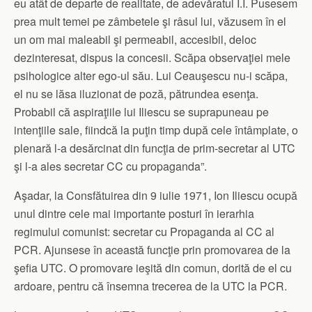
eu atât de departe de realitate, de adevăratul I.I. Pusesem
prea mult temei pe zâmbetele şi râsul lui, văzusem în el
un om mai maleabil şi permeabil, accesibil, deloc
dezinteresat, dispus la concesii. Scăpa observaţiei mele
psihologice alter ego-ul său. Lui Ceauşescu nu-i scăpa,
el nu se lăsa iluzionat de poză, pătrundea esenţa.
Probabil că aspiraţiile lui Iliescu se suprapuneau pe
intenţiile sale, fiindcă la puţin timp după cele întâmplate, o
plenară l-a desărcinat din funcţia de prim-secretar al UTC
şi l-a ales secretar CC cu propaganda”.
Aşadar, la Consfătuirea din 9 iulie 1971, Ion Iliescu ocupă
unul dintre cele mai importante posturi în ierarhia
regimului comunist: secretar cu Propaganda al CC al
PCR. Ajunsese în această funcţie prin promovarea de la
şefia UTC. O promovare ieşită din comun, dorită de el cu
ardoare, pentru că însemna trecerea de la UTC la PCR.