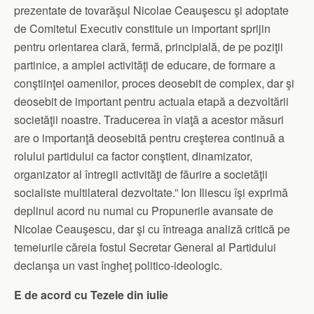
prezentate de tovarăşul Nicolae Ceauşescu şi adoptate
de Comitetul Executiv constituie un important sprijin
pentru orientarea clară, fermă, principială, de pe poziţii
partinice, a amplei activităţi de educare, de formare a
conştiinţei oamenilor, proces deosebit de complex, dar şi
deosebit de important pentru actuala etapă a dezvoltării
societăţii noastre. Traducerea în viaţă a acestor măsuri
are o importanţă deosebită pentru creşterea continuă a
rolului partidului ca factor conştient, dinamizator,
organizator al întregii activităţi de făurire a societăţii
socialiste multilateral dezvoltate.” Ion Iliescu îşi exprimă
deplinul acord nu numai cu Propunerile avansate de
Nicolae Ceauşescu, dar şi cu întreaga analiză critică pe
temeiurile căreia fostul Secretar General al Partidului
declanşa un vast îngheţ politico-ideologic.
E de acord cu Tezele din iulie