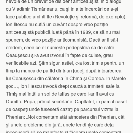
nevoie de un brevet de disident anticeauşist. În dialogul
cu Vladimir Tismăneanu, ca şi în alte încercări de a-şi
face publice amintirile (Revoluţie şi reformă, de exemplu),
Ion Iliescu nu suflă un cuvânt despre vreo poziţie
anticeauşistă publică luată până în 1989, ca să nu mai
spunem, de vreo poziţie anticomunistă. Dacă ar fi să-l
credem, ceea ce el numeşte pedepsirea sa de către
Ceauşescu şi-a avut izvorul în fapte de culise, greu
verificabile azi. Ştim sigur, astfel, c-a fost trimis pentru un
timp la munca de partid dintr-un judeţ, după întoarcerea
lui Ceauşescu din călătoria în China şi Coreea. În Marele
şoc…, Ion Iliescu invocă drept cauză a trimiterii sale la
Timiş mai întâi un soi de taifas pe care l-ar fi avut cu
Dumitru Popa, primul secretar al Capitalei, în parcul casei
de oaspeţi unde fuseseră cazaţi pe parcursul vizitei la
Phenian: „Noi comentam atât atmosfera din Phenian, cât
şi unele probleme din ţară, unele tendinţe care deja
începuseră să se manifeste şi făceam unele comentarii.