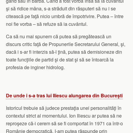
gând sau în barbă. Când a fost vorba însă să ia cuvântul
şi să ridice mâna, s-a străduit din răsputeri să nu i se
citească pe faţă nicio umbră de împotrivire. Putea – între
noi fie vorba – să refuze să ia cuvântul.
Ca să nu mai spunem că putea să pregătească un
discurs critic faţă de Propunerile Secretarului General, şi,
dacă i s-ar fi interzis să-l ţină, putea să demisioneze din
toate funcţiile de partid şi de stat şi să se întoarcă la
profesia de inginer hidrolog.
De unde i s-a tras lui Iliescu alungarea din Bucureşti
Istoricul trebuie să judece prestaţia unei personalităţi în
contextul strict al momentului. Ion Iliescu ar putea să ne
reproşeze că-i cerem să se fi comportat în 1971 ca într-o
Românie democratică. I-am putea răspunde prin