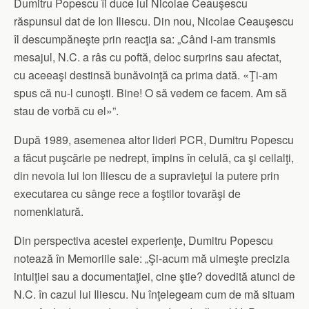
Dumitru Popescu îi duce lui Nicolae Ceauşescu
răspunsul dat de Ion Iliescu. Din nou, Nicolae Ceauşescu
îl descumpăneşte prin reacţia sa: „Când i-am transmis
mesajul, N.C. a râs cu poftă, deloc surprins sau afectat,
cu aceeaşi destinsă bunăvoinţă ca prima dată. «Ţi-am
spus că nu-l cunoşti. Bine! O să vedem ce facem. Am să
stau de vorbă cu el»”.
După 1989, asemenea altor lideri PCR, Dumitru Popescu
a făcut puşcărie pe nedrept, împins în celulă, ca şi ceilalţi,
din nevoia lui Ion Iliescu de a supravieţui la putere prin
executarea cu sânge rece a foştilor tovarăşi de
nomenklatură.
Din perspectiva acestei experienţe, Dumitru Popescu
notează în Memoriile sale: „Şi-acum mă uimeşte precizia
intuiţiei sau a documentaţiei, cine ştie? dovedită atunci de
N.C. în cazul lui Iliescu. Nu înţelegeam cum de mă situam