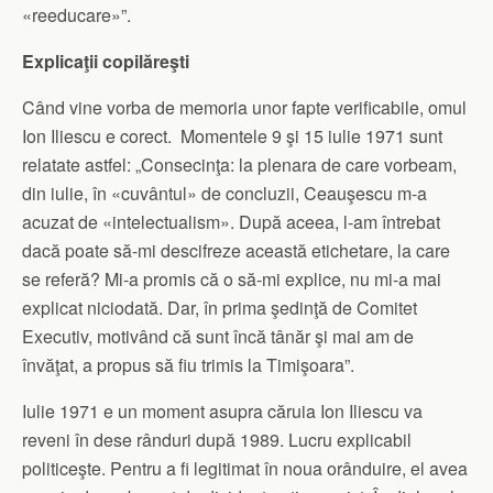
«reeducare»”.
Explicaţii copilăreşti
Când vine vorba de memoria unor fapte verificabile, omul
Ion Iliescu e corect. Momentele 9 şi 15 iulie 1971 sunt
relatate astfel: „Consecinţa: la plenara de care vorbeam,
din iulie, în «cuvântul» de concluzii, Ceauşescu m-a
acuzat de «intelectualism». După aceea, l-am întrebat
dacă poate să-mi descifreze această etichetare, la care
se referă? Mi-a promis că o să-mi explice, nu mi-a mai
explicat niciodată. Dar, în prima şedinţă de Comitet
Executiv, motivând că sunt încă tânăr şi mai am de
învăţat, a propus să fiu trimis la Timişoara”.
Iulie 1971 e un moment asupra căruia Ion Iliescu va
reveni în dese rânduri după 1989. Lucru explicabil
politiceşte. Pentru a fi legitimat în noua orânduire, el avea