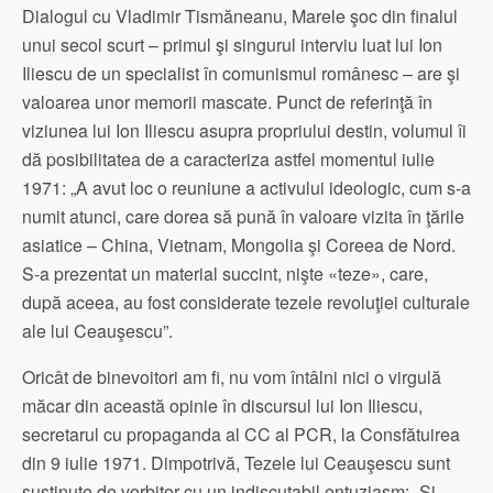
Dialogul cu Vladimir Tismăneanu, Marele şoc din finalul
unui secol scurt – primul şi singurul interviu luat lui Ion
Iliescu de un specialist în comunismul românesc – are şi
valoarea unor memorii mascate. Punct de referinţă în
viziunea lui Ion Iliescu asupra propriului destin, volumul îi
dă posibilitatea de a caracteriza astfel momentul iulie
1971: „A avut loc o reuniune a activului ideologic, cum s-a
numit atunci, care dorea să pună în valoare vizita în ţările
asiatice – China, Vietnam, Mongolia şi Coreea de Nord.
S-a prezentat un material succint, nişte «teze», care,
după aceea, au fost considerate tezele revoluţiei culturale
ale lui Ceauşescu”.
Oricât de binevoitori am fi, nu vom întâlni nici o virgulă
măcar din această opinie în discursul lui Ion Iliescu,
secretarul cu propaganda al CC al PCR, la Consfătuirea
din 9 iulie 1971. Dimpotrivă, Tezele lui Ceauşescu sunt
susţinute de vorbitor cu un indiscutabil entuziasm: „Şi