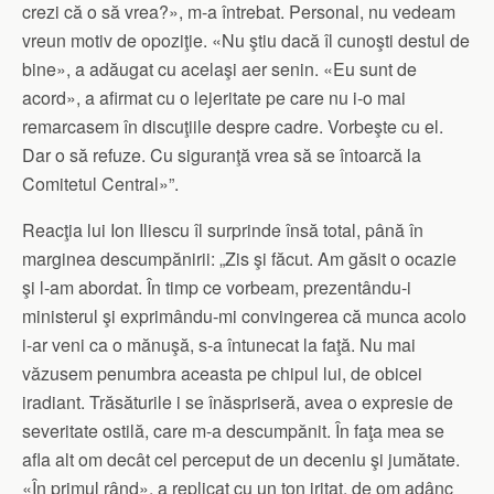
crezi că o să vrea?», m-a întrebat. Personal, nu vedeam
vreun motiv de opoziţie. «Nu ştiu dacă îl cunoşti destul de
bine», a adăugat cu acelaşi aer senin. «Eu sunt de
acord», a afirmat cu o lejeritate pe care nu i-o mai
remarcasem în discuţiile despre cadre. Vorbeşte cu el.
Dar o să refuze. Cu siguranţă vrea să se întoarcă la
Comitetul Central»”.
Reacţia lui Ion Iliescu îl surprinde însă total, până în
marginea descumpănirii: „Zis şi făcut. Am găsit o ocazie
şi l-am abordat. În timp ce vorbeam, prezentându-i
ministerul şi exprimându-mi convingerea că munca acolo
i-ar veni ca o mănuşă, s-a întunecat la faţă. Nu mai
văzusem penumbra aceasta pe chipul lui, de obicei
iradiant. Trăsăturile i se înăspriseră, avea o expresie de
severitate ostilă, care m-a descumpănit. În faţa mea se
afla alt om decât cel perceput de un deceniu şi jumătate.
«În primul rând», a replicat cu un ton iritat, de om adânc