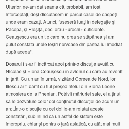
Ulterior, ne-am dat seama că, probabil, am fost
interceptaţi, deşi discutasem în parcul casei de oaspeţi
unde eram cazaţi. Atunci, fuseseră luaţi în delegaţie şi
Pacepa, şi Pleşiţă, deci erau «urechi» suficiente.
Ceauşescu era un tip care nu prea se stăpânea şi am
putut constata unele ieşiri nervoase din partea lui imediat
după aceea”.
Dosarul i s-ar fi încărcat apoi printr-o discuţie avută cu
Nicolae şi Elena Ceauşescu în avionul cu care au revenit
în ţară. Cu un an în urmă, vizitând Coreea de Nord, Ion
Iliescu ar fi bârfit cu fiul preşedintelui din Sierra Leone
atmosfera de la Phenian. Potrivit mărturiei sale, el a ţinut
să le dezvăluie celor doi conţinutul discuţiei de acum un
an: „Într-o discuţie cu cei doi le-am relatat aceste
constatări, subliniind că un astfel de sistem este
impropriu, chiar şi pentru o ţară asiatică, cu atât mai mult