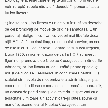
Explicaţiile acestei cariere ieşite din comun prin urcare
neîntreruptă trebuie căutate îndeosebi în personalitatea
lui Ion Iliescu:
1) Indiscutabil, Ion Iliescu e un activist întrucâtva deosebit
de cei promovaţi pe motive de origine sănătoasă. E un
personaj inteligent, cultivat, cu vederi mai liberale decât
alţii. E însă, în acelaşi timp, un comunist convins, crescut
de mic în cultul ideilor revoluţionare (tatăl a fost ilegalist).
După 1965, în nomenklatura de vârf a PCR au apărut
figuri noi, promovate de Nicolae Ceauşescu din rândurile
tehnocraţilor. Ion Iliescu nu se numără printre specialiştii
aduşi de Nicolae Ceauşescu în conducerea partidului şi
statului din nevoia de modernizare a administraţiei şi a
economiei. Ion Iliescu e ceea ce se cheamă un aparatcik,
un activist de partid care-şi croieşte drum spre vârf cu o
tenacitate uimitoare, un activist care-şi putea spune cu
mândrie, asemenea lui Nicolae Ceauşescu, „un