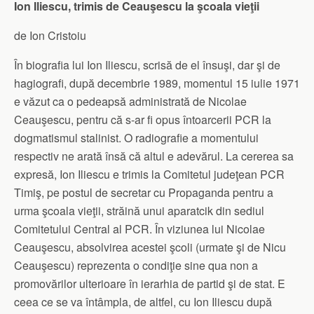
Ion Iliescu, trimis de Ceauşescu la şcoala vieţii
de Ion Cristoiu
În biografia lui Ion Iliescu, scrisă de el însuşi, dar şi de
hagiografi, după decembrie 1989, momentul 15 iulie 1971
e văzut ca o pedeapsă administrată de Nicolae
Ceauşescu, pentru că s-ar fi opus întoarcerii PCR la
dogmatismul stalinist. O radiografie a momentului
respectiv ne arată însă că altul e adevărul. La cererea sa
expresă, Ion Iliescu e trimis la Comitetul judeţean PCR
Timiş, pe postul de secretar cu Propaganda pentru a
urma şcoala vieţii, străină unui aparatcik din sediul
Comitetului Central al PCR. În viziunea lui Nicolae
Ceauşescu, absolvirea acestei şcoli (urmate şi de Nicu
Ceauşescu) reprezenta o condiţie sine qua non a
promovărilor ulterioare în ierarhia de partid şi de stat. E
ceea ce se va întâmpla, de altfel, cu Ion Iliescu după