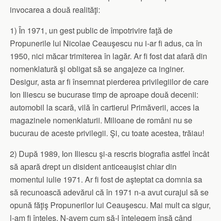
invocarea a două realităţi:
1) În 1971, un gest public de împotrivire faţă de
Propunerile lui Nicolae Ceauşescu nu i-ar fi adus, ca în
1950, nici măcar trimiterea în lagăr. Ar fi fost dat afară din
nomenklatură şi obligat să se angajeze ca inginer.
Desigur, asta ar fi însemnat pierderea privilegiilor de care
Ion Iliescu se bucurase timp de aproape două decenii:
automobil la scară, vilă în cartierul Primăverii, acces la
magazinele nomenklaturii. Milioane de români nu se
bucurau de aceste privilegii. Şi, cu toate acestea, trăiau!
2) După 1989, Ion Iliescu şi-a rescris biografia astfel încât
să apară drept un disident anticeauşist chiar din
momentul iulie 1971. Ar fi fost de aşteptat ca domnia sa
să recunoască adevărul că în 1971 n-a avut curajul să se
opună făţiş Propunerilor lui Ceauşescu. Mai mult ca sigur,
l-am fi înţeles. N-avem cum să-l înţelegem însă când