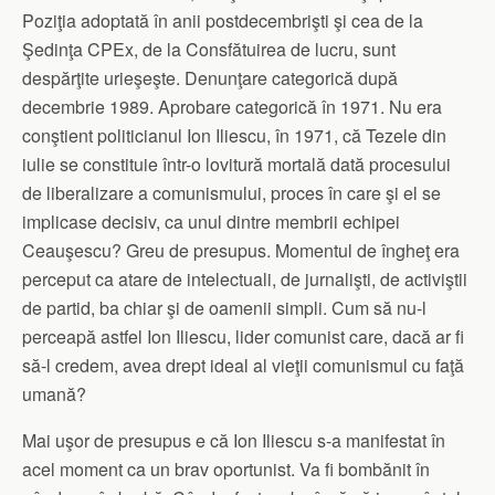
Poziţia adoptată în anii postdecembrişti şi cea de la
Şedinţa CPEx, de la Consfătuirea de lucru, sunt
despărţite urieşeşte. Denunţare categorică după
decembrie 1989. Aprobare categorică în 1971. Nu era
conştient politicianul Ion Iliescu, în 1971, că Tezele din
iulie se constituie într-o lovitură mortală dată procesului
de liberalizare a comunismului, proces în care şi el se
implicase decisiv, ca unul dintre membrii echipei
Ceauşescu? Greu de presupus. Momentul de îngheţ era
perceput ca atare de intelectuali, de jurnalişti, de activiştii
de partid, ba chiar şi de oamenii simpli. Cum să nu-l
perceapă astfel Ion Iliescu, lider comunist care, dacă ar fi
să-l credem, avea drept ideal al vieţii comunismul cu faţă
umană?
Mai uşor de presupus e că Ion Iliescu s-a manifestat în
acel moment ca un brav oportunist. Va fi bombănit în