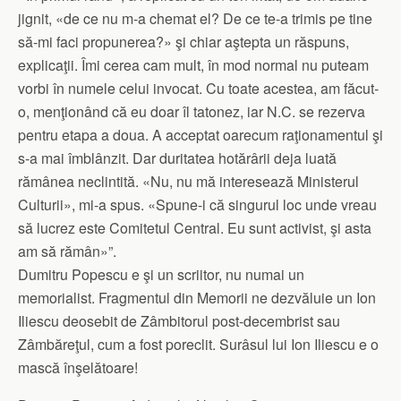
jignit, «de ce nu m-a chemat el? De ce te-a trimis pe tine
să-mi faci propunerea?» şi chiar aştepta un răspuns,
explicaţii. Îmi cerea cam mult, în mod normal nu puteam
vorbi în numele celui invocat. Cu toate acestea, am făcut-
o, menţionând că eu doar îl tatonez, iar N.C. se rezerva
pentru etapa a doua. A acceptat oarecum raţionamentul şi
s-a mai îmblânzit. Dar duritatea hotărârii deja luată
rămânea neclintită. «Nu, nu mă interesează Ministerul
Culturii», mi-a spus. «Spune-i că singurul loc unde vreau
să lucrez este Comitetul Central. Eu sunt activist, şi asta
am să rămân»”.
Dumitru Popescu e şi un scriitor, nu numai un
memorialist. Fragmentul din Memorii ne dezvăluie un Ion
Iliescu deosebit de Zâmbitorul post-decembrist sau
Zâmbăreţul, cum a fost poreclit. Surâsul lui Ion Iliescu e o
mască înşelătoare!