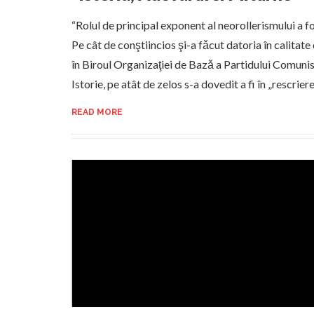
“Rolul de principal exponent al neorollerismului a fo
Pe cât de conştiincios şi-a fǎcut datoria în calita
în Biroul Organizaţiei de Bazǎ a Partidului Comuni
Istorie, pe atât de zelos s-a dovedit a fi în „rescrier
READ MORE