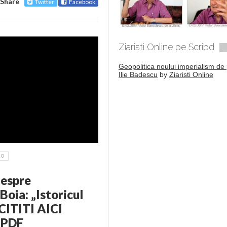
Share
Twitter
Facebook
Ziaristi Online pe Scribd
Geopolitica noului imperialism de 
Ilie Badescu
by
Ziaristi Online
10
despre
Boia: „Istoricul
 CITITI AICI
– PDF