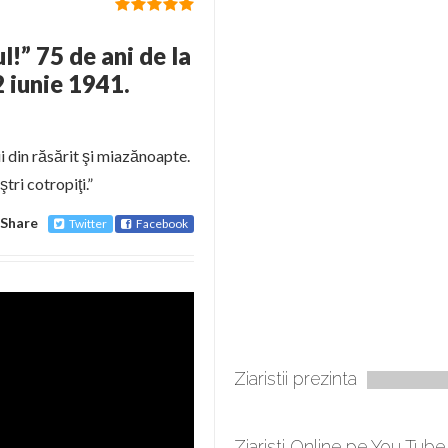
l!” 75 de ani de la
2 iunie 1941.
i din răsărit şi miazănoapte.
tri cotropiţi.”
Share
Twitter
Facebook
Ziaristii prezinta
Ziaristi Online pe You Tube