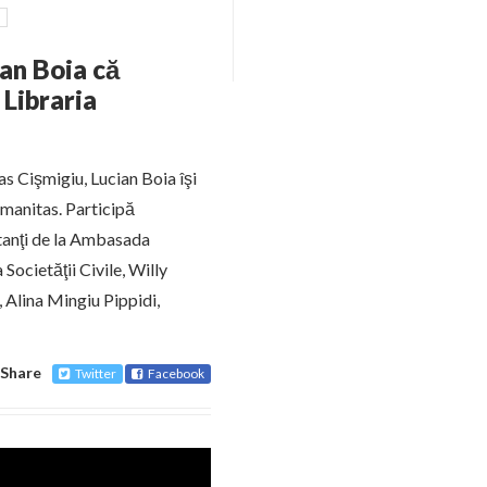
ian Boia că
 Libraria
tas Cişmigiu, Lucian Boia îşi
umanitas. Participă
entanţi de la Ambasada
Societăţii Civile, Willy
 Alina Mingiu Pippidi,
Share
Twitter
Facebook