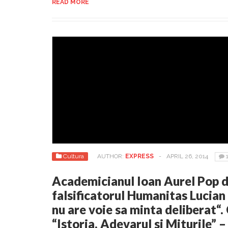
READ MORE
Cultura
AUTHOR:
EXPRESS
-
APRIL 26, 2014
Academicianul Ioan Aurel Pop 
falsificatorul Humanitas Lucian 
nu are voie sa minta deliberat“.
“Istoria, Adevarul si Miturile” 