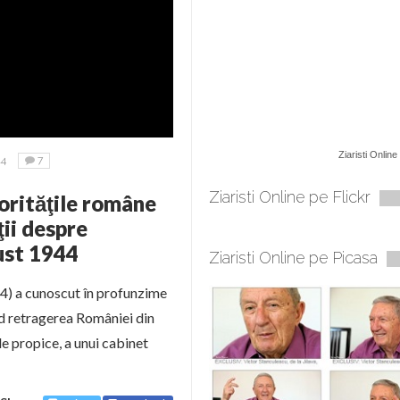
Ziaristi Online
14
7
Ziaristi Online pe Flickr
torităţile române
ţii despre
ust 1944
Ziaristi Online pe Picasa
4) a cunoscut în profunzime
nd retragerea României din
ale propice, a unui cabinet