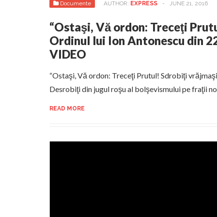
Documente
AUTHOR:
EXPRESS
-
JUNE 21, 2016
“Ostaşi, Vă ordon: Treceţi Prutu
Ordinul lui Ion Antonescu din 2
VIDEO
“Ostaşi, Vă ordon: Treceţi Prutul! Sdrobiţi vrăjmaşi
Desrobiţi din jugul roşu al bolşevismului pe fraţii noş
READ MORE