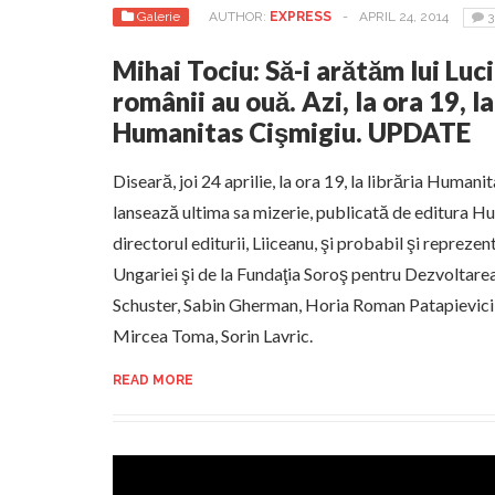
Galerie
AUTHOR:
EXPRESS
-
APRIL 24, 2014
3
Mihai Tociu: Să-i arătăm lui Luc
românii au ouă. Azi, la ora 19, la
Humanitas Cişmigiu. UPDATE
Diseară, joi 24 aprilie, la ora 19, la librăria Humani
lansează ultima sa mizerie, publicată de editura H
directorul editurii, Liiceanu, şi probabil şi reprez
Ungariei şi de la Fundaţia Soroş pentru Dezvoltarea 
Schuster, Sabin Gherman, Horia Roman Patapievici,
Mircea Toma, Sorin Lavric.
READ MORE