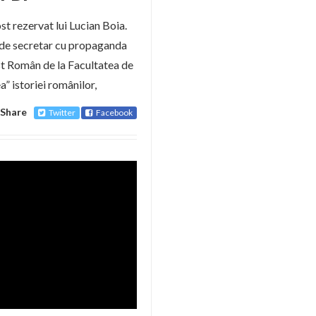
st rezervat lui Lucian Boia.
te de secretar cu propaganda
st Român de la Facultatea de
ea” istoriei românilor,
Share
Twitter
Facebook