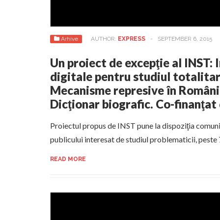
Arhive
AUTHOR:
EXPRESS
-
SEPTEMBER 6, 2015
Un proiect de excepţie al INST:
digitale pentru studiul totalita
Mecanisme represive în Român
Dicţionar biografic. Co-finanţa
Proiectul propus de INST pune la dispoziţia comunităţ
publicului interesat de studiul problematicii, pest
READ MORE