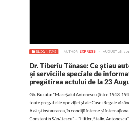
BLOG NEWS
AUTHOR:
EXPRESS
-
AUGUST 28, 20
Dr. Tiberiu Tănase: Ce ştiau au
şi serviciile speciale de informa
pregătirea actului de la 23 Aug
Gh. Buzatu: “Mareşalul Antonescu (între 1943-194
toate pregătirile opoziţiei şi ale Casei Regale vizâ
Axă şi instaurarea, în condiţii interne şi internaţion
Constantin Sănătescu”. – “Hitler, Stalin, Antonescu”