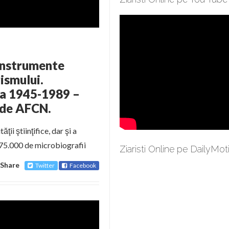
 Instrumente
rismului.
ia 1945-1989 –
t de AFCN.
ii ştiinţifice, dar şi a
e 75.000 de microbiografii
Ziaristi Online pe DailyMot
Share
Twitter
Facebook