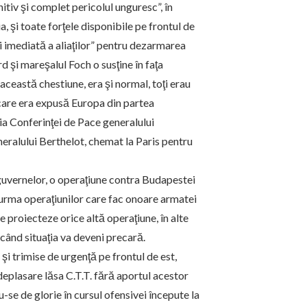
itiv şi complet pericolul unguresc”, în
a, şi toate forţele disponibile pe frontul de
i imediată a aliaţilor” pentru dezarmarea
 şi mareşalul Foch o susţine în faţa
această chestiune, era şi normal, toţi erau
 care era expusă Europa din partea
a Conferinţei de Pace generalului
eralului Berthelot, chemat la Paris pentru
i guvernelor, o operaţiune contra Budapestei
 urma operaţiunilor care fac onoare armatei
 proiecteze orice altă operaţiune, în alte
 când situaţia va deveni precară.
 şi trimise de urgenţă pe frontul de est,
eplasare lăsa C.T.T. fără aportul acestor
-se de glorie în cursul ofensivei începute la