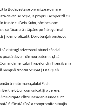
 că la Budapesta se organizase o mare
ta devenise roşie, la propriu, acoperită cu
 în frunte cu Bela Kuhn, zâmbea cam
ase se făcuseră stăpâne pe întregul mal
tă şi demoralizată. Dorobanţul român, cu
.
 să distrugi adversarul atunci când ai
nu poată deveni din nou puternic şi să
 Comandamentului Trupelor din Transilvania
 menţină frontul ocupat (Tisa) şi să
român trimite mareşalului Foch,
i Berthelot, un comunicat şi o cerere,
ă fie dirijate către Basarabia unde sunt
poată fi făcută fără a compromite situaţia