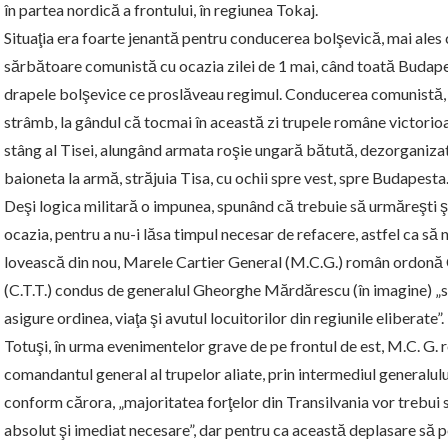
în partea nordică a frontului, în regiunea Tokaj.
Situaţia era foarte jenantă pentru conducerea bolşevică, mai ales
sărbătoare comunistă cu ocazia zilei de 1 mai, când toată Budapes
drapele bolşevice ce proslăveau regimul. Conducerea comunistă,
strâmb, la gândul că tocmai în această zi trupele române victorio
stâng al Tisei, alungând armata roşie ungară bătută, dezorganiza
baioneta la armă, străjuia Tisa, cu ochii spre vest, spre Budapesta
Deşi logica militară o impunea, spunând că trebuie să urmăreşti şi
ocazia, pentru a nu-i lăsa timpul necesar de refacere, astfel ca să 
lovească din nou, Marele Cartier General (M.C.G.) român ordonă
(C.T.T.) condus de generalul Gheorghe Mărdărescu (în imagine) „să
asigure ordinea, viaţa şi avutul locuitorilor din regiunile eliberate”.
Totuşi, în urma evenimentelor grave de pe frontul de est, M.C. G. 
comandantul general al trupelor aliate, prin intermediul generalulu
conform cărora, „majoritatea forţelor din Transilvania vor trebui s
absolut şi imediat necesare”, dar pentru ca această deplasare să 