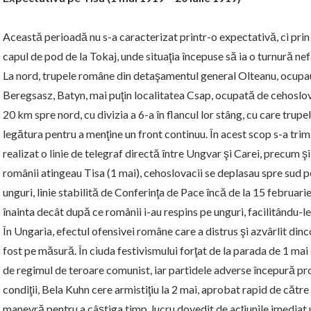
Această perioadă nu s-a caracterizat printr-o expectativă, ci prin l
capul de pod de la Tokaj, unde situaţia începuse să ia o turnură ne
La nord, trupele române din detaşamentul general Olteanu, ocupau 
Beregsasz, Batyn, mai puţin localitatea Csap, ocupată de cehoslovac
20 km spre nord, cu divizia a 6-a în flancul lor stâng, cu care trup
legătura pentru a menţine un front continuu. În acest scop s-a trimis
realizat o linie de telegraf directă între Ungvar şi Carei, precum ş
românii atingeau Tisa (1 mai), cehoslovacii se deplasau spre sud pe
unguri, linie stabilită de Conferinţa de Pace încă de la 15 februar
înainta decât după ce românii i-au respins pe unguri, facilitându-le
În Ungaria, efectul ofensivei române care a distrus şi azvârlit di
fost pe măsură. În ciuda festivismului forţat de la parada de 1 ma
de regimul de teroare comunist, iar partidele adverse începură p
condiţii, Bela Kuhn cere armistiţiu la 2 mai, aprobat rapid de către a
manevră pentru a câştiga timp, lucru dovedit de acţiunile imedia