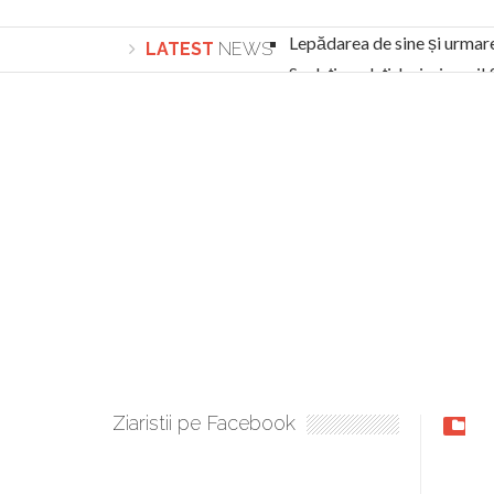
Lepădarea de sine și urmar
LATEST
NEWS
Sculați, sculați, boieri mari
Academia Române revine în cazul pericolele 
Academia Română: 5G poate cauza CANCER. Gu
La Mulți Ani, Eugen Mihăescu!
Pamfil Șeicaru omagiat la Mănăstirea ctitori
Nu vă fie frică! FOTO și VIDEO cu Corneliu Vl
Mariana Nicolesco: Evenimentele Darclée la
Schimbarea la Față: “Acesta e Fiul Meu Mult Iub
Turnătorul DIE Lucian Boia înjură din nou popo
României
Ziaristii pe Facebook
Ant