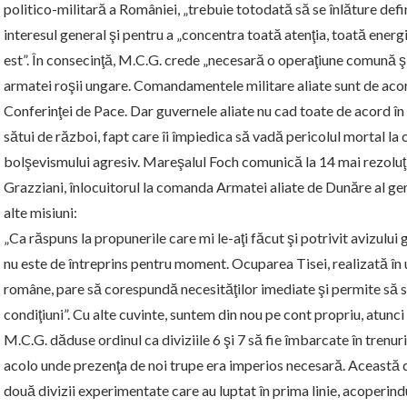
politico-militară a României, „trebuie totodată să se înlăture defin
interesul general şi pentru a „concentra toată atenţia, toată energi
est”. În consecinţă, M.C.G. crede „necesară o operaţiune comună ş
armatei roşii ungare. Comandamentele militare aliate sunt de acord
Conferinţei de Pace. Dar guvernele aliate nu cad toate de acord în 
sătui de război, fapt care îi împiedica să vadă pericolul mortal la
bolşevismului agresiv. Mareşalul Foch comunică la 14 mai rezoluţi
Grazziani, înlocuitorul la comanda Armatei aliate de Dunăre al gen
alte misiuni:
„Ca răspuns la propunerile care mi le-aţi făcut şi potrivit avizulu
nu este de întreprins pentru moment. Ocuparea Tisei, realizată în
române, pare să corespundă necesităţilor imediate şi permite să se
condiţiuni”. Cu alte cuvinte, suntem din nou pe cont propriu, atunci
M.C.G. dăduse ordinul ca diviziile 6 şi 7 să fie îmbarcate în trenuri
acolo unde prezenţa de noi trupe era imperios necesară. Această d
două divizii experimentate care au luptat în prima linie, acoperindu