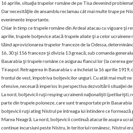
16 aprilie, situaţia trupelor române de pe Tisa devenind problemat
Dar necesităţile de ansamblu reclamau cât mai multe trupe pe Nis
evenimente importante.
Chiar în timp ce trupele române din Ardeal atacau cu vigoare şi re
aprilie, trupele bolşevice atacă trupele aliate şi a celor ucrainene naţ
tăind aprovizionarea trupelor franceze de la Odessa, determinând 
16, 30 şi 156 franceze şi divizia 13 greacă, sub comanda generalul
Basarabia şi trupele române ce asigurau flancul lor (la cererea gen
Tiraspol. Retragerea în Basarabia s-a încheiat la 16 aprilie 1919,
frontul de vest, împotriva bolşevicilor unguri. Cu atât mai mult n
ofensive, necesară imperios în perspectiva dezvoltării situaţiei d
La nord, bolşevicii ruşi resping ucrainenii naţionalişti (petliurişti,
parte din trupele poloneze, care sunt transportate prin Basarabia spre
bolşevicii ruşi ating Nistrul pe întreaga lui întindere ce formează 
Marea Neagră. La nord, bolşevicii continuă atacurile asupra ucrain
continue incursiuni peste Nistru, în teritoriul românesc. Nistrul 