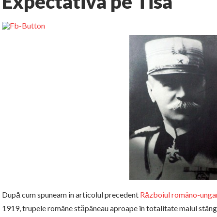
Expectativa pe Tisa
După cum spuneam în articolul precedent
Războiul româno-ungar 
1919, trupele române stăpâneau aproape în totalitate malul stâng 