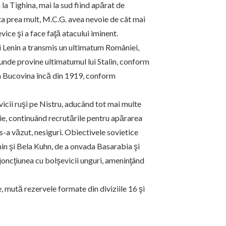
n la Tighina, mai la sud fiind apărat de
sta prea mult, M.C.G. avea nevoie de cât mai
ice şi a face faţă atacului iminent.
ci Lenin a transmis un ultimatum României,
unde provine ultimatumul lui Stalin, conform
la Bucovina încă din 1919, conform
icii ruşi pe Nistru, aducând tot mai multe
terie, continuând recrutările pentru apărarea
s-a văzut, nesiguri. Obiectivele sovietice
nin şi Bela Kuhn, de a onvada Basarabia şi
e joncţiunea cu bolşevicii unguri, ameninţând
rie, mută rezervele formate din diviziile 16 şi