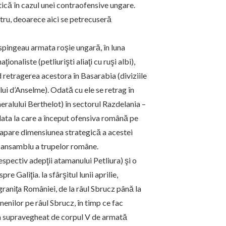
ică în cazul unei contraofensive ungare.
tru, deoarece aici se petrecuseră
spingeau armata roşie ungară, în luna
ionaliste (petliurişti aliaţi cu ruşi albi),
retragerea acestora în Basarabia (diviziile
ui d’Anselme). Odată cu ele se retrag în
eralului Berthelot) în sectorul Razdelania –
 data la care a început ofensiva română pe
e apare dimensiunea strategică a acestei
e ansamblu a trupelor române.
 respectiv adepţii atamanului Petliura) şi o
 Galiţia. la sfârşitul lunii aprilie,
graniţa României, de la râul Sbrucz până la
enilor pe râul Sbrucz, în timp ce fac
era supravegheat de corpul V de armată