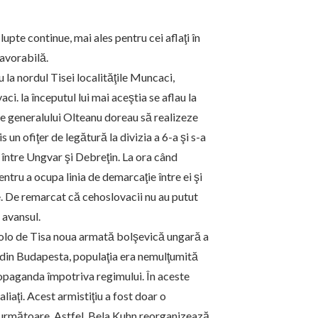
upte continue, mai ales pentru cei aflaţi în
favorabilă.
la nordul Tisei localităţile Muncaci,
i. la începutul lui mai aceştia se aflau la
ele generalului Olteanu doreau să realizeze
 un ofiţer de legătură la divizia a 6-a şi s-a
i între Ungvar şi Debreţin. La ora când
ntru a ocupa linia de demarcaţie între ei şi
ie. De remarcat că cehoslovacii nu au putut
 avansul.
ncolo de Tisa noua armată bolşevică ungară a
i din Budapesta, populaţia era nemulţumită
ropaganda împotriva regimului. În aceste
liaţi. Acest armistiţiu a fost doar o
t următoare. Astfel, Bela Kuhn reorganizează