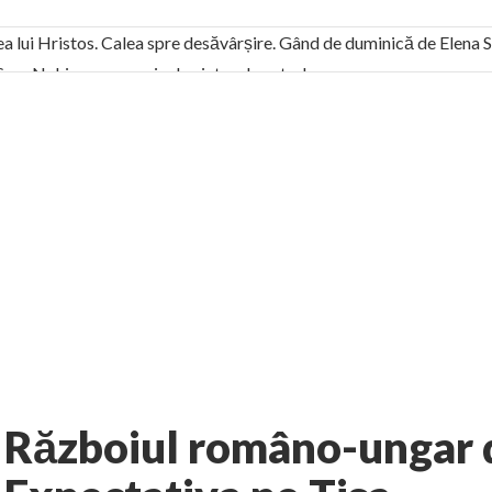
ea lui Hristos. Calea spre desăvârșire. Gând de duminică de Elena
! Sara Nukina are nevoie de ajutorul nostru!
generate de tehnologia 5G și cere Dezbatere Națională
vernul, dat în judecată pentru HG 5G. Antenele de telefonie mo
tă chiar de către el: Sfânta Ana – Orșova
ad și Cavalerii noilor apocalipse. “O societate înfricoșată e mult
 Televiziunea Naţională – o mare sărbătoare. VIDEO
it – pe El să-l ascultați!” În inimi “să-nflorească, ca rod de har, H
rul român: “românii sunt slavi, nu latini”. Fostul agent ceaușist d
No comments
i-Romania
Arhive
AUTHOR:
CRISTIANNEGREA
-
MARCH 12, 2011
Războiul româno-ungar de