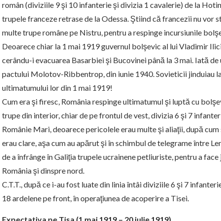
român (diviziile 9 şi 10 infanterie şi divizia 1 cavalerie) de la Hoti
trupele franceze retrase de la Odessa. Ştiind că francezii nu vor 
multe trupe române pe Nistru, pentru a respinge incursiunile bolşev
Deoarece chiar la 1 mai 1919 guvernul bolşevic al lui Vladimir Ili
cerându-i evacuarea Basarbiei şi Bucovinei până la 3 mai. Iată de 
pactului Molotov-Ribbentrop, din iunie 1940. Sovieticii jinduiau 
ultimatumului lor din 1 mai 1919!
Cum era şi firesc, România respinge ultimatumul şi luptă cu bolşev
trupe din interior, chiar de pe frontul de vest, divizia 6 şi 7 infan
Românie Mari, deoarece pericolele erau multe şi aliaţii, după cum 
erau clare, aşa cum au apărut şi în schimbul de telegrame între Le
de a înfrânge în Galiţia trupele ucrainene petliuriste, pentru a fac
România şi dinspre nord.
C.T.T., după ce i-au fost luate din linia întâi diviziile 6 şi 7 infante
18 ardelene pe front, în operaţiunea de acoperire a Tisei.
Expectativa pe Tisa (1 mai 1919 – 20 iulie 1919)