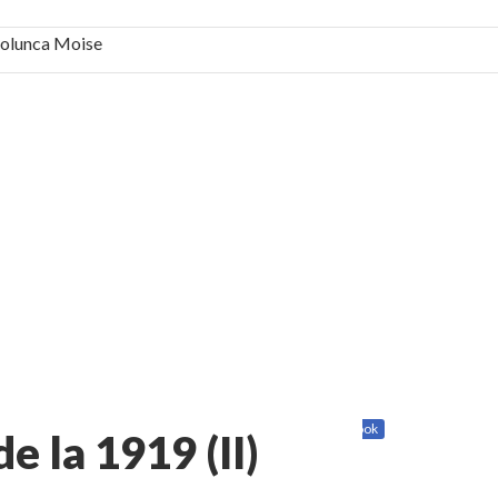
 Solunca Moise
bilă, periculoase pentru sănătate
 mai ușor de stăpânit”
ristos!”
e la Humanitas militează pentru federalizarea
Share
Twitter
Facebook
 la 1919 (II)