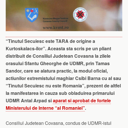
“Tinutul Secuiesc este TARA de origine a
Kurtoskalacs-ilor”. Aceasta sta scris pe un pliant
distribuit de Consiliul Judetean Covasna la zilele
orasului Sfantu Gheorghe de UDMR, prin Tamas
Sandor, care se alatura practic, la modul oficial,
actiunilor extremistului maghiar Csibi Barna cu al sau
“Tinutul Secuiesc nu este Romania”, prezent de altfel
la manifestarea in cauza sub obladuirea primarului
UDMR Antal Arpad si
aparat si aprobat de fortele
Ministerului de Interne “al Romaniei”
.
Consiliul Judetean Covasna, condus de UDMR-istul