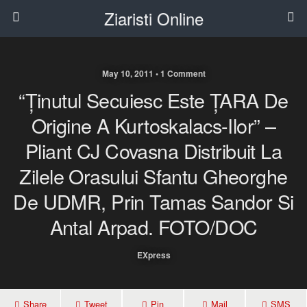
Ziaristi Online
May 10, 2011 • 1 Comment
“Ținutul Secuiesc Este ȚARA De
Origine A Kurtoskalacs-Ilor” –
Pliant CJ Covasna Distribuit La
Zilele Orasului Sfantu Gheorghe
De UDMR, Prin Tamas Sandor Si
Antal Arpad. FOTO/DOC
EXpress
Share
Tweet
Pin
Mail
SMS