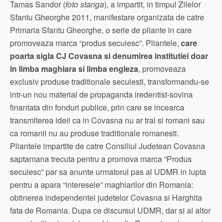
Tamas Sandor (
foto stanga
), a impartit, in timpul Zilelor
Sfantu Gheorghe 2011, manifestare organizata de catre
Primaria Sfantu Gheorghe, o serie de pliante in care
promoveaza marca “produs secuiesc”. Pliantele,
care
poarta sigla CJ Covasna si denumirea institutiei doar
in limba maghiara si limba engleza
, promoveaza
exclusiv produse traditionale secuiesti, transformandu-se
intr-un nou material de propaganda iredentist-sovina
finantata din fonduri publice, prin care se incearca
transmiterea ideii ca in Covasna nu ar trai si romani sau
ca romanii nu au produse traditionale romanesti.
Pliantele impartite de catre Consiliul Judetean Covasna
saptamana trecuta pentru a promova marca “Produs
secuiesc” par sa anunte urmatorul pas al UDMR in lupta
pentru a apara “interesele” maghiarilor din Romania:
obtinerea independentei judetelor Covasna si Harghita
fata de Romania. Dupa ce discursul UDMR, dar si al altor