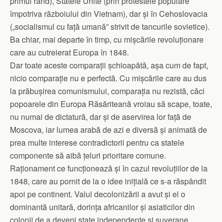
primul rând), Statele Unite (prin protestele populare
împotriva războiului din Vietnam), dar și în Cehoslovacia
(„socialismul cu față umană” strivit de tancurile sovietice).
Ba chiar, mai departe în timp, cu mișcările revoluționare
care au cutreierat Europa în 1848.
Dar toate aceste comparații șchioapătă, așa cum de fapt,
nicio comparație nu e perfectă. Cu mișcările care au dus
la prăbușirea comunismului, comparația nu rezistă, căci
popoarele din Europa Răsăriteană vroiau să scape, toate,
nu numai de dictatură, dar și de aservirea lor față de
Moscova, iar lumea arabă de azi e diversă și animată de
prea multe interese contradictorii pentru ca statele
componente să aibă țeluri prioritare comune.
Raționament ce funcțio­nează și în cazul revoluțiilor de la
1848, care au pornit de la o idee inițială ce s-a răspândit
apoi pe continent. Valul decolonizării a avut și el o
dominantă unitară, dorința africanilor și asiaticilor din
colonii de a deveni state independente și suverane.