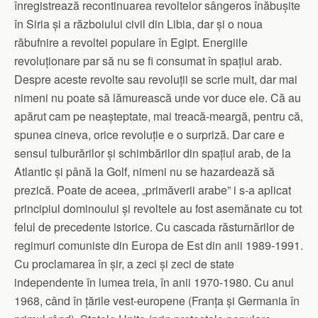
înregistrează recontinuarea revoltelor sângeros înăbușite
în Siria și a războiului civil din Libia, dar și o noua
răbufnire a revoltei populare în Egipt. Energiile
revoluționare par să nu se fi consumat în spațiul arab.
Despre aceste revolte sau revoluții se scrie mult, dar mai
nimeni nu poate să lămurească unde vor duce ele. Că au
apărut cam pe neașteptate, mai treacă-meargă, pentru că,
spunea cineva, orice revoluție e o surpriză. Dar care e
sensul tulburărilor și schimbărilor din spațiul arab, de la
Atlantic și până la Golf, nimeni nu se hazardează să
prezică. Poate de aceea, „primăverii arabe” i s-a aplicat
principiul domi­noului și revoltele au fost asemănate cu tot
felul de precedente istorice. Cu cascada răsturnărilor de
regimuri comuniste din Europa de Est din anii 1989-1991.
Cu proclamarea în șir, a zeci și zeci de state
independente în lumea treia, în anii 1970-1980. Cu anul
1968, când în țările vest-europene (Franța și Germania în