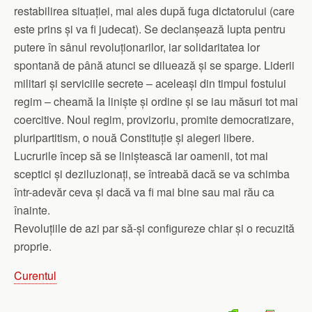
restabilirea situației, mai ales după fuga dictatorului (care
este prins și va fi judecat). Se declan­șează lupta pentru
putere în sânul revoluționarilor, iar solidaritatea lor
spontană de până atunci se diluează și se sparge. Liderii
militari și serviciile secrete – aceleași din timpul fostului
regim – cheamă la liniște și ordine și se iau măsuri tot mai
coercitive. Noul regim, provizoriu, promite democratizare,
pluripartitism, o nouă Constituție și alegeri libere.
Lucrurile încep să se liniștească iar oamenii, tot mai
sceptici și deziluzionați, se întreabă dacă se va schimba
într-adevăr ceva și dacă va fi mai bine sau mai rău ca
înainte.
Revoluțiile de azi par să-și configureze chiar și o recuzită
proprie.
Curentul