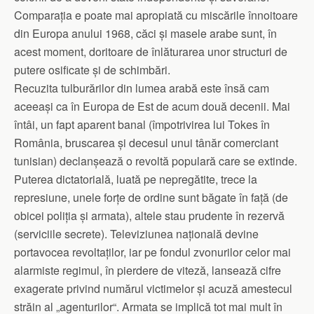
Comparația e poate mai apropiată cu miscările înnoitoare
din Europa anului 1968, căci și masele arabe sunt, în
acest moment, doritoare de înlăturarea unor structuri de
putere osificate și de schimbări.
Recuzita tulburărilor din lumea arabă este însă cam
aceeași ca în Europa de Est de acum două decenii. Mai
întâi, un fapt aparent banal (împo­trivirea lui Tokes în
România, bruscarea și decesul unui tânăr comerciant
tunisian) declanșează o revoltă populară care se extinde.
Puterea dictatorială, luată pe nepregătite, trece la
represiune, unele forțe de ordine sunt băgate în față (de
obicei poliția și armata), altele stau prudente în rezervă
(serviciile secrete). Televiziunea națională devine
portavocea revoltaților, iar pe fondul zvonurilor celor mai
alarmiste regimul, în pierdere de viteză, lansează cifre
exagerate privind numărul victimelor și acuză amestecul
străin al „agenturilor“. Armata se implică tot mai mult în