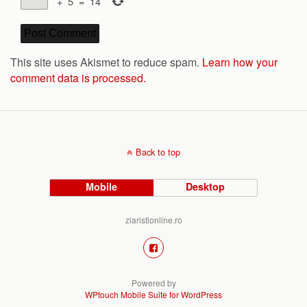
+
5
=
14
This site uses Akismet to reduce spam.
Learn how your
comment data is processed.
Back to top
Mobile
Desktop
ziaristionline.ro
Powered by
WPtouch Mobile Suite for WordPress