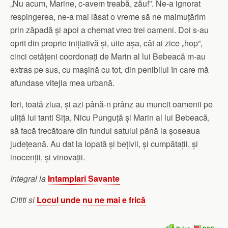
„Nu acum, Marine, c-avem treabă, zău!”. Ne-a ignorat
respingerea, ne-a mai lăsat o vreme să ne maimuțărim
prin zăpadă și apoi a chemat vreo trei oameni. Doi s-au
oprit din proprie inițiativă și, uite așa, cât ai zice „hop”,
cinci cetățeni coordonați de Marin al lui Bebeacă m-au
extras pe sus, cu mașină cu tot, din penibilul în care mă
afundase vitejia mea urbană.
Ieri, toată ziua, și azi până-n prânz au muncit oamenii pe
uliță lui tanti Sița, Nicu Punguță și Marin al lui Bebeacă,
să facă trecătoare din fundul satului până la șoseaua
județeană. Au dat la lopată și bețivii, și cumpătații, și
inocenții, și vinovații.
Integral la
Intamplari Savante
Cititi si
Locul unde nu ne mai e frică