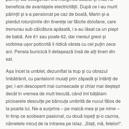
beneficia de avantajele electricității. După ce i-au murit
părinții și s-a pensionat pe caz de boală, Marin și-a
pierdut rotunjimile din tinerețe iar fălcile dolofane, care
tremurau sub călcătura apăsată, i s-au lăsat ca un piept
de babă. Are 61 sau poate 62, dar mersul greoi și
vorbirea ușor poticnită îi ridică vârsta cu cel puțin zece
ani. Pensia bunicică îl detașează însă de alți tineri din
sat.
Așa încet la umblet, dezumflat la trup și cu obrazul
îmbătrânit, cu pantalonii muiați prin zăpadă și întăriți de
ger, l-am descoperit mai cumsecade și chiar mai deștept
decât în vremea de mult trecută, când îmi bâțâiam
picioarele desculțe pe băncuța umbrită de nucul fălos de
la poarta lui. Ne-a surprins – pe maică-mea și pe mine –
în timp ce scobeam pasional, cu două lopeți și-o cazma,
nămetele micuț de la intrarea pe islaz. „Stați, mă, fetelor!”.