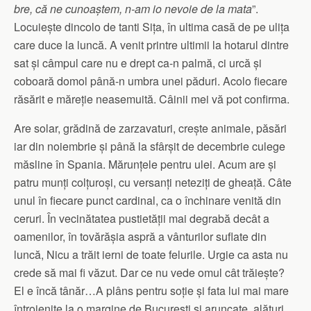
bre, că ne cunoaștem, n-am io nevoie de la mata
”.
Locuiește dincolo de tanti Sița, în ultima casă de pe ulița
care duce la luncă. A venit printre ultimii la hotarul dintre
sat și câmpul care nu e drept ca-n palmă, ci urcă și
coboară domol până-n umbra unei păduri. Acolo fiecare
răsărit e măreție neasemuită. Câinii mei vă pot confirma.
Are solar, grădină de zarzavaturi, crește animale, păsări
iar din noiembrie și până la sfârșit de decembrie culege
măsline în Spania. Mărunțele pentru ulei. Acum are și
patru munți colțuroși, cu versanți neteziți de gheață. Câte
unul în fiecare punct cardinal, ca o închinare venită din
ceruri. În vecinătatea pustietății mai degrabă decât a
oamenilor, în tovărășia aspră a vânturilor suflate din
luncă, Nicu a trăit ierni de toate felurile. Urgie ca asta nu
crede să mai fi văzut. Dar ce nu vede omul cât trăiește?
El e încă tânăr…A plâns pentru soție și fata lui mai mare
întroienite la o margine de București și aruncate, alături