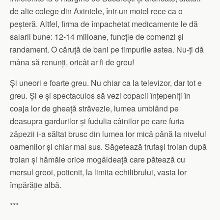
de alte colege din Axintele, într-un motel rece ca o
peșteră. Altfel, firma de împachetat medicamente le dă
salarii bune: 12-14 milioane, funcție de comenzi și
randament. O căruță de bani pe timpurile astea. Nu-ți dă
mâna să renunți, oricât ar fi de greu!
Și uneori e foarte greu. Nu chiar ca la televizor, dar tot e
greu. Și e și spectaculos să vezi copacii înțepeniți în
coaja lor de gheață străvezie, lumea umblând pe
deasupra gardurilor și fudulia câinilor pe care furia
zăpezii i-a săltat brusc din lumea lor mică până la nivelul
oamenilor și chiar mai sus. Săgetează trufași troian după
troian și hămăie orice mogâldeață care pătează cu
mersul greoi, poticnit, la limita echilibrului, vasta lor
împărăție albă.
***