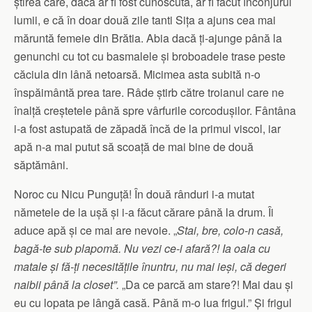
știrea care, dacă ar fi fost cunoscută, ar fi făcut înconjurul
lumii, e că în doar două zile tanti Sița a ajuns cea mai
măruntă femeie din Brătia. Abia dacă ți-ajunge până la
genunchi cu tot cu basmalele și broboadele trase peste
căciula din lână netoarsă. Micimea asta subită n-o
înspăimântă prea tare. Râde știrb către troianul care ne
înalță creștetele până spre vârfurile corcodușilor. Fântâna
i-a fost astupată de zăpadă încă de la primul viscol, iar
apă n-a mai putut să scoață de mai bine de două
săptămâni.
Noroc cu Nicu Punguță! În două rânduri i-a mutat
nămetele de la ușă și i-a făcut cărare până la drum. Îi
aduce apă și ce mai are nevoie. „
Stai, bre, colo-n casă,
bagă-te sub plapomă. Nu vezi ce-i afară?! Ia oala cu
matale și fă-ți necesitățile înuntru, nu mai ieși, că degeri
naibii până la closet”.
„Da ce parcă am stare?! Mai dau și
eu cu lopata pe lângă casă. Până m-o lua frigul.” Și frigul