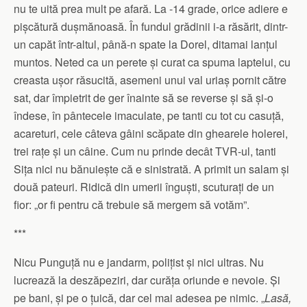
nu te uită prea mult pe afară. La -14 grade, orice adiere e
pișcătură dușmănoasă. În fundul grădinii i-a răsărit, dintr-
un capăt într-altul, până-n spate la Dorel, ditamai lanțul
muntos. Neted ca un perete și curat ca spuma laptelui, cu
creasta ușor răsucită, asemeni unui val uriaș pornit către
sat, dar împietrit de ger înainte să se reverse și să și-o
îndese, în pântecele imaculate, pe tanti cu tot cu casuță,
acareturi, cele câteva gâini scăpate din ghearele holerei,
trei rațe și un câine. Cum nu prinde decât TVR-ul, tanti
Sița nici nu bănuiește că e sinistrată. A primit un salam și
două pateuri. Ridică din umerii înguști, scuturați de un
fior: „or fi pentru că trebuie să mergem să votăm”.
***
Nicu Punguță nu e jandarm, polițist și nici ultras. Nu
lucrează la deszăpeziri, dar curăța oriunde e nevoie. Și
pe bani, și pe o țuică, dar cel mai adesea pe nimic. „
Lasă,