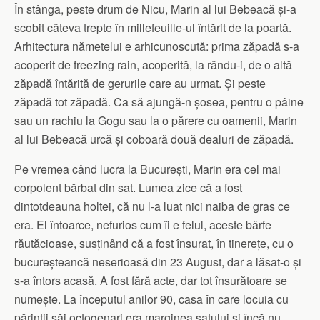
În stânga, peste drum de Nicu, Marin al lui Bebeacă și-a
scobit câteva trepte în millefeuille-ul întărit de la poartă.
Arhitectura nămetelui e arhicunoscută: prima zăpadă s-a
acoperit de freezing rain, acoperită, la rându-i, de o altă
zăpadă întărită de gerurile care au urmat. Și peste
zăpadă tot zăpadă. Ca să ajungă-n șosea, pentru o pâine
sau un rachiu la Gogu sau la o părere cu oamenii, Marin
al lui Bebeacă urcă și coboară două dealuri de zăpadă.
Pe vremea când lucra la București, Marin era cel mai
corpolent bărbat din sat. Lumea zice că a fost
dintotdeauna holtei, că nu l-a luat nici naiba de gras ce
era. El întoarce, nefurios cum îi e felul, aceste bârfe
răutăcioase, susținând că a fost însurat, în tinerețe, cu o
bucureșteancă neserioasă din 23 August, dar a lăsat-o și
s-a întors acasă. A fost fără acte, dar tot însurătoare se
numește. La începutul anilor 90, casa în care locuia cu
părinții săi octogenari era marginea satului și încă nu