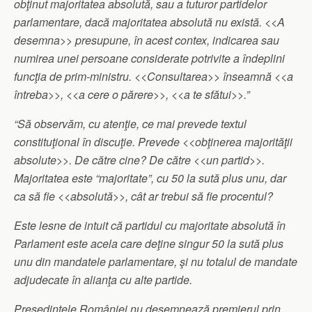
obţinut majoritatea absolută, sau a tuturor partidelor
parlamentare, dacă majoritatea absolută nu există. <<A
desemna>> presupune, în acest contex, indicarea sau
numirea unei persoane considerate potrivite a îndeplini
funcţia de prim-ministru. <<Consultarea>> înseamnă <<a
întreba>>, <<a cere o părere>>, <<a te sfătui>>.”
“Să observăm, cu atenţie, ce mai prevede textul
constituţional în discuţie. Prevede <<obţinerea majorităţii
absolute>>. De către cine? De către <<un partid>>.
Majoritatea este “majoritate”, cu 50 la sută plus unu, dar
ca să fie <<absolută>>, cât ar trebui să fie procentul?
Este lesne de intuit că partidul cu majoritate absolută în
Parlament este acela care deţine singur 50 la sută plus
unu din mandatele parlamentare, şi nu totalul de mandate
adjudecate în alianţa cu alte partide.
Preşedintele României nu desemnează premierul prin