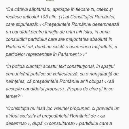
“De câteva săptămâni, aproape în fiecare zi, citesc şi
recitesc articolul 103 alin. (1) al Constituţiei României,
care stipulează: <<Preşedintele României desemnează
un candidat pentru funcţia de prim ministru, în urma
consultării partidului care are
majoritatea absolută în
Parlament ori, dacă nu există o asemenea majoritate, a
partidelor reprezentate în Parlament.>>”
“În pofida clarităţii acestui text constituţional, în spaţiul
comunicării publice se vehiculează, cu o nonşalanţă de
neînţeles, că preşedintele României ar fi obligat <<să
accepte candidatul propus>>. Propus de cine şi în ce
temei?”
“Constituţia nu lasă loc vreunei propuneri, ci prevede un
atribut exclusiv al preşedintelui României de <<a
desemna>>, după <<consultarea>> partidului care a