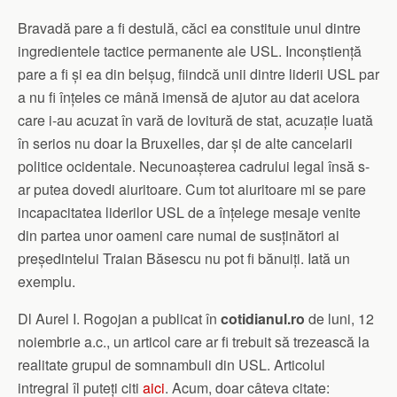
Bravadă pare a fi destulă, căci ea constituie unul dintre
ingredientele tactice permanente ale USL. Inconștiență
pare a fi și ea din belșug, fiindcă unii dintre liderii USL par
a nu fi înțeles ce mână imensă de ajutor au dat acelora
care i-au acuzat în vară de lovitură de stat, acuzație luată
în serios nu doar la Bruxelles, dar și de alte cancelarii
politice ocidentale. Necunoașterea cadrului legal însă s-
ar putea dovedi aiuritoare. Cum tot aiuritoare mi se pare
incapacitatea liderilor USL de a înțelege mesaje venite
din partea unor oameni care numai de susținători ai
președintelui Traian Băsescu nu pot fi bănuiți. Iată un
exemplu.
Dl Aurel I. Rogojan a publicat în
cotidianul.ro
de luni, 12
noiembrie a.c., un articol care ar fi trebuit să trezească la
realitate grupul de somnambuli din USL. Articolul
intregral îl puteți citi
aici
. Acum, doar câteva citate: