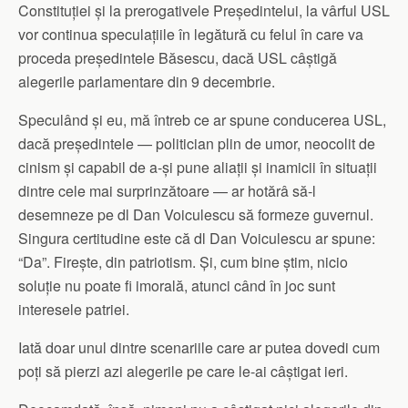
Constituției și la prerogativele Președintelui, la vârful USL
vor continua speculațiile în legătură cu felul în care va
proceda președintele Băsescu, dacă USL câștigă
alegerile parlamentare din 9 decembrie.
Speculând și eu, mă întreb ce ar spune conducerea USL,
dacă președintele — politician plin de umor, neocolit de
cinism și capabil de a-și pune aliații și inamicii în situații
dintre cele mai surprinzătoare — ar hotărâ să-l
desemneze pe dl Dan Voiculescu să formeze guvernul.
Singura certitudine este că dl Dan Voiculescu ar spune:
“Da”. Firește, din patriotism. Și, cum bine știm, nicio
soluție nu poate fi imorală, atunci când în joc sunt
interesele patriei.
Iată doar unul dintre scenariile care ar putea dovedi cum
poți să pierzi azi alegerile pe care le-ai câștigat ieri.