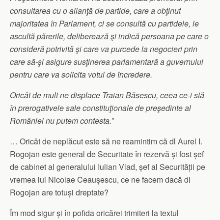
consultarea cu o alianţă de partide, care a obţinut
majoritatea în Parlament, ci se consultă cu partidele, le
ascultă părerile, deliberează şi indică persoana pe care o
consideră potrivită şi care va purcede la negocieri prin
care să-şi asigure susţinerea parlamentară a guvernului
pentru care va solicita votul de încredere.
Oricât de mult ne displace Traian Băsescu, ceea ce-i stă
în prerogativele sale constituţionale de preşedinte al
României nu putem contesta.”
… Oricât de neplăcut este să ne reamintim că dl Aurel I.
Rogojan este general de Securitate în rezervă și fost șef
de cabinet al generalului Iulian Vlad, șef al Securității pe
vremea lui Nicolae Ceaușescu, ce ne facem dacă dl
Rogojan are totuși dreptate?
Îm mod sigur și în pofida oricărei trimiteri la textul