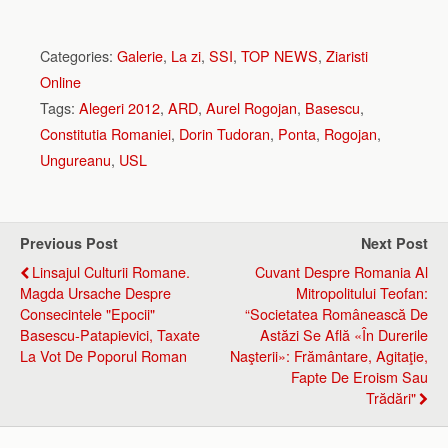
Categories:
Galerie
,
La zi
,
SSI
,
TOP NEWS
,
Ziaristi
Online
Tags:
Alegeri 2012
,
ARD
,
Aurel Rogojan
,
Basescu
,
Constitutia Romaniei
,
Dorin Tudoran
,
Ponta
,
Rogojan
,
Ungureanu
,
USL
Previous Post
Next Post
Linsajul Culturii Romane.
Cuvant Despre Romania Al
Magda Ursache Despre
Mitropolitului Teofan:
Consecintele "Epocii"
“Societatea Românească De
Basescu-Patapievici, Taxate
Astăzi Se Află «în Durerile
La Vot De Poporul Roman
Naşterii»: Frământare, Agitaţie,
Fapte De Eroism Sau
Trădări"