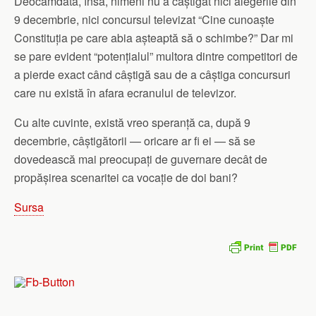
Deocamdată, însă, nimeni nu a câștigat nici alegerile din
9 decembrie, nici concursul televizat “Cine cunoaște
Constituția pe care abia așteaptă să o schimbe?” Dar mi
se pare evident “potențialul” multora dintre competitori de
a pierde exact când câștigă sau de a câștiga concursuri
care nu există în afara ecranului de televizor.
Cu alte cuvinte, există vreo speranță ca, după 9
decembrie, câștigătorii — oricare ar fi ei — să se
dovedească mai preocupați de guvernare decât de
propășirea scenaritei ca vocație de doi bani?
Sursa