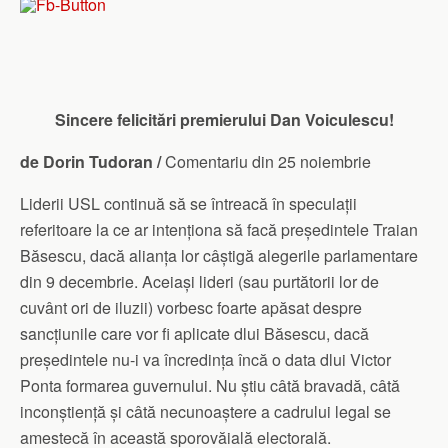
Sincere felicitări premierului Dan Voiculescu!
de Dorin Tudoran /
Comentariu din 25 noiembrie
Liderii USL continuă să se întreacă în speculații
referitoare la ce ar intenționa să facă președintele Traian
Băsescu, dacă alianța lor câștigă alegerile parlamentare
din 9 decembrie. Aceiași lideri (sau purtătorii lor de
cuvânt ori de iluzii) vorbesc foarte apăsat despre
sancțiunile care vor fi aplicate dlui Băsescu, dacă
președintele nu-i va încredința încă o data dlui Victor
Ponta formarea guvernului. Nu știu câtă bravadă, câtă
inconștiență și câtă necunoaștere a cadrului legal se
amestecă în această sporovăială electorală.