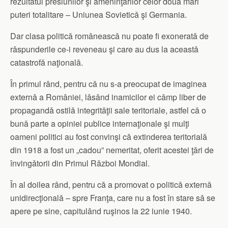
rezultatul presiunilor şi ameninţǎrilor celor douǎ mari
puteri totalitare – Uniunea Sovieticǎ şi Germania.
Dar clasa politicǎ româneascǎ nu poate fi exoneratǎ de
rǎspunderile ce-i reveneau şi care au dus la aceastǎ
catastrofǎ naţionalǎ.
În primul rând, pentru cǎ nu s-a preocupat de imaginea
externǎ a României, lǎsând inamicilor ei câmp liber de
propagandǎ ostilǎ integritǎţii sale teritoriale, astfel cǎ o
bunǎ parte a opiniei publice internaţionale şi mulţi
oameni politici au fost convinşi cǎ extinderea teritorialǎ
din 1918 a fost un „cadou” nemeritat, oferit acestei ţǎri de
învingǎtorii din Primul Rǎzboi Mondial.
În al doilea rând, pentru cǎ a promovat o politicǎ externǎ
unidirecţionalǎ – spre Franţa, care nu a fost în stare sǎ se
apere pe sine, capitulând ruşinos la 22 iunie 1940.