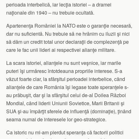
perioada interbelicǎ, iar lecţia istoriei – a dramei
naţionale din 1940 – nu trebuie ocultatǎ.
Apartenenţa României la NATO este o garanţie necesarǎ,
dar nu suficientǎ. Nu trebuie sǎ ne hrǎnim cu iluzii şi nici
sǎ dǎm un credit total unor declaraţii de complezenţǎ pe
care le fac unii lideri ai respectivei alianţe militare.
La scara istoriei, alianţele nu sunt veşnice, iar marile
puteri îşi urmǎresc întotdeauna propriile interese. S-a
vǎzut foarte clar, la sfârşitul perioadei interbelice, când
alianţele de care România îşi legase toate speranţele s-
au prǎbuşit, dar şi la sfârşitul celui de-al Doilea Rǎzboi
Mondial, când liderii Uniunii Sovietice, Marii Britanii şi
SUA şi-au împǎrţit sferele de influenţǎ (dominaţie), ţinând
seama numai de interesele lor geo-strategice.
Ca istoric nu mi-am pierdut speranţa cǎ factorii politici