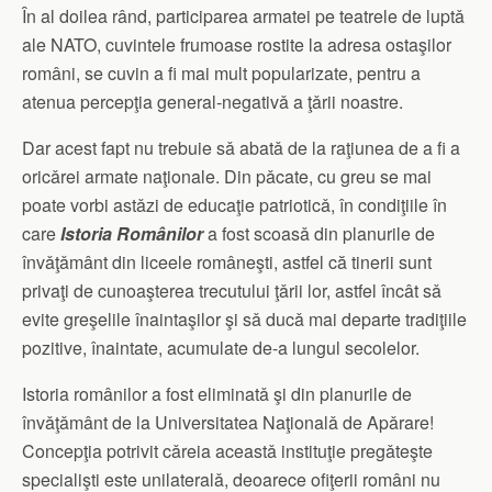
În al doilea rând, participarea armatei pe teatrele de luptǎ
ale NATO, cuvintele frumoase rostite la adresa ostaşilor
români, se cuvin a fi mai mult popularizate, pentru a
atenua percepţia general-negativǎ a ţǎrii noastre.
Dar acest fapt nu trebuie sǎ abatǎ de la raţiunea de a fi a
oricǎrei armate naţionale. Din pǎcate, cu greu se mai
poate vorbi astǎzi de educaţie patrioticǎ, în condiţiile în
care
Istoria Românilor
a fost scoasǎ din planurile de
învǎţǎmânt din liceele româneşti, astfel că tinerii sunt
privaţi de cunoaşterea trecutului ţǎrii lor, astfel încât sǎ
evite greşelile înaintaşilor şi sǎ ducǎ mai departe tradiţiile
pozitive, înaintate, acumulate de-a lungul secolelor.
Istoria românilor a fost eliminatǎ şi din planurile de
învǎţǎmânt de la Universitatea Naţionalǎ de Apǎrare!
Concepţia potrivit cǎreia aceastǎ instituţie pregǎteşte
specialişti este unilateralǎ, deoarece ofiţerii români nu