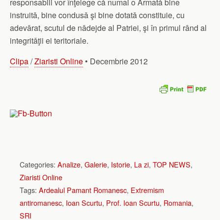
responsabili vor înţelege cǎ numai o Armatǎ bine
instruitǎ, bine condusǎ şi bine dotatǎ constituie, cu
adevǎrat, scutul de nǎdejde al Patriei, şi în primul rând al
integritǎţii ei teritoriale.
Clipa
/
Ziaristi Online
• Decembrie 2012
Categories:
Analize
,
Galerie
,
Istorie
,
La zi
,
TOP NEWS
,
Ziaristi Online
Tags:
Ardealul Pamant Romanesc
,
Extremism
antiromanesc
,
Ioan Scurtu
,
Prof. Ioan Scurtu
,
Romania
,
SRI