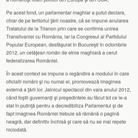
Pe acest fond, un parlamentar maghiar a putut declara,
chiar de pe teritoriul ţǎrii noastre, cǎ se impune anularea
Tratatului de la Trianon prin care se confirma unirea
Transilvaniei cu România, iar la Congresul al Partidului
Popular European, desfǎşurat în Bucureşti în octombrie
2012, un cetǎţean român de etnie maghiarǎ a cerut
federalizarea României.
În acest context se impune o regândire a modului în care
oficialii români şi nu numai ei, promoveazǎ imaginea
externǎ a ţǎrii lor. Jalnicul spectacol din vara anului 2012,
când foştii guvernanţi şi preşedintele au fǎcut tot ce le-a
stat în putinţǎ pentru a decredibiliza Parlamentul şi de
fapt imaginea României trebuie sǎ rǎmânǎ o paginǎ
neagrǎ, dar definitiv închisǎ şi care sǎ nu se mai repete
niciodatǎ.