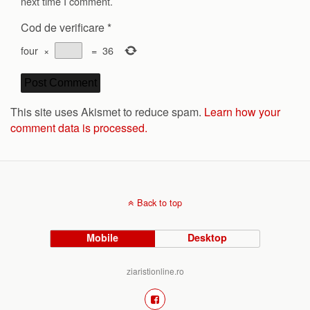
next time I comment.
Cod de verificare
*
four
×
=
36
This site uses Akismet to reduce spam.
Learn how your
comment data is processed.
Back to top
Mobile
Desktop
ziaristionline.ro