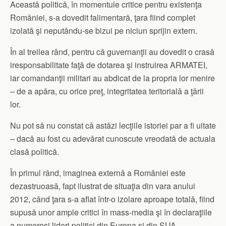
Aceastǎ politicǎ, în momentule critice pentru existenţa
României, s-a dovedit falimentarǎ, ţara fiind complet
izolatǎ şi neputându-se bizui pe niciun sprijin extern.
În al treilea rând, pentru cǎ guvernanţii au dovedit o crasǎ
iresponsabilitate faţǎ de dotarea şi instruirea ARMATEI,
iar comandanţii militari au abdicat de la propria lor menire
– de a apǎra, cu orice preţ, integritatea teritorialǎ a ţǎrii
lor.
Nu pot sǎ nu constat cǎ astǎzi lecţiile istoriei par a fi uitate
– dacǎ au fost cu adevǎrat cunoscute vreodatǎ de actuala
clasǎ politicǎ.
În primul rând, imaginea externǎ a României este
dezastruoasǎ, fapt ilustrat de situaţia din vara anului
2012, când ţara s-a aflat într-o izolare aproape totalǎ, fiind
supusǎ unor ample critici în mass-media şi în declaraţiile
a numeroşi lideri politici din Europa şi din SUA.