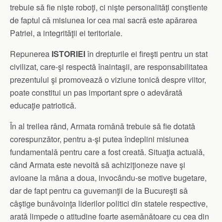
trebuie sǎ fie nişte roboţi, ci nişte personalitǎţi conştiente
de faptul cǎ misiunea lor cea mai sacrǎ este apǎrarea
Patriei, a integritǎţii ei teritoriale.
Repunerea
ISTORIEI
în drepturile ei fireşti pentru un stat
civilizat, care-şi respectǎ înaintaşii, are responsabilitatea
prezentului şi promoveazǎ o viziune tonicǎ despre viitor,
poate constitui un pas important spre o adevǎratǎ
educaţie patrioticǎ.
În al treilea rând, Armata românǎ trebuie sǎ fie dotatǎ
corespunzǎtor, pentru a-şi putea îndeplini misiunea
fundamentalǎ pentru care a fost creatǎ. Situaţia actualǎ,
când Armata este nevoitǎ sǎ achiziţioneze nave şi
avioane la mâna a doua, invocându-se motive bugetare,
dar de fapt pentru ca guvernanţii de la Bucureşti sǎ
câştige bunǎvoinţa liderilor politici din statele respective,
aratǎ limpede o atitudine foarte asemǎnǎtoare cu cea din