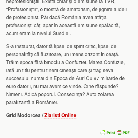
neprofesioniştii. Există chiar şi o emisiune la TVR,
“Profesioniştii”, o mostră de amatorism, de jignire a ideii
de profesionist. Păi dacă România avea atâţia
profesionişti câţi apar în această emisiune spălăcită,
acum eram la nivelul Suediei.
S-a instaurat, datorită lipsei de spirit critic, lipsei de
personalităţi călăuzitoare, un imens orizont în ceaţă.
Trăim epoca fără binoclu a Confuziei. Marea Confuzie,
iată un titlu pentru tinerii cineaşti care şi trag seva
succesului numai din Epoca de Aur! Cu 97 miliarde de
euro datorii, nu mai avem ce vinde. Cine răspunde?
Nimeni. Adică poporul. Consecinţa? Autoizolarea
paralizantă a României.
Grid Modorcea /
Ziaristi Online