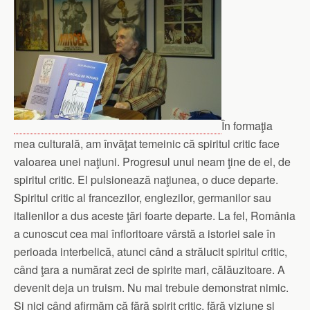
În formaţia
mea culturală, am învăţat temeinic că spiritul critic face
valoarea unei naţiuni. Progresul unui neam ţine de el, de
spiritul critic. El pulsionează naţiunea, o duce departe.
Spiritul critic al francezilor, englezilor, germanilor sau
italienilor a dus aceste ţări foarte departe. La fel, România
a cunoscut cea mai înfloritoare vârstă a istoriei sale în
perioada interbelică, atunci când a strălucit spiritul critic,
când ţara a numărat zeci de spirite mari, călăuzitoare. A
devenit deja un truism. Nu mai trebuie demonstrat nimic.
Şi nici când afirmăm că fără spirit critic, fără viziune şi