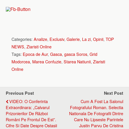
Categories:
Analize
,
Exclusiv
,
Galerie
,
La zi
,
Opinii
,
TOP
NEWS
,
Ziaristi Online
Tags:
Epoca de Aur
,
Gasca
,
gasca Soros
,
Grid
Modorcea
,
Marea Confuzie
,
Starea Natiunii
,
Ziaristi
Online
Previous Post
Next Post
VIDEO: O Conferinta
Cum A Fost La Salonul
Extraordinara: „Calvarul
Fotografului Roman. Selectia
Prizonierilor De Război
Nationala De Fotografii Dintre
Români Pe Frontul De Est”.
Care Nu Lipseste Parintele
Cifre Si Date Despre Ostasii
Justin Parvu De Cristina