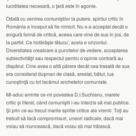
luciditatea necesară, o ţară este în agonie.
Odată cu venirea comuniştilor la putere, spiritul critic în
România a început să fie nimicit. Nu s-a acceptat decât o
singură formă de critică, aceea care vine de sus în jos, de
la partid. Ce hotărăşte tătucu’, acela e orizontul.
Diversitatea creatoare a punctelor de vedere, acceptarea
subiectivităţii sau respectul pentru o opinie contrară au
dispărut. Cine avea o altă părere decât cea trasată de sus
era considerat duşman de clasă, arestat, bătut, lua
cunoştinţă cu tot tacâmul anchetelor comuniste.
Mi-aduc aminte ce-mi povestea D.I.Suchianu, marele
critic şi literat, când comuniştii i-au interzis să mai publice.
Şi prin ce-au trecut marile spirite critice ale vremii. Toţi au
trebuit să facă compromisuri, uneori radicale, dacă mai
voiau să muncească, dacă voiau să mai trăiască.