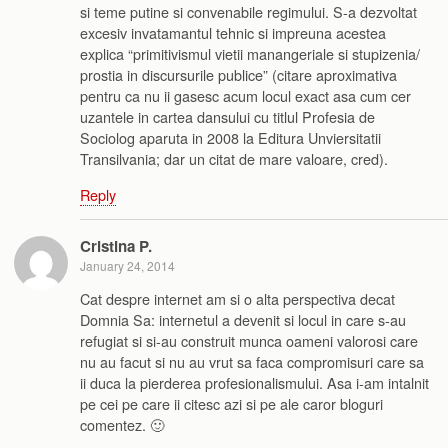
si teme putine si convenabile regimului. S-a dezvoltat
excesiv invatamantul tehnic si impreuna acestea
explica “primitivismul vietii manangeriale si stupizenia/
prostia in discursurile publice” (citare aproximativa
pentru ca nu ii gasesc acum locul exact asa cum cer
uzantele in cartea dansului cu titlul Profesia de
Sociolog aparuta in 2008 la Editura Unviersitatii
Transilvania; dar un citat de mare valoare, cred).
Reply
Cristina P.
January 24, 2014
Cat despre internet am si o alta perspectiva decat
Domnia Sa: internetul a devenit si locul in care s-au
refugiat si si-au construit munca oameni valorosi care
nu au facut si nu au vrut sa faca compromisuri care sa
ii duca la pierderea profesionalismului. Asa i-am intalnit
pe cei pe care ii citesc azi si pe ale caror bloguri
comentez. 🙂