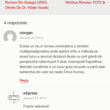
Romani Din Gulagul URSS,
Nichitus Roncea. FOTO
Oferite De Dr. Vitalie Varatic
4 responses
ciorgan
January 24, 2014
Exista un loc,in lumea universitara a siintelor
multiparadigmatice,unde spiritul critic e înăbusit,iar
acest lucru e semnul dictaturii.Acolo nu poti gândi din
perspectiva natiunii,poti fi doar cosmopolit.Îngradirea
libertatii constiintei e un lucru grav,cel putin a partii sale
subiective,din care se naste Omul frumos.
Reply
eXpress
January 24, 2014
Foarte adevarat!