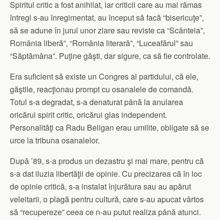
Spiritul critic a fost anihilat, iar criticii care au mai rămas
întregi s-au înregimentat, au început să facă “bisericuţe”,
să se adune în jurul unor ziare sau reviste ca “Scânteia”,
România liberă”, “România literară”, “Luceafărul” sau
“Săptămâna”. Puţine găşti, dar sigure, ca să fie controlate.
Era suficient să existe un Congres al partidului, că ele,
găştile, reacţionau prompt cu osanalele de comandă.
Totul s-a degradat, s-a denaturat până la anularea
oricărui spirit critic, oricărui glas independent.
Personalităţi ca Radu Beligan erau umilite, obligate să se
urce la tribuna osanalelor.
După ’89, s-a produs un dezastru şi mai mare, pentru că
s-a dat iluzia libertăţii de opinie. Cu precizarea că în loc
de opinie critică, s-a instalat înjurătura sau au apărut
veleitarii, o plagă pentru cultură, care s-au apucat vârtos
să “recupereze” ceea ce n-au putut realiza până atunci.