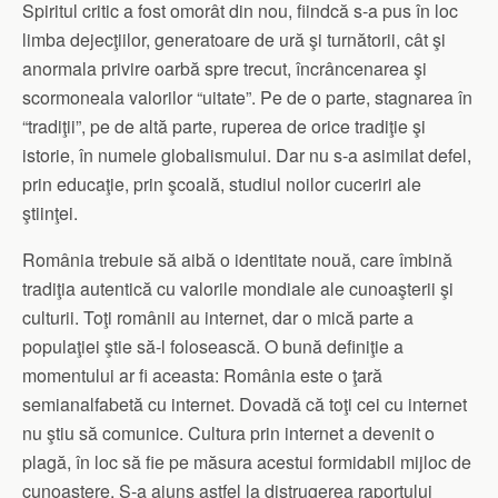
Spiritul critic a fost omorât din nou, fiindcă s-a pus în loc
limba dejecţiilor, generatoare de ură şi turnătorii, cât şi
anormala privire oarbă spre trecut, încrâncenarea şi
scormoneala valorilor “uitate”. Pe de o parte, stagnarea în
“tradiţii”, pe de altă parte, ruperea de orice tradiţie şi
istorie, în numele globalismului. Dar nu s-a asimilat defel,
prin educaţie, prin şcoală, studiul noilor cuceriri ale
ştiinţei.
România trebuie să aibă o identitate nouă, care îmbină
tradiţia autentică cu valorile mondiale ale cunoaşterii şi
culturii. Toţi românii au internet, dar o mică parte a
populaţiei ştie să-l folosească. O bună definiţie a
momentului ar fi aceasta: România este o ţară
semianalfabetă cu internet. Dovadă că toţi cei cu internet
nu ştiu să comunice. Cultura prin internet a devenit o
plagă, în loc să fie pe măsura acestui formidabil mijloc de
cunoaştere. S-a ajuns astfel la distrugerea raportului