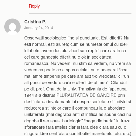
Reply
Cristina P.
January 24, 2014
Observatii sociologice fine si punctuale. Esti diferit? Nu
esti normal, esti aiurea; cum se numeste omul cu idei-
idiot etc. avem destule ziceri sau replici care arata ca
cel care gandeste diferit nu e ok in societatea
romaneasca. Nu vedem, nu stim sa vedem, nu vrem sa
vedem ca poate ce a spus celalalt nu e neaparat “cea
mai amre timpenie pe care am auzit-o vreodata” ci “un
alt punct de vedere care e diferit de al meu”. Citandul
pe dl. prof. Onut de la Univ. Transilvania de fapt dupa
1944 s-a distrus PLURALITATEA DE GANDIRE prin
desfiintarea invatamantului despre societate si individ si
reducerea stiintelor care il compuneau la o abordare
unilaterala (mai degraba anti-stiintifica as spune caci nu
degeba li s-a spus “burtologie” “baga din burta” in fraza
sforaitoare fara inteles clar si fara idee clara sau cu o
singura idee centrala a contributiei marete etc. etc. etc.)