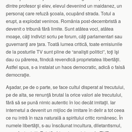
dintre profesor şi elev, elevul devenind un maidanez, un
personaj care refuză şcoala, ocupând strada. Totul a
erupt, a explodat veninos. România post-decembristă a
devenit o tribună fără limite. Sunt atâtea voci, atâtea
moaşe, câţi indivizi scriu pe forum, câţi parlamentari sau
guvernanţi are ţara. Toată lumea critică, toate emisiunile
de la posturile TV sunt pline de “analişti politici”, toţi îşi
dau cu părerea, fiindcă revendică proprietatea libertăţii.
Astfel spus, s-a instalat un haos democratic, adică o falsă
democraţie.
Aşadar, pe de o parte, se face cultul disperat al trecutului,
pe de alta, se renunţă brutal la orice valori ale trecutului,
fără să se pună nimic autentic în loc decât imitaţii. Iar
internetul a devenit un mijloc de imitare în delir a tot ceea
ce nu intră în raza naturală a spiritului critic românesc. În
numele libertăţii, s-au înscăunat incultura, diletantismul,