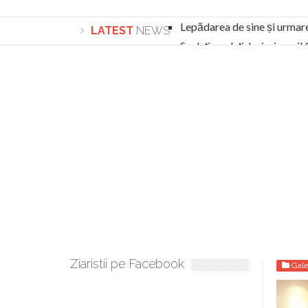
Lepădarea de sine și urmar
LATEST
NEWS
Sculați, sculați, boieri mari
Academia Române revine în cazul pericolele 
Academia Română: 5G poate cauza CANCER. Gu
La Mulți Ani, Eugen Mihăescu!
Pamfil Șeicaru omagiat la Mănăstirea ctitori
Nu vă fie frică! FOTO și VIDEO cu Corneliu Vl
Mariana Nicolesco: Evenimentele Darclée la
Schimbarea la Față: “Acesta e Fiul Meu Mult Iub
Turnătorul DIE Lucian Boia înjură din nou popo
României
Ziaristii pe Facebook
Gale