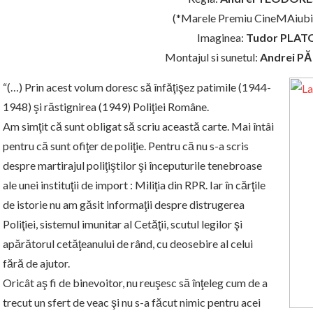
(*Marele Premiu CineMAiubi
Imaginea:
Tudor PLAT
Montajul si sunetul:
Andrei P
“(…) Prin acest volum doresc să înfăţişez patimile (1944-
1948) şi răstignirea (1949) Poliţiei Române.
Am simţit că sunt obligat să scriu această carte. Mai întâi
pentru că sunt ofiţer de poliţie. Pentru că nu s-a scris
despre martirajul poliţiştilor şi începuturile tenebroase
ale unei instituţii de import : Miliţia din RPR. Iar în cărţile
de istorie nu am găsit informaţii despre distrugerea
Poliţiei, sistemul imunitar al Cetăţii, scutul legilor şi
apărătorul cetăţeanului de rând, cu deosebire al celui
fără de ajutor.
Oricât aş fi de binevoitor, nu reuşesc să înţeleg cum de a
trecut un sfert de veac şi nu s-a făcut nimic pentru acei