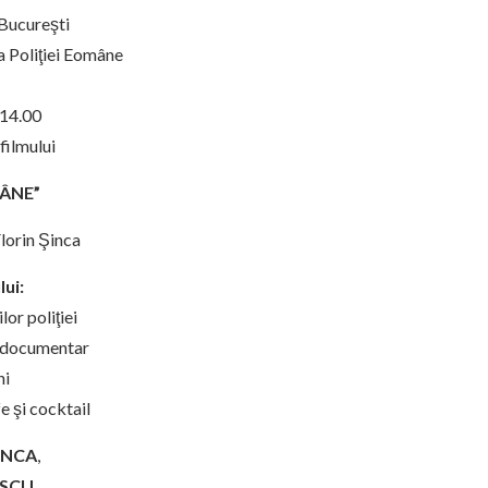
 Bucureşti
a Poliţiei Eomâne
 14.00
 filmului
MÂNE”
Florin Şinca
ui:
or poliţiei
i documentar
ni
e şi cocktail
ŞINCA
,
ESCU