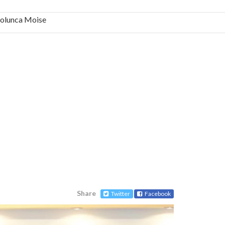
 Solunca Moise
bilă, periculoase pentru sănătate
 mai ușor de stăpânit”
ristos!”
e la Humanitas militează pentru federalizarea
Share
Twitter
Facebook