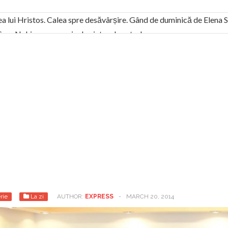
ea lui Hristos. Calea spre desăvârșire. Gând de duminică de Elena
! Sara Nukina are nevoie de ajutorul nostru!
generate de tehnologia 5G și cere Dezbatere Națională
vernul, dat în judecată pentru HG 5G. Antenele de telefonie mo
tă chiar de către el: Sfânta Ana – Orșova
ad și Cavalerii noilor apocalipse. “O societate înfricoșată e mult
 Televiziunea Naţională – o mare sărbătoare. VIDEO
it – pe El să-l ascultați!” În inimi “să-nflorească, ca rod de har, H
rul român: “românii sunt slavi, nu latini”. Fostul agent ceaușist d
rie
La zi
AUTHOR:
EXPRESS
-
MARCH 20, 2014