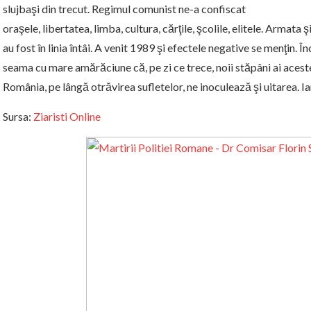
slujbaşi din trecut. Regimul comunist ne-a confiscat
oraşele, libertatea, limba, cultura, cărţile, şcolile, elitele. Armat
au fost în linia întâi. A venit 1989 şi efectele negative se menţin. 
seama cu mare amărăciune că, pe zi ce trece, noii stăpâni ai acest
România, pe lângă otrăvirea sufletelor, ne inoculează şi uitarea. I
Sursa:
Ziaristi Online