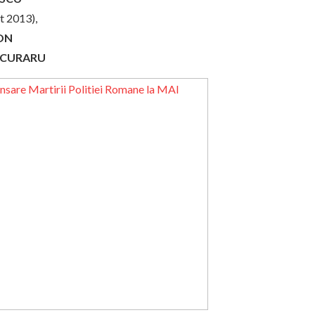
t 2013),
ON
ĂCURARU