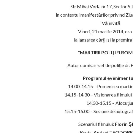
Str.Mihai Vodă nr.17, Sector 5,
în contextul manifestărilor privind Ziu
Vă invită
Vineri, 21 martie 2014, ora
la lansarea cărţii si la premira
“MARTIRII POLIŢIEI RO
Autor comisar-sef de poliţie dr. 
Programul evenimentul
14.00-14.15 – Pomenirea martiril
14.15-14.30 – Vizionarea filmulu
14.30-15.15 – Alocuţiu
15.15-16.00 – Sesiune de autograf
Scenariul filmului:
Florin 
Regia:
Andrei TEODOR