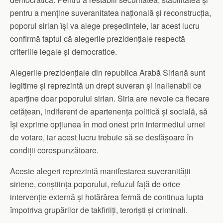
pentru a menține suveranitatea națională și reconstrucția,
poporul sirian își va alege președintele, iar acest lucru
confirmă faptul că alegerile prezidențiale respectă
criteriile legale și democratice.
Alegerile prezidențiale din republica Arabă Siriană sunt
legitime și reprezintă un drept suveran și inalienabil ce
aparține doar poporului sirian. Siria are nevoie ca fiecare
cetățean, indiferent de apartenența politică și socială, să
își exprime opțiunea în mod onest prin intermediul urnei
de votare, iar acest lucru trebuie să se desfășoare în
condiții corespunzătoare.
Aceste alegeri reprezintă manifestarea suveranității
siriene, conștiința poporului, refuzul față de orice
intervenție externă și hotărârea fermă de continua lupta
împotriva grupărilor de takfiriiți, teroriști și criminali.