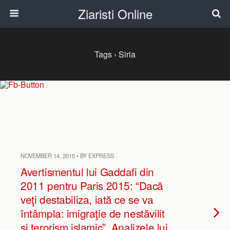
Ziaristi Online
Tags › Siria
NOVEMBER 14, 2015 • BY EXPRESS
Avertismentul lui Gaddafi din
2011 pentru Paris 2015: “Dacă
veţi destabiliza, iată ce se va
întâmpla: imigraţie de nestăvilit
şi terorism islamic”. Analizele lui