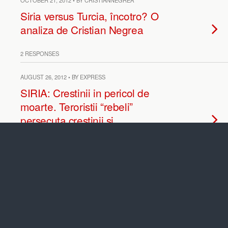
OCTOBER 21, 2012 • BY CRISTIANNEGREA
Siria versus Turcia, încotro? O
analiza de Cristian Negrea
2 RESPONSES
AUGUST 26, 2012 • BY EXPRESS
SIRIA: Crestinii in pericol de
moarte. Teroristii “rebeli”
persecuta crestinii si
batjocoresc bisericile
3 RESPONSES
NOVEMBER 26, 2011 • BY EXPRESS
De la “primavara” araba la iarna
natiunilor. Aurel Rogojan: În
ziua de astăzi, cine ţine cu ţara