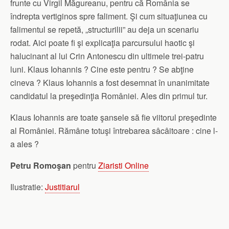
frunte cu Virgil Măgureanu, pentru că România se
îndrepta vertiginos spre faliment. Şi cum situaţiunea cu
falimentul se repetă, „structurilii” au deja un scenariu
rodat. Aici poate fi şi explicaţia parcursului haotic şi
halucinant al lui Crin Antonescu din ultimele trei-patru
luni. Klaus Iohannis ? Cine este pentru ? Se abţine
cineva ? Klaus Iohannis a fost desemnat în unanimitate
candidatul la preşedinţia României. Ales din primul tur.
Klaus Iohannis are toate şansele să fie viitorul preşedinte
al României. Rămâne totuşi întrebarea sâcâitoare : cine l-
a ales ?
Petru Romoşan
pentru
Ziaristi Online
Ilustratie:
Justitiarul