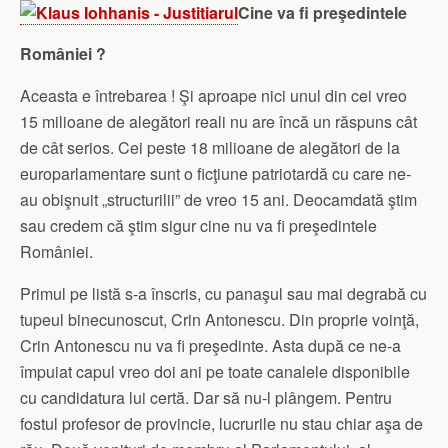
Cine va fi preşedintele
României ?
Aceasta e întrebarea ! Şi aproape nici unul din cei vreo
15 milioane de alegători reali nu are încă un răspuns cât
de cât serios. Cei peste 18 milioane de alegători de la
europarlamentare sunt o ficţiune patriotardă cu care ne-
au obişnuit „structurilii” de vreo 15 ani. Deocamdată ştim
sau credem că ştim sigur cine nu va fi preşedintele
României.
Primul pe listă s-a înscris, cu panaşul sau mai degrabă cu
tupeul binecunoscut, Crin Antonescu. Din proprie voinţă,
Crin Antonescu nu va fi preşedinte. Asta după ce ne-a
împuiat capul vreo doi ani pe toate canalele disponibile
cu candidatura lui certă. Dar să nu-l plângem. Pentru
fostul profesor de provincie, lucrurile nu stau chiar aşa de