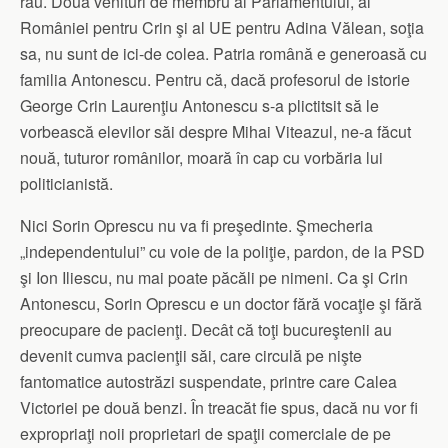
rău. Două venituri de membru al Parlamentului, al
României pentru Crin şi al UE pentru Adina Vălean, soţia
sa, nu sunt de ici-de colea. Patria română e generoasă cu
familia Antonescu. Pentru că, dacă profesorul de istorie
George Crin Laurenţiu Antonescu s-a plictitsit să le
vorbească elevilor săi despre Mihai Viteazul, ne-a făcut
nouă, tuturor românilor, moară în cap cu vorbăria lui
politicianistă.
Nici Sorin Oprescu nu va fi preşedinte. Şmecheria
„independentului” cu voie de la poliţie, pardon, de la PSD
şi Ion Iliescu, nu mai poate păcăli pe nimeni. Ca şi Crin
Antonescu, Sorin Oprescu e un doctor fără vocaţie şi fără
preocupare de pacienţi. Decât că toţi bucureştenii au
devenit cumva pacienţii săi, care circulă pe nişte
fantomatice autostrăzi suspendate, printre care Calea
Victoriei pe două benzi. În treacăt fie spus, dacă nu vor fi
expropriaţi noii proprietari de spaţii comerciale de pe