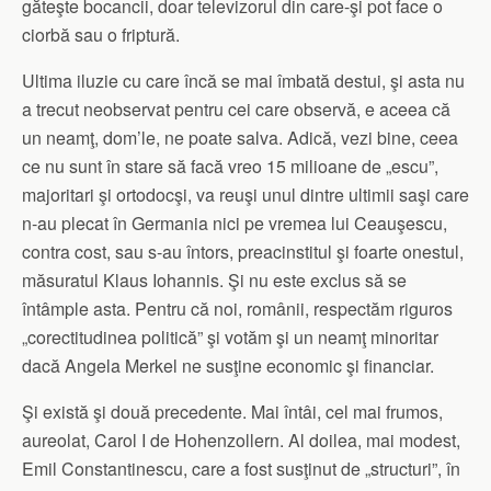
găteşte bocancii, doar televizorul din care-şi pot face o
ciorbă sau o friptură.
Ultima iluzie cu care încă se mai îmbată destui, şi asta nu
a trecut neobservat pentru cei care observă, e aceea că
un neamţ, dom’le, ne poate salva. Adică, vezi bine, ceea
ce nu sunt în stare să facă vreo 15 milioane de „escu”,
majoritari şi ortodocşi, va reuşi unul dintre ultimii saşi care
n-au plecat în Germania nici pe vremea lui Ceauşescu,
contra cost, sau s-au întors, preacinstitul şi foarte onestul,
măsuratul Klaus Iohannis. Şi nu este exclus să se
întâmple asta. Pentru că noi, românii, respectăm riguros
„corectitudinea politică” şi votăm şi un neamţ minoritar
dacă Angela Merkel ne susţine economic şi financiar.
Şi există şi două precedente. Mai întâi, cel mai frumos,
aureolat, Carol I de Hohenzollern. Al doilea, mai modest,
Emil Constantinescu, care a fost susţinut de „structuri”, în