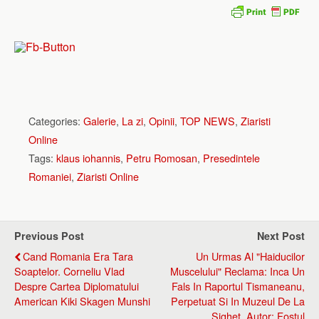
Categories:
Galerie
,
La zi
,
Opinii
,
TOP NEWS
,
Ziaristi
Online
Tags:
klaus iohannis
,
Petru Romosan
,
Presedintele
Romaniei
,
Ziaristi Online
Previous Post
Next Post
Cand Romania Era Tara
Un Urmas Al "Haiducilor
Soaptelor. Corneliu Vlad
Muscelului" Reclama: Inca Un
Despre Cartea Diplomatului
Fals In Raportul Tismaneanu,
American Kiki Skagen Munshi
Perpetuat Si In Muzeul De La
Sighet. Autor: Fostul