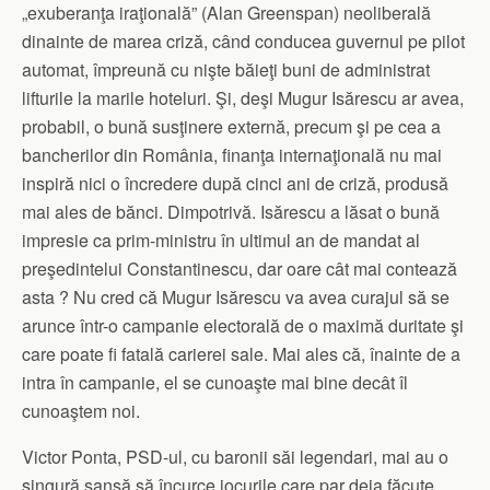
„exuberanţa iraţională” (Alan Greenspan) neoliberală
dinainte de marea criză, când conducea guvernul pe pilot
automat, împreună cu nişte băieţi buni de administrat
lifturile la marile hoteluri. Şi, deşi Mugur Isărescu ar avea,
probabil, o bună susţinere externă, precum şi pe cea a
bancherilor din România, finanţa internaţională nu mai
inspiră nici o încredere după cinci ani de criză, produsă
mai ales de bănci. Dimpotrivă. Isărescu a lăsat o bună
impresie ca prim-ministru în ultimul an de mandat al
preşedintelui Constantinescu, dar oare cât mai contează
asta ? Nu cred că Mugur Isărescu va avea curajul să se
arunce într-o campanie electorală de o maximă duritate şi
care poate fi fatală carierei sale. Mai ales că, înainte de a
intra în campanie, el se cunoaşte mai bine decât îl
cunoaştem noi.
Victor Ponta, PSD-ul, cu baronii săi legendari, mai au o
singură şansă să încurce jocurile care par deja făcute.