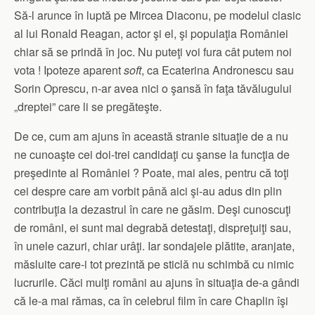
Să-l arunce în luptă pe Mircea Diaconu, pe modelul clasic
al lui Ronald Reagan, actor şi el, şi populaţia României
chiar să se prindă în joc. Nu puteţi voi fura cât putem noi
vota ! Ipoteze aparent
soft
, ca Ecaterina Andronescu sau
Sorin Oprescu, n-ar avea nici o şansă în faţa tăvălugului
„dreptei” care li se pregăteşte.
De ce, cum am ajuns în această stranie situaţie de a nu
ne cunoaşte cei doi-trei candidaţi cu şanse la funcţia de
preşedinte al României ? Poate, mai ales, pentru că toţi
cei despre care am vorbit până aici şi-au adus din plin
contribuţia la dezastrul în care ne găsim. Deşi cunoscuţi
de români, ei sunt mai degrabă detestaţi, dispreţuiţi sau,
în unele cazuri, chiar urâţi. Iar sondajele plătite, aranjate,
măsluite care-i tot prezintă pe sticlă nu schimbă cu nimic
lucrurile. Căci mulţi români au ajuns în situaţia de-a gândi
că le-a mai rămas, ca în celebrul film în care Chaplin îşi