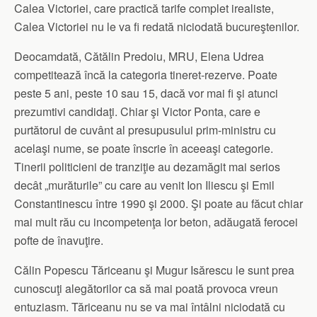
Calea Victoriei, care practică tarife complet irealiste,
Calea Victoriei nu le va fi redată niciodată bucureştenilor.
Deocamdată, Cătălin Predoiu, MRU, Elena Udrea
competitează încă la categoria tineret-rezerve. Poate
peste 5 ani, peste 10 sau 15, dacă vor mai fi şi atunci
prezumtivi candidaţi. Chiar şi Victor Ponta, care e
purtătorul de cuvânt al presupusului prim-ministru cu
acelaşi nume, se poate înscrie în aceeaşi categorie.
Tinerii politicieni de tranziţie au dezamăgit mai serios
decât „murăturile” cu care au venit Ion Iliescu şi Emil
Constantinescu între 1990 şi 2000. Şi poate au făcut chiar
mai mult rău cu incompetenţa lor beton, adăugată ferocei
pofte de înavuţire.
Călin Popescu Tăriceanu şi Mugur Isărescu le sunt prea
cunoscuţi alegătorilor ca să mai poată provoca vreun
entuziasm. Tăriceanu nu se va mai întâlni niciodată cu