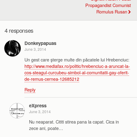
Propagandist Comunist
Romulus Rusan
4 responses
Donkeypapuas
June 3, 2014
Un gest care şterge multe din păcatele lui Hrebenciuc:
http://www.mediafax.ro/politic/hrebenciuc-a-aruncat-la-
cos-steagul-curcubeu-simbol-al-comunitatii-gay-oferit-
de-remus-cernea-12685212
Reply
eXpress
June 3, 2014
Nu neaparat. Cititi stirea pana la capat. Cica in
zece ani, poate…