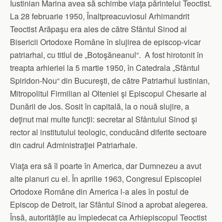
Iusti­nian Marina avea să schim­be viaţa părintelui Teoc­tist.
La 28 februarie 1950, Înaltpreacu­viosul Arhiman­drit
Teoctist Ară­paşu era ales de către Sfân­tul Sinod al
Bisericii Ortodoxe Române în slujirea de episcop-vicar
patriarhal, cu titlul de „Botoşăneanul“. A fost hirotonit în
treapta arhieriei la 5 martie 1950, în Catedrala „Sfântul
Spiridon-Nou“ din Bu­cureşti, de către Patriarhul Ius­tinian,
Mitropolitul Firmi­lian al Olteniei şi Episcopul Che­sarie al
Dunării de Jos. So­sit în capitală, la o nouă slujire, a
deţinut mai mul­te funcţii: secretar al Sfântului Sinod şi
rector al institutului teologic, conducând diferite sectoare
din cadrul Administraţiei Patri­arhale.
Viaţa era să îl poarte în America, dar Dumnezeu a avut
alte planuri cu el. În aprilie 1963, Congresul Episcopiei
Ortodoxe Române din America l-a ales în postul de
Episcop de Detroit, iar Sfântul Sinod a a­pro­bat alegerea.
Însă, autori­tă­ţile au împiedecat ca Arhie­piscopul Teoctist