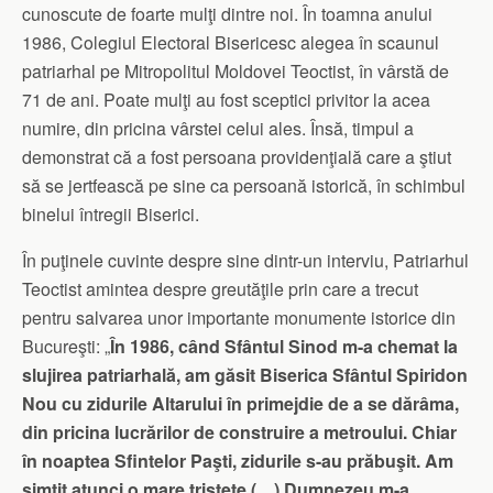
cunoscute de foarte mulţi dintre noi. În toam­na anului
1986, Colegiul Elec­toral Bisericesc alegea în scaunul
patriarhal pe Mitro­politul Moldovei Teoctist, în vârstă de
71 de ani. Poate mulţi au fost sceptici privitor la acea
numire, din pricina vârstei celui ales. Însă, timpul a
demonstrat că a fost persoana providenţială care a ştiut
să se jertfească pe sine ca persoană istorică, în schimbul
binelui întregii Biserici.
În puţinele cuvinte despre sine dintr-un interviu, Patriarhul
Teoctist amintea despre greutăţile prin care a trecut
pentru salvarea unor importante monumente istorice din
Bucureşti: „
În 1986, când Sfântul Sinod m-a chemat la
slujirea patriarhală, am găsit Biserica Sfântul Spiridon
Nou cu zidurile Altarului în primej­die de a se dărâma,
din pricina lucrărilor de construire a metroului. Chiar
în noaptea Sfintelor Paşti, zidurile s-au prăbuşit. Am
simţit atunci o mare tristeţe (…) Dumnezeu m-a