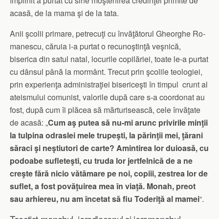
împlinit a purtat cu sine moştenirea credinţei primite de
acasă, de la mama şi de la tata.
Anii şcolii primare, petrecuţi cu învăţătorul Gheorghe Ro­
ma­nescu, căruia i-a purtat o recunoştinţă veşnică,
biserica din satul natal, locurile copilăriei, toate le-a purtat
cu dânsul până la mormânt. Trecut prin şcolile teologiei,
prin experienţa administraţiei bisericeşti în timpul crunt al
ateismului comunist, valorile după care s-a coordonat au
fost, după cum îi plăcea să mărturisească, cele învăţate
de acasă: „
Cum aş putea să nu-mi arunc privirile minţii
la tulpina odraslei mele trupeşti, la părinţii mei, ţărani
săraci şi neştiutori de carte? Amintirea lor duioasă, cu
podoabe sufleteşti, cu truda lor jertfelnică de a ne
creşte fără nicio vătămare pe noi, copiii, zes­trea lor de
suflet, a fost po­văţuirea mea în viaţă. Monah, preot
sau arhiereu, nu am în­cetat să fiu Toderiţă al mamei
“.