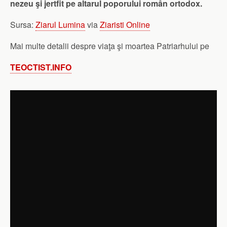
nezeu şi jertfit pe altarul poporului român ortodox.
Sursa:
Ziarul Lumina
via
Ziaristi Online
Mai multe detalii despre viaţa şi moartea Patriarhului pe
TEOCTIST.INFO