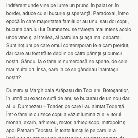
Indiferent unde vine pe lume un prunc, în palat ori în
bordei, a­duce cu el bucurie şi speranţă. Paradoxal, într-o
epocă în care majoritatea familiilor au unul sau doi copii,
bucuria darului lui Dumnezeu se trăieşte mai intens acolo
unde vine şi al treilea, al patrulea şi aşa mai departe.
Sunt noţiuni pe care omul contemporan le-a cam pierdut,
dar care au fost trăite deplin de către părinţii şi buni­cii
noştri. Gândul la o familie numeroasă ne sperie, de cele
mai multe ori. Însă, oare la ce se gândeau înaintaşii
noştri?
Dumitru şi Marghioala Ară­paşu din Tocilenii Botoşanilor,
în urmă cu exact o sută de ani, se bucurau de un nou dar
al lui Dumnezeu – Toader, pe care l-au alintat Toderiţă.
Într-o fa­milie cu zece copii a văzut lumina zilei viitorul
monah, e­xarh, ar­hiereu, rector, arhiepiscop, mitropolit şi
apoi Patriarh Teoc­tist. În toate funcţiile pe care le-a