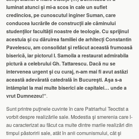
luminat atunci şi mi-a scos în cale un suflet
credincios, pe cunoscutul inginer Suman, care
conducea lucrările de construcţii ale căminului
studen­ţilor facultăţii noastre de teologie. Cu sprijinul
acestuia şi cu dăruirea familiei de arhitecţi Constantin
Pavelescu, am consolidat şi refăcut aceas­tă frumoasă
biserică, iar pictorul I. Samoila a restaurat admirabila
pictură a celebrului Gh. Tattarescu. Dacă nu se
intervenea urgent şi cu curaj, n-am mai fi avut astăzi
această adevărată catedrală în Bucu­reşti. Aşa s-a
întâmplat la mai multe biserici ale capitalei… unde a
vrut Dumnezeu!“
.
Sunt printre puţinele cuvinte în care Patriarhul Teoc­tist a
vorbit despre realizările sale. Modestia şi smerenia care l-
au caracterizat au făcut ca multe dintre marile realizări din
timpul păstoririi sale, atât în anii comunismului, cât şi