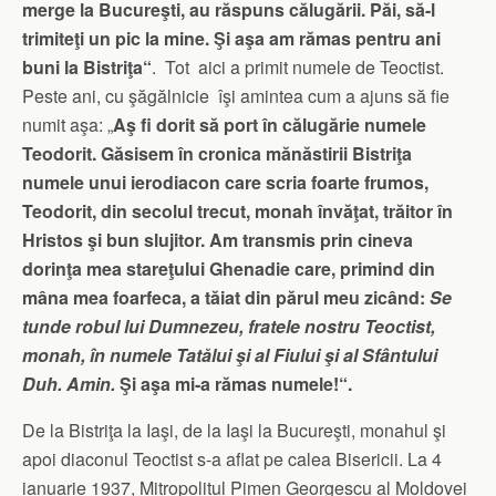
merge la Bucureşti, au răspuns călu­gării. Păi, să-l
trimiteţi un pic la mine. Şi aşa am rămas pentru ani
buni la Bistriţa“
. Tot aici a primit numele de Teoc­tist.
Peste ani, cu şăgălnicie îşi amintea cum a ajuns să fie
numit aşa: „
Aş fi dorit să port în călugărie numele
Teodorit. Găsisem în cronica mănăstirii Bistriţa
numele unui ierodiacon care scria foarte frumos,
Teodorit, din secolul trecut, monah învăţat, trăitor în
Hristos şi bun slujitor. Am transmis prin cineva
dorinţa mea stareţului Ghenadie care, primind din
mâna mea foarfeca, a tăiat din părul meu zicând:
Se
tunde robul lui Dum­nezeu, fratele nostru Teoc­tist,
monah, în numele Tatălui şi al Fiului şi al Sfântului
Duh. Amin.
Şi aşa mi-a rămas numele!“.
De la Bistriţa la Iaşi, de la Iaşi la Bucureşti, monahul şi
apoi diaconul Teoctist s-a aflat pe calea Bisericii. La 4
ianuarie 1937, Mitropolitul Pimen Geor­gescu al Moldovei