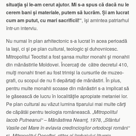
situaţia şi le-am cerut ajutor. Mi s-a spus că dacă nu le
cerem bani şi materiale, putem să lucrăm. Şi am lucrat
cum am putut, cu mari sacrificii!“
, îşi amintea patriarhul
într-un interviu.
Nu numai în plan arhitectonic s-a lucrat în acea perioadă
la Iaşi, ci şi pe plan cultural, teologic şi duhovnicesc.
Mitropolitul Teoctist a fost şansa multor monahi şi monahii
din mănăs­tirile Moldovei. Încercaţi de către decretul 410,
mulţi monahi tineri au fost trimişi la cursurile de muzeo­
grafi, cu scopul de nu fi depăr­taţi de mănăstiri. În plus,
pentru multe monahii scoase din mănăstiri s-a implicat să
le găsească de lucru în localităţile apropiate metaniei lor.
Pe plan cultural au văzut lumina tipa­rului mai multe cărţi
de căpă­tâi pentru teologia româ­neas­că. „
Mitropolitul
Iacob Putnea­nul“ – Mănăstirea Neamţ, 1978
, „
Sfântul
Vasile cel Mare în evlavia credincioşilor orto­docşi români“
şi „
Mitropolitul Dosof­tei, ctitor al limbajului liturgic