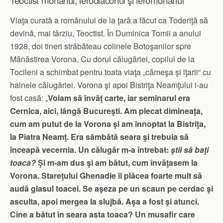
Teoctist monahul, ierodiaconul şi ieromonahul
Viaţa curată a românului de la ţară a făcut ca Toderiţă să
devină, mai târziu, Teoctist. În Duminica Tomii a anului
1928, doi tineri străbăteau colinele Botoşanilor spre
Mănăstirea Vorona. Cu dorul călugăriei, copilul de la
Tocileni a schimbat pentru toata viaţa „cămeşa şi iţarii“ cu
hainele călugăriei. Vorona şi apoi Bistriţa Neam­ţului i-au
fost casă: „
Voiam să învăţ carte, iar seminarul era
Cernica, aici, lângă Bucureşti. Am plecat dimineaţa,
cum am putut de la Vorona şi am înnoptat la Bistriţa,
la Piatra Neamţ. Era sâmbătă seara şi trebuia să
înceapă vecernia. Un călu­găr m-a întrebat:
ştii să baţi
toaca?
Şi m-am dus şi am bătut, cum învăţasem la
Voro­na. Stareţului Ghenadie îi plă­cea foarte mult să
audă glasul toacei. Se aşeza pe un scaun pe cerdac şi
asculta, apoi mergea la slujbă. Aşa a fost şi atunci.
Cine a bătut în seara asta toa­ca? Un musafir care