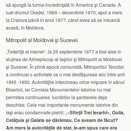
să ajungă la turma încredinţată în America şi Canada. A
luat drumul Ora­dei, 1969 – decembrie 1970, a­poi a mers
la Craiova până în anul 1977, când avea să se în­toarcă
acasă, în Moldova.
Mitropolit al Moldovei şi Sucevei
„Toderiţă al mamei“, la 25 septembrie 1977 a fost ales în
slujirea de Arhiepiscop al Iaşilor şi Mitropolit al Moldovei
şi Sucevei. În plină epocă comunistă, Mitropolitul Teoctist
a continuat o activitate ce o mai desfăşurase aici între anii
1945 -1950. Autorităţile interziceau orice mişcare în sânul
Bisericii, iar Comisia Monumentelor Is­to­rice nu mai
permitea conti­nuarea lucrărilor la şantierele deja
deschise. Cele mai importante monumente istorice din
Iaşi erau condamnate pieirii: „«
Sfinţii Trei Ierarhi», Golia,
Cetăţuia şi Galata se dărâmau. Ce aveam de făcut?
Am mers la autorităţile de stat, le-am spus care era