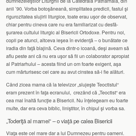
dum­nezeieştilor Liturghii de la Catedrala Patri­arhală, din
anii ’90. Vorba boto­şă­neană, simplitatea predicii, fastul şi
rigurozitatea slujirii liturgice, toate erau uşor de observat,
chiar pentru cineva care nu era familiarizat cu des­fă­
şurarea cultului liturgic al Bisericii Ortodoxe. Pentru noi,
copii pe atunci, altceva ieşea în evidenţă – o bunătate ce
iradia din faţă blajină. Ceva dintr-o icoană, deşi aveam să
aflu peste ani că nu era uşor să fii un colaborator apropiat
al Pa­triarhului – acesta fiind un om foarte exigent, aşa
cum mărturisesc cei care au avut cinstea să-i fie alături.
Când zicea mama că la televizor „slujeşte Teoctistul“
eram prezent în faţa ecranului, cre­zând că „Teoctist“ era
cea mai înaltă funcţie a Bisericii. Nu înţelegeam eu foarte
multe, dar era ceva biblic, liniştitor, în chipul şi vorba sa.
„Toderiţă al mamei“ – o viaţă pe calea Bisericii
Viaţa este cel mare dar a lui Dumnezeu pentru oameni.