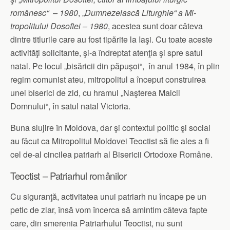
românesc“ – 1980
, „
Dum­neze­iască Liturghie“ a Mi­
tropolitului Dosoftei – 1980
, acestea sunt doar câteva
dintre titlurile care au fost tipărite la Iaşi. Cu toate aceste
activităţi solicitante, şi-a îndreptat aten­ţia şi spre satul
natal. Pe locul „bisăricii din păpuşoi“, în anul 1984, în plin
regim comunist ateu, mitropolitul a înce­put construirea
unei bi­serici de zid, cu hramul „Naşte­rea Mai­cii
Domnului“, în satul natal Victoria.
Buna slujire în Moldova, dar şi contextul politic şi social
au făcut ca Mitropolitul Moldovei Teoctist să fie ales a fi
cel de-al cincilea patriarh al Bisericii Ortodoxe Române.
Teoctist – Patriarhul românilor
Cu siguranţă, activitatea unui patriarh nu încape pe un
petic de ziar, însă vom încerca să amintim câteva fapte
care, din smerenia Patriarhului Teoctist, nu sunt