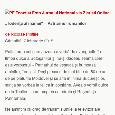
„Toderiţă al mamei“ – Patriarhul românilor
de Nicolae Pintilie
Sâmbătă, 7 februarie 2015
Puţini erau cei care auzeau o vorbă de evanghelie în
limba dulce a Botoşanilor şi nu-şi dădeau seama cine
este vorbitorul – Patriarhul de veşnică şi frumoasă
amintire, Teoctist. Deşi plecase de mai bine de 50 de ani
de pe plaiurile Moldovei şi se afla în inima Bucureştilor,
sfinţia sa vorbea la fel ca în copilărie. Avea o vorbă dulce
de la Tocileni, care umplea catedrala şi Reşedinţa
Patriarhală.
Ne amintim cu drag de transmisiunile la televizor ale