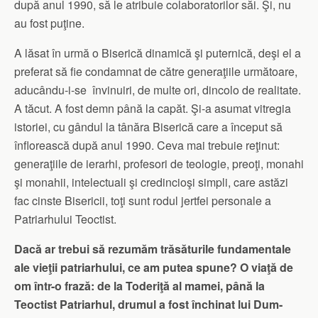
după anul 1990, să le atribuie colaboratorilor săi. Şi, nu
au fost puţine.
A lăsat în urmă o Biserică dinamică şi puternică, deşi el a
preferat să fie condamnat de către generaţiile următoare,
aducându-i-se învinuiri, de multe ori, dincolo de realitate.
A tăcut. A fost demn până la capăt. Şi-a asumat vitregia
istoriei, cu gândul la tânăra Biserică care a început să
înflorească după anul 1990. Ceva mai trebuie reţinut:
generaţiile de ierarhi, profesori de teologie, preoţi, monahi
şi monahii, inte­lectuali şi credincioşi simpli, care astăzi
fac cinste Bisericii, toţi sunt rodul jertfei personale a
Patriarhului Teoctist.
Dacă ar trebui să rezumăm trăsăturile fundamentale
ale vieţii patriarhului, ce am putea spune? O viaţă de
om într-o frază: de la Toderiţă al mamei, până la
Teoctist Patriarhul, drumul a fost închinat lui Dum­