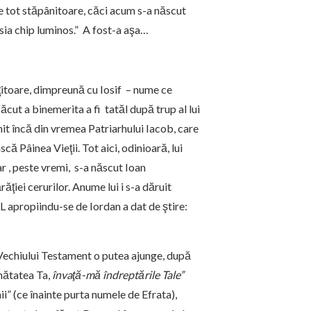
de tot stăpânitoare, căci acum s-a născut
a chip luminos.” A fost-a aşa…
itoare, dimpreună cu Iosif – nume ce
ăcut a binemerita a fi tatăl după trup al lui
it încă din vremea Patriarhului Iacob, care
scă Pâinea Vieţii. Tot aici, odinioară, lui
iar , peste vremi, s-a născut Ioan
iei cerurilor. Anume lui i s-a dăruit
apropiindu-se de Iordan a dat de ştire:
l Vechiului Testament o putea ajunge, după
nătatea Ta,
învaţă-mă îndreptările Tale”
i” (ce înainte purta numele de Efrata),