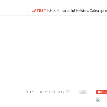
Lepădarea de sine și urmarea lui Hristos. Calea spre d
LATEST
NEWS
Turnătorul DIE Lucian Boia înjură din nou poporul român:
Ziaristii pe Facebook
Elen