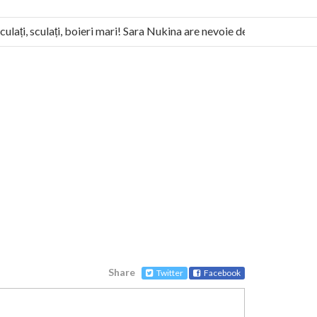
ți, sculați, boieri mari! Sara Nukina are nevoie de ajutorul nostru!
itas militează pentru federalizarea României
Share
Twitter
Facebook