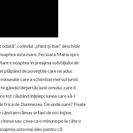
st odată”, colindul „sfânt şi bun” deschide
 noaptea asta mare, Fecioara Maria spre
re e noaptea în preajma solstiţiului de
nat plăpând de poveştile care ne aduc
 minunate care a schimbat mersul lumii.
te gândul deşertăciunii omului, care îl
re tot căutând înţelepciunea care să-l
 în frica de Dumnezeu. De unde oare? Poate
de când am rămas orfani de noi înşine,
cineva sau ceva ca o minune pe la câte o
oaptea asta mai ales pentru că