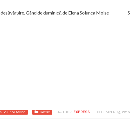
esăvârșire. Gând de duminică de Elena Solunca Moise
Scula
 “românii sunt slavi, nu latini”. Fostul agent ceaușist de la Human
a Solunca Moise
Galerie
AUTHOR:
EXPRESS
-
DECEMBER 25, 2016