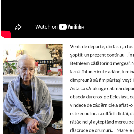
V
enit de departe, din ţara „a fo
şoptit un prezent continuu: „În
Bethleem călătorind mergea”. Ma
iarnă, întunericul e adânc, lumi
dimpreună să fim părtaşi veştii
Asta ca să alunge cât mai depar
obseda dureros pe Eclesiast, ca
vindece de zădărnicie,a aflat-o
este ecoul neascultării dintâi, 
rătăcind şi aşteptând mereu pe 
răscruce de drumuri… Mare e n