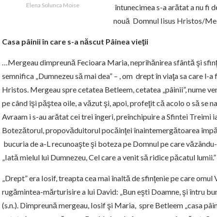
Elena Solunca Moise
întunecimea s-a arătat a nu fi 
nouă Domnul Iisus Hristos/Mesi
Casa pâinii în care s-a născut Pâinea vieţii
…Mergeau dimpreună Fecioara Maria, neprihănirea sfântă şi sfinţ
semnifica „Dumnezeu să mai dea” – , om drept în viaţa sa care l-a f
Hristos. Mergeau spre cetatea Betleem, cetatea „pâinii”, nume ven
pe când îşi păştea oile, a văzut şi, apoi, profeţit că acolo o să se na
Avraam i s-au arătat cei trei îngeri, preînchipuire a Sfintei Treimi 
Botezătorul, propovăduitorul pocăinţei înaintemergătoarea împărăţ
bucuria de a-L recunoaşte şi boteza pe Domnul pe care văzându-L 
„Iată mielul lui Dumnezeu, Cel care a venit să ridice păcatul lumii.”
„Drept” era Iosif, treapta cea mai înaltă de sfinţenie pe care omu
rugămintea-mărturisire a lui David: „Bun eşti Doamne, şi întru bu
(s.n.). Dimpreună mergeau, Iosif şi Maria, spre Betleem „casa pâini