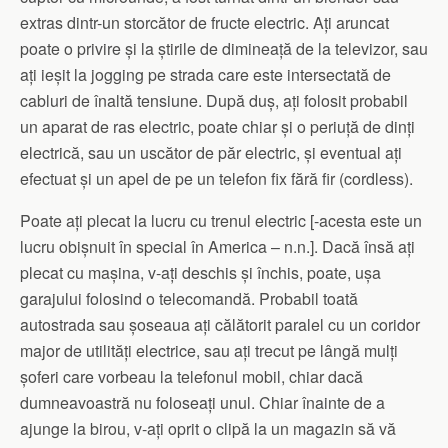
extras dintr-un storcător de fructe electric. Ați aruncat
poate o privire și la știrile de dimineață de la televizor, sau
ați ieșit la jogging pe strada care este intersectată de
cabluri de înaltă tensiune. După duș, ați folosit probabil
un aparat de ras electric, poate chiar și o periuță de dinți
electrică, sau un uscător de păr electric, și eventual ați
efectuat și un apel de pe un telefon fix fără fir (cordless).
Poate ați plecat la lucru cu trenul electric [-acesta este un
lucru obișnuit în special în America – n.n.]. Dacă însă ați
plecat cu mașina, v-ați deschis și închis, poate, ușa
garajului folosind o telecomandă. Probabil toată
autostrada sau șoseaua ați călătorit paralel cu un coridor
major de utilități electrice, sau ați trecut pe lângă mulți
șoferi care vorbeau la telefonul mobil, chiar dacă
dumneavoastră nu foloseați unul. Chiar înainte de a
ajunge la birou, v-ați oprit o clipă la un magazin să vă