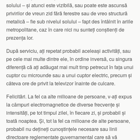
solului – și atunci este vizibilă, sau poate este ascunsă
privirilor de vreun zid fără ferestre sau de vreo structură
metalică – fie sub nivelul solului – fapt des întâlnit în ariile
metropolitane, caz în care nici nu sunteți conștienți de
prezența lor.
După serviciu, ați repetat probabil aceleași activități, sau
pe cele mai multe dintre ele, în ordine inversă, cu singura
diferență că ați adăugat mai mult timp petrecut în fața unui
cuptor cu microunde sau a unui cuptor electric, precum și
câteva ore de privit la televizor înainte de culcare.
Felicitări. La fel ca alte milioane de persoane, v-ați expus
la câmpuri electromagnetice de diverse frecvențe și
intensități, pe tot timpul zilei, în fiecare zi, și probabil și
toată noaptea. Și, tot la fel ca milioane de alte persoane,
probabil nu dețineți cunoștințele necesare sau linii
directoare reglementate guvernamental care să vă