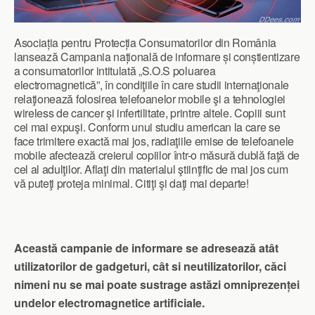
Asociația pentru Protecția Consumatorilor din România
lansează Campania națională de informare și conștientizare
a consumatorilor intitulată „S.O.S poluarea
electromagnetică”, în condiţiile în care studii internaţionale
relaţionează folosirea telefoanelor mobile şi a tehnologiei
wireless de cancer şi infertilitate, printre altele. Copiii sunt
cei mai expuşi. Conform unui studiu american la care se
face trimitere exactă mai jos, radiaţiile emise de telefoanele
mobile afectează creierul copiilor într-o măsură dublă faţă de
cel al adulţilor. Aflaţi din materialul ştiinţific de mai jos cum
vă puteţi proteja minimal. Citiţi şi daţi mai departe!
Această campanie de informare se adresează atât
utilizatorilor de gadgeturi, cât si neutilizatorilor, căci
nimeni nu se mai poate sustrage astăzi omniprezenței
undelor electromagnetice artificiale.