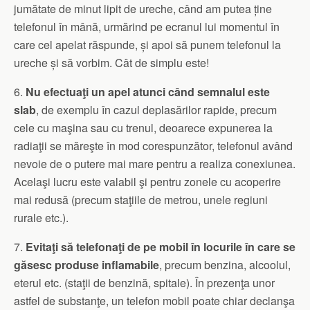
jumătate de minut lipit de ureche, când am putea ține
telefonul în mână, urmărind pe ecranul lui momentul în
care cel apelat răspunde, și apoi să punem telefonul la
ureche și să vorbim. Cât de simplu este!
6.
Nu efectuaţi un apel atunci când semnalul este
slab
, de exemplu în cazul deplasărilor rapide, precum
cele cu maşina sau cu trenul, deoarece expunerea la
radiaţii se măreşte în mod corespunzător, telefonul având
nevoie de o putere mai mare pentru a realiza conexiunea.
Acelaşi lucru este valabil şi pentru zonele cu acoperire
mai redusă (precum staţiile de metrou, unele regiuni
rurale etc.).
7.
Evitaţi să telefonaţi de pe mobil în locurile în care se
găsesc produse inflamabile
, precum benzina, alcoolul,
eterul etc. (staţii de benzină, spitale). În prezenţa unor
astfel de substanţe, un telefon mobil poate chiar declanşa