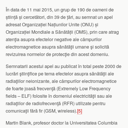
În data de 11 mai 2015, un grup de 190 de oameni de
știință și cercetători, din 39 de țări, au semnat un apel
adresat Organizației Națiunilor Unite (ONU) și
Organizației Mondiale a Sănătății (OMS), prin care atrag
atenţia asupra efectelor negative ale câmpurilor
electromagnetice asupra sănătăţii umane şi solicită
revizuirea normelor de protecţie din acest domeniu.
Semnatarii acestui apel au publicat în total peste 2000 de
lucrări ştiinţifice pe tema efectelor asupra sănătăţii ale
radiaţiilor neionizante, ale câmpurilor electromagnetice
de foarte joasă frecvenţă (Extremely Low Frequency
fields – ELF) folosite în domeniul electricităţii sau ale
radiaţiilor de radiofrecvenţă (RFR) utilizate pentru
comunicaţii fără fir (GSM, wireless).
[5]
Martin Blank, profesor doctor la Universitatea Columbia