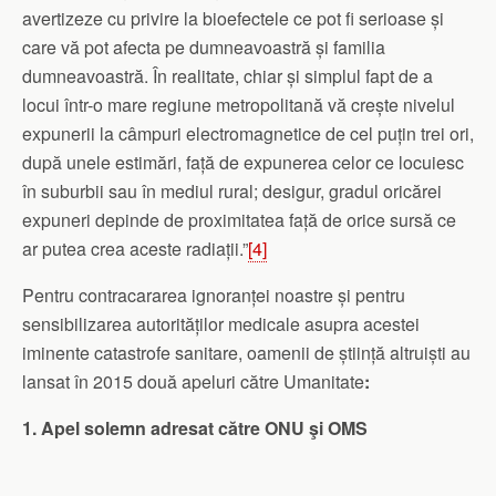
avertizeze cu privire la bioefectele ce pot fi serioase și
care vă pot afecta pe dumneavoastră și familia
dumneavoastră. În realitate, chiar și simplul fapt de a
locui într-o mare regiune metropolitană vă crește nivelul
expunerii la câmpuri electromagnetice de cel puțin trei ori,
după unele estimări, față de expunerea celor ce locuiesc
în suburbii sau în mediul rural; desigur, gradul oricărei
expuneri depinde de proximitatea față de orice sursă ce
ar putea crea aceste radiații.”
[4]
Pentru contracararea ignoranței noastre și pentru
sensibilizarea autorităților medicale asupra acestei
iminente catastrofe sanitare, oamenii de știință altruiști au
lansat în 2015 două apeluri către Umanitate
:
1. Apel solemn adresat către ONU şi OMS