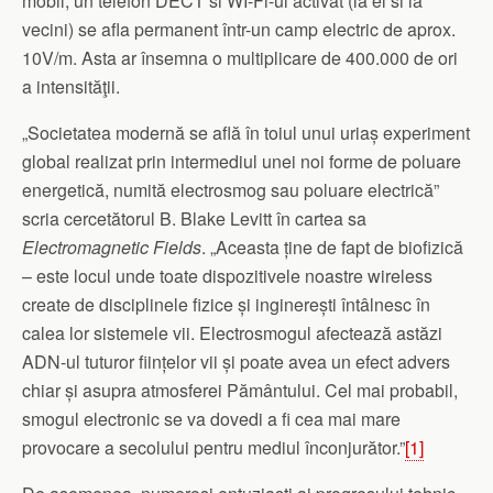
mobil, un telefon DECT si WI-Fi-ul activat (la el si la
vecini) se afla permanent într-un camp electric de aprox.
10V/m. Asta ar însemna o multiplicare de 400.000 de ori
a intensităţii.
„Societatea modernă se află în toiul unui uriaș experiment
global realizat prin intermediul unei noi forme de poluare
energetică, numită electrosmog sau poluare electrică”
scria cercetătorul B. Blake Levitt în cartea sa
Electromagnetic Fields
. „Aceasta ține de fapt de biofizică
– este locul unde toate dispozitivele noastre wireless
create de disciplinele fizice și inginerești întâlnesc în
calea lor sistemele vii. Electrosmogul afectează astăzi
ADN-ul tuturor ființelor vii și poate avea un efect advers
chiar și asupra atmosferei Pământului. Cel mai probabil,
smogul electronic se va dovedi a fi cea mai mare
provocare a secolului pentru mediul înconjurător.”
[1]