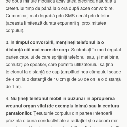
de două minute modifică activitatea electrică naturală a
creierului timp de până la o oră după acea convorbire.
Comunicaţi mai degrabă prin SMS decât prin telefon
(aceasta limitează durata expunerii şi proximitatea
corpului).
3.
În timpul convorbirii, menţineţi telefonul la o
distanţă cât mai mare de corp
. Schimbaţi în mod regulat
partea capului de care sprijiniţi telefonul sau, şi mai bine,
comutaţi pe speaker, care permite utilizatorului să ţină
telefonul la distanţă de cap (amplitudinea câmpului scade
de 4 ori la o distanţă de 10 cm şi de 50 de ori la o distanţă
de 1 m).
4.
Nu ţineţi telefonul mobil în buzunar în apropierea
vreunui organ vital (de exemplu inima) sau la centura
pantalonilor.
Ţesuturile corpului din partea inferioară
prezintă o bună conductivitate a radiaţiei şi o absorb mai