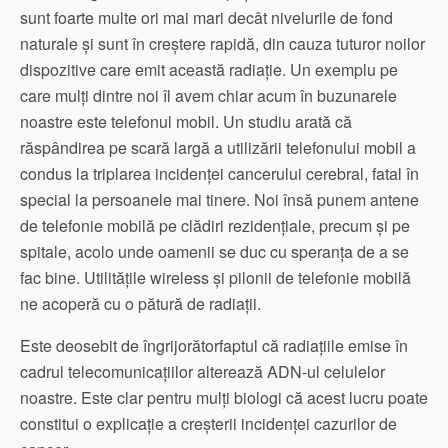
sunt foarte multe ori mai mari decât nivelurile de fond
naturale și sunt în creștere rapidă, din cauza tuturor noilor
dispozitive care emit această radiație. Un exemplu pe
care mulți dintre noi îl avem chiar acum în buzunarele
noastre este telefonul mobil. Un studiu arată că
răspândirea pe scară largă a utilizării telefonului mobil a
condus la triplarea incidenței cancerului cerebral, fatal în
special la persoanele mai tinere. Noi însă punem antene
de telefonie mobilă pe clădiri rezidențiale, precum și pe
spitale, acolo unde oamenii se duc cu speranța de a se
fac bine. Utilitățile wireless și pilonii de telefonie mobilă
ne acoperă cu o pătură de radiații.
Este deosebit de îngrijorătorfaptul că radiațiile emise în
cadrul telecomunicațiilor alterează ADN-ul celulelor
noastre. Este clar pentru mulți biologi că acest lucru poate
constitui o explicație a creșterii incidenței cazurilor de