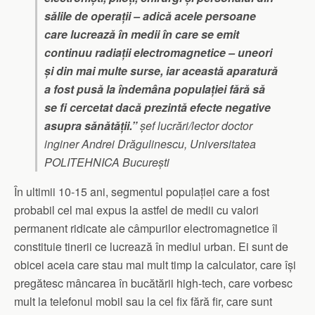
sălile de operații – adică acele persoane
care lucrează în medii în care se emit
continuu radiații electromagnetice – uneori
și din mai multe surse, iar această aparatură
a fost pusă la îndemâna populației fără să
se fi cercetat dacă prezintă efecte negative
asupra sănătății.”
șef lucrări/lector doctor
inginer Andrei Drăgulinescu, Universitatea
POLITEHNICA București
În ultimii 10-15 ani, segmentul populației care a fost
probabil cel mai expus la astfel de medii cu valori
permanent ridicate ale câmpurilor electromagnetice îl
constituie tinerii ce lucrează în mediul urban. Ei sunt de
obicei aceia care stau mai mult timp la calculator, care își
pregătesc mâncarea în bucătării high-tech, care vorbesc
mult la telefonul mobil sau la cel fix fără fir, care sunt