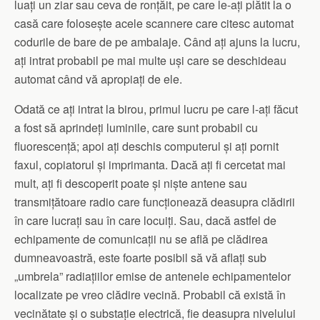
luați un ziar sau ceva de ronțăit, pe care le-ați plătit la o
casă care folosește acele scannere care citesc automat
codurile de bare de pe ambalaje. Când ați ajuns la lucru,
ați intrat probabil pe mai multe uși care se deschideau
automat când vă apropiați de ele.
Odată ce ați intrat la birou, primul lucru pe care l-ați făcut
a fost să aprindeți luminile, care sunt probabil cu
fluorescență; apoi ați deschis computerul și ați pornit
faxul, copiatorul și imprimanta. Dacă ați fi cercetat mai
mult, ați fi descoperit poate și niște antene sau
transmițătoare radio care funcționează deasupra clădirii
în care lucrați sau în care locuiți. Sau, dacă astfel de
echipamente de comunicații nu se află pe clădirea
dumneavoastră, este foarte posibil să vă aflați sub
„umbrela” radiațiilor emise de antenele echipamentelor
localizate pe vreo clădire vecină. Probabil că există în
vecinătate și o substație electrică, fie deasupra nivelului