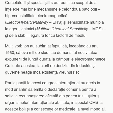
Cercetătorii şi specialiştii s-au reunit cu scopul de a
înţelege mai bine mecanismele celor două patologii –
hipersensibilitate electromagnetică
(
ElectroHyperSensitivity
– EHS) şi sensibilitate multiplă
la agenţi chimici (
Multiple Chemical Sensitivity
– MCS) –
şi de a stabili legătura lor cu factorii de mediu.
Mulţi vorbitori au subliniat faptul că, începând cu anul
1960, câteva mii de studii au demonstrat nocivitatea
expunerii de lungă durată la câmpurile electromagnetice.
Cu toate acestea, factorii de decizie din industrie şi
guverne neagă încă existenţa vreunui risc.
Participanţii la acest congres internaţional au decis în
mod unanim să emită o declaraţie comună pentru a
solicita recunoaşterea oficială din partea instituţiilor şi
organismelor internaţionale abilitate, în special OMS, a
acestor boli şi a consecinţelor medicale la nivel mondial.