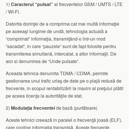
1)
Caracterul “pulsat”
al frecventelor GSM / UMTS / LTE
/ WI-Fi.
Datorita dorinţei de a comprima cat mai multă informaţie
pe aceeaşi lungime de undă, tehnologia actuală a
“comprimat” informaţia, transmiţând-o într-un mod
“sacadat”, in care “pauzele” sunt de fapt folosite pentru
transmiterea simultană, intercalat, a altor informaţii. De
aici si denumirea de “Unde pulsate”.
Aceasta tehnica denumita TDMA / CDMA, permite
gestionarea unui trafic uriaş de date pe o plajă redusă de
frecvente, in scopul rentabilizării la maxim al preţului plătit
pe aceea licenţa la autorităţile de stat.
2)
Modulaţia frecventei
de bază (purtătoare)
Aceste tehnici creează in paralel o frecvenţă joasă (ELF),
care conţine informaţia transmisă. Aceste frecvente