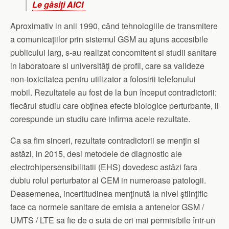
Le găsiţi AICI
Aproximativ in anii 1990, când tehnologiile de transmitere
a comunicaţiilor prin sistemul GSM au ajuns accesibile
publicului larg, s-au realizat concomitent si studii sanitare
in laboratoare si universităţi de profil, care sa valideze
non-toxicitatea pentru utilizator a folosirii telefonului
mobil. Rezultatele au fost de la bun început contradictorii:
fiecărui studiu care obţinea efecte biologice perturbante, ii
corespunde un studiu care infirma acele rezultate.
Ca sa fim sinceri, rezultate contradictorii se menţin si
astăzi, in 2015, desi metodele de diagnostic ale
electrohipersensibilitatii (EHS) dovedesc astăzi fara
dubiu rolul perturbator al CEM in numeroase patologii.
Deasemenea, incertitudinea menţinută la nivel ştiinţific
face ca normele sanitare de emisia a antenelor GSM /
UMTS / LTE sa fie de o suta de ori mai permisibile într-un