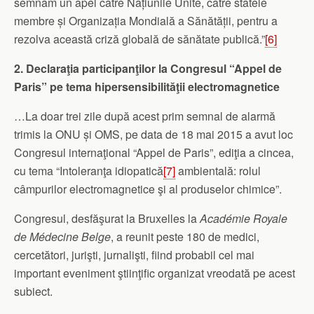
semnăm un apel către Națiunile Unite, către statele
membre și Organizația Mondială a Sănătății, pentru a
rezolva această criză globală de sănătate publică.”
[6]
2. Declaraţia participanţilor la Congresul “Appel de
Paris” pe tema hipersensibilităţii electromagnetice
…La doar trei zile după acest prim semnal de alarmă
trimis la ONU și OMS, pe data de 18 mai 2015 a avut loc
Congresul internaţional “Appel de Paris”, ediţia a cincea,
cu tema “Intoleranţa idiopatică
[7]
ambientală: rolul
câmpurilor electromagnetice şi al produselor chimice”.
Congresul, desfăşurat la Bruxelles la
Académie Royale
de Médecine Belge
, a reunit peste 180 de medici,
cercetători, jurişti, jurnalişti, fiind probabil cel mai
important eveniment ştiinţific organizat vreodată pe acest
subiect.