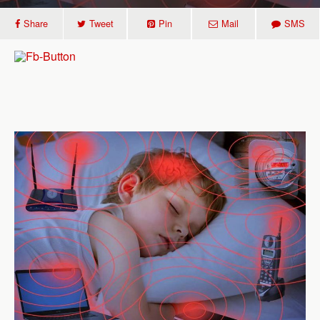
Share
Tweet
Pin
Mail
SMS