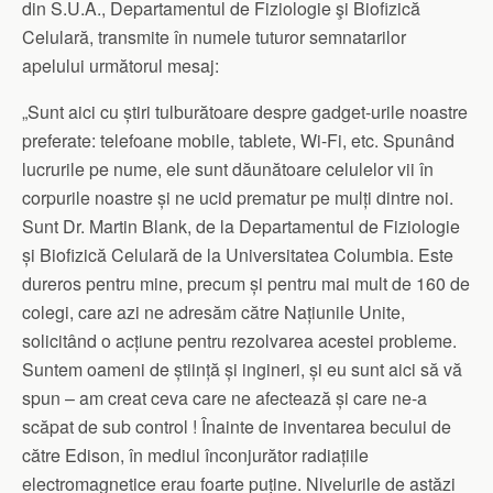
din S.U.A., Departamentul de Fiziologie şi Biofizică
Celulară, transmite în numele tuturor semnatarilor
apelului următorul mesaj:
„Sunt aici cu știri tulburătoare despre gadget-urile noastre
preferate: telefoane mobile, tablete, Wi-Fi, etc. Spunând
lucrurile pe nume, ele sunt dăunătoare celulelor vii în
corpurile noastre și ne ucid prematur pe mulți dintre noi.
Sunt Dr. Martin Blank, de la Departamentul de Fiziologie
și Biofizică Celulară de la Universitatea Columbia. Este
dureros pentru mine, precum și pentru mai mult de 160 de
colegi, care azi ne adresăm către Națiunile Unite,
solicitând o acțiune pentru rezolvarea acestei probleme.
Suntem oameni de știință și ingineri, și eu sunt aici să vă
spun – am creat ceva care ne afectează și care ne-a
scăpat de sub control ! Înainte de inventarea becului de
către Edison, în mediul înconjurător radiațiile
electromagnetice erau foarte puține. Nivelurile de astăzi