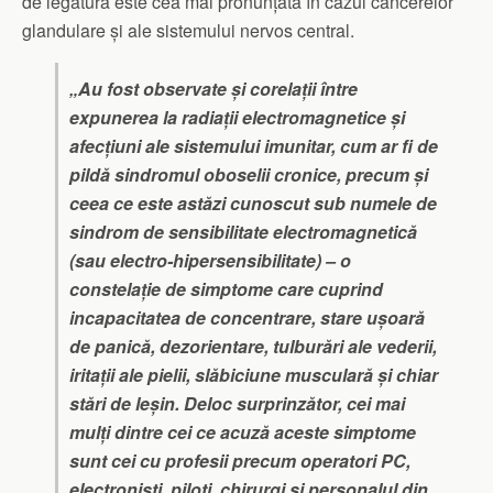
de legătură este cea mai pronunțată în cazul cancerelor
glandulare și ale sistemului nervos central.
„Au fost observate și corelații între
expunerea la radiații electromagnetice și
afecțiuni ale sistemului imunitar, cum ar fi de
pildă sindromul oboselii cronice, precum și
ceea ce este astăzi cunoscut sub numele de
sindrom de sensibilitate electromagnetică
(sau electro-hipersensibilitate) – o
constelație de simptome care cuprind
incapacitatea de concentrare, stare ușoară
de panică, dezorientare, tulburări ale vederii,
iritații ale pielii, slăbiciune musculară și chiar
stări de leșin. Deloc surprinzător, cei mai
mulți dintre cei ce acuză aceste simptome
sunt cei cu profesii precum operatori PC,
electroniști, piloți, chirurgi și personalul din