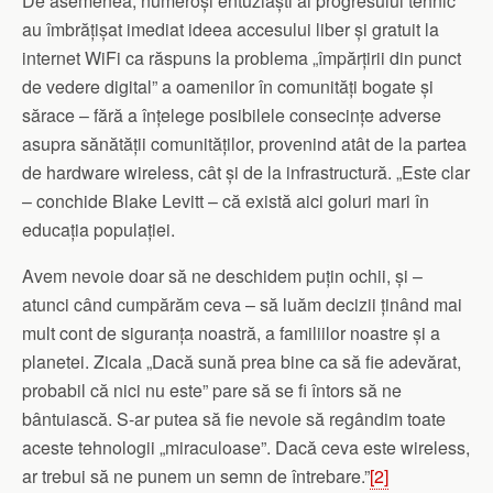
De asemenea, numeroși entuziaști ai progresului tehnic
au îmbrățișat imediat ideea accesului liber și gratuit la
internet WiFi ca răspuns la problema „împărțirii din punct
de vedere digital” a oamenilor în comunități bogate și
sărace – fără a înțelege posibilele consecințe adverse
asupra sănătății comunităților, provenind atât de la partea
de hardware wireless, cât și de la infrastructură. „Este clar
– conchide Blake Levitt – că există aici goluri mari în
educația populației.
Avem nevoie doar să ne deschidem puțin ochii, și –
atunci când cumpărăm ceva – să luăm decizii ținând mai
mult cont de siguranța noastră, a familiilor noastre și a
planetei. Zicala „Dacă sună prea bine ca să fie adevărat,
probabil că nici nu este” pare să se fi întors să ne
bântuiască. S-ar putea să fie nevoie să regândim toate
aceste tehnologii „miraculoase”. Dacă ceva este wireless,
ar trebui să ne punem un semn de întrebare.”
[2]