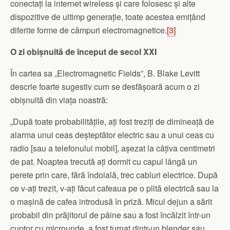
conectați la internet wireless și care folosesc și alte
dispozitive de ultimp generație, toate acestea emițând
diferite forme de câmpuri electromagnetice.
[3]
O zi obișnuită de început de secol XXI
În cartea sa „Electromagnetic Fields”, B. Blake Levitt
descrie foarte sugestiv cum se desfășoară acum o zi
obișnuită din viața noastră:
„După toate probabilitățile, ați fost treziți de dimineață de
alarma unui ceas deșteptător electric sau a unui ceas cu
radio [sau a telefonului mobil], așezat la câțiva centimetri
de pat. Noaptea trecută ați dormit cu capul lângă un
perete prin care, fără îndoială, trec cabluri electrice. După
ce v-ați trezit, v-ați făcut cafeaua pe o plită electrică sau la
o mașină de cafea introdusă în priză. Micul dejun a sărit
probabil din prăjitorul de pâine sau a fost încălzit într-un
cuptor cu microunde, a fost turnat dintr-un blender sau