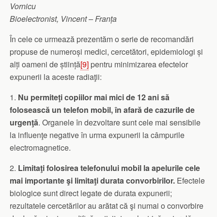
Vornicu
Bioelectronist, Vincent – Franța
În cele ce urmează prezentăm o serie de recomandări
propuse de numeroși medici, cercetători, epidemiologi și
alți oameni de știință
[9]
pentru minimizarea efectelor
expunerii la aceste radiaţii:
1.
Nu permiteţi copiilor mai mici de 12 ani să
folosească un telefon mobil, în afară de cazurile de
urgenţă
. Organele în dezvoltare sunt cele mai sensibile
la influenţe negative în urma expunerii la câmpurile
electromagnetice.
2.
Limitaţi folosirea telefonului mobil la apelurile cele
mai importante şi limitaţi durata convorbirilor.
Efectele
biologice sunt direct legate de durata expunerii;
rezultatele cercetărilor au arătat că şi numai o convorbire