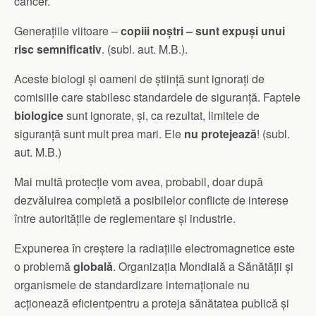
cancer.
Generațiile viitoare –
copiii noștri – sunt expuși unui
risc semnificativ
. (subl. aut. M.B.).
Aceste biologi și oameni de știință sunt ignorați de
comisiile care stabilesc standardele de siguranță. Faptele
biologice
sunt ignorate, și, ca rezultat, limitele de
siguranță sunt mult prea mari. Ele
nu protejează
! (subl.
aut. M.B.)
Mai multă protecție vom avea, probabil, doar după
dezvăluirea completă a posibilelor conflicte de interese
între autoritățile de reglementare și industrie.
Expunerea în creștere la radiațiile electromagnetice este
o problemă
globală
. Organizația Mondială a Sănătății și
organismele de standardizare internaționale nu
acționează eficientpentru a proteja sănătatea publică și