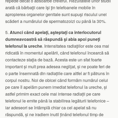
repede decât o absoarbe creierul. Rezultatele unor studii
arată că bărbaţii care îşi ţin telefoanele mobile în
apropierea organelor genitale sunt supuşi riscului unei
scăderi a numărului de spermatozoizi cu până la 30%.
5.
Atunci când apelaţi, aşteptaţi ca interlocutorul
dumneavoastră să răspundă şi abia apoi puneţi
telefonul la ureche
. Intensitatea radiaţiilor este cea mai
ridicată în momentul apelării, când telefonul încearcă să
contacteze staţia de bază. Acesta este un sfat foarte
important și mult prea adesea neglijat, și ne poate feri de
o parte însemnată din radiațiile care altfel ar fi pătruns în
corpul nostru. Noi de obicei când formăm numărul celui
pe care îl apelăm punem imediat telefonul la ureche, și
astfel primim exact cele mai intense radiații pe care
telefonul le emite până la stabilirea legăturii telefonice –
iar adeseori se întâmplă chiar ca cel apelat să nu
răspundă, și ne iradiem inutil ținând telefonul timp de