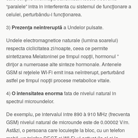
“paralele” intra in interferenta cu sistemul de funcţionare a
celulei, perturbându-i funcţionarea.
3)
Prezenţa neîntreruptă
a Undelor pulsate.
Undele electromagnetice naturale (lumina soarelui)
respecta ciclicitatea zi/noapte, ceea ce permite
sintetizarea Melatoninei pe timpul nopţii, hormonul ”
dirijor a numeroase alte sinteze hormonale. Antenele
GSM si reţelele WI-Fi emit insa neîntrerupt, perturbând
astfel pe timpul nopţii procese metabolice vitale.
4)
O intensitatea enorma
fata de nivelul natural in
spectrul microundelor.
De exemplu, pe intervalul intre 890 à 910 MHz (frecventa
GSM) nivelul natural de microunde este de 0.00002 V/m.
Astăzi, o persoana care locuieşte la bloc, cu un telefon