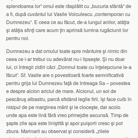
splendoarea lor” omul este răsplătit cu „bucuria sfântă” de
a fi, după cuvântul lui Vasile Voiculescu „contemporan cu
Dumnezeu”. E ceea ce au făcut, de-a lungul anilor, atâţia
şi atâţia sfinţi care acum ţin aprinsă lumina rugăciunii lor
pentru noi.
Dumnezeu a dat omului toate spre mântuire şi nimic din
ceea ce i-ar trebui cu adevărat nu-i lipseşte. Şi nu doar
lui, ci întregii zidiri căci „Domnul toate cu înţelepciune le-a
făcut”. Sf. Vasile are o povestioară foarte semnificativă
pentru grija lui Dumnezeu faţă de întreaga Sa – povestea
e despre alcion ariciul de mare. Alcionul, un soi de
pescăruş albastru, parcă sfidând legile firii, îşi face cuib în
nisipul de pe marginea mării şi le cloceşte, dar acolo
unde apa este lină fără vreo primejdie ascunsă. Timp de
şapte zile apa este liniştită şi apoi puişorii cresc şi pot
zbura. Marinarii au observat şi consideră „zilele