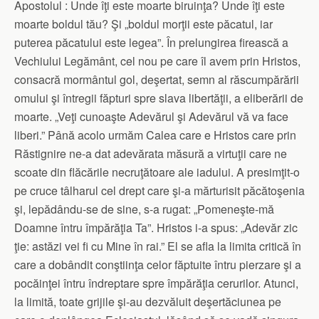
Apostolul : Unde îţi este moarte biruinţa? Unde îţi este
moarte boldul tău? Şi „boldul morţii este păcatul, iar
puterea păcatului este legea”. În prelungirea firească a
Vechiului Legământ, cel nou pe care îl avem prin Hristos,
consacră mormântul gol, deşertat, semn al răscumpărării
omului şi întregii făpturi spre slava libertăţii, a eliberării de
moarte. „Veţi cunoaşte Adevărul şi Adevărul vă va face
liberi.” Până acolo urmăm Calea care e Hristos care prin
Răstignire ne-a dat adevărata măsură a virtuţii care ne
scoate din flăcările necruţătoare ale iadului. A presimţit-o
pe cruce tâlharul cel drept care şi-a mărturisit păcătoşenia
şi, lepădându-se de sine, s-a rugat: „Pomeneşte-mă
Doamne întru împărăţia Ta”. Hristos i-a spus: „Adevăr zic
ţie: astăzi vei fi cu Mine în rai.” El se afla la limita critică în
care a dobândit conştiinţa celor făptuite întru pierzare şi a
pocăinţei întru îndreptare spre împărăţia cerurilor. Atunci,
la limită, toate grijile şi-au dezvăluit deşertăciunea pe