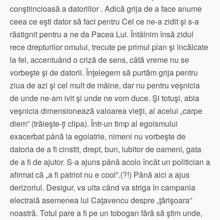
conştiincioasă a datoriilor . Adică grija de a face anume
ceea ce eşti dator să faci pentru Cel ce ne-a zidit şi s-a
răstignit pentru a ne da Pacea Lui. Întâlnim însă zidul
rece drepturilor omului, trecute pe primul plan şi încălcate
la fel, accentuând o criză de sens, câtă vreme nu se
vorbeşte şi de datorii. Înţelegem să purtăm grija pentru
ziua de azi şi cel mult de mâine, dar nu pentru veşnicia
de unde ne-am ivit şi unde ne vom duce. Şi totuşi, abia
veşnicia dimensionează valoarea vieţii, al acelui „carpe
diem” (trăieşte-ţi clipa). Într-un timp al egoismului
exacerbat până la egolatrie, nimeni nu vorbeşte de
datoria de a fi cinstit, drept, bun, iubitor de oameni, gata
de a fi de ajutor. S-a ajuns până acolo încât un politician a
afirmat că „a fi patriot nu e cool”.(?!) Până aici a ajus
derizoriul. Desigur, va uita când va striga în campania
electrală asemenea lui Caţavencu despre „ţărişoara”
noastră. Totul pare a fi pe un tobogan fără să ştim unde,