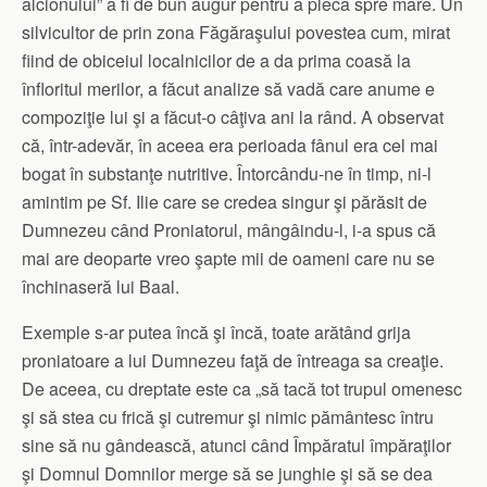
alcionului” a fi de bun augur pentru a pleca spre mare. Un
silvicultor de prin zona Făgăraşului povestea cum, mirat
fiind de obiceiul localnicilor de a da prima coasă la
înfloritul merilor, a făcut analize să vadă care anume e
compoziţie lui şi a făcut-o câţiva ani la rând. A observat
că, într-adevăr, în aceea era perioada fânul era cel mai
bogat în substanţe nutritive. Întorcându-ne în timp, ni-l
amintim pe Sf. Ilie care se credea singur şi părăsit de
Dumnezeu când Proniatorul, mângâindu-l, i-a spus că
mai are deoparte vreo şapte mii de oameni care nu se
închinaseră lui Baal.
Exemple s-ar putea încă şi încă, toate arătând grija
proniatoare a lui Dumnezeu faţă de întreaga sa creaţie.
De aceea, cu dreptate este ca „să tacă tot trupul omenesc
şi să stea cu frică şi cutremur şi nimic pământesc întru
sine să nu gândească, atunci când Împăratul împăraţilor
şi Domnul Domnilor merge să se junghie şi să se dea