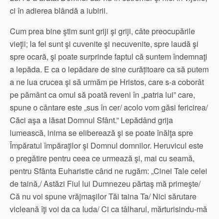
ci în adierea blândă a iubirii.
Cum prea bine ştim sunt griji şi griji, câte preocupările
vieţii; la fel sunt şi cuvenite şi necuvenite, spre laudă şi
spre ocară, şi poate surprinde faptul că suntem îndemnaţi
a lepăda. E ca o lepădare de sine curățitoare ca să putem
a ne lua crucea şi să urmăm pe Hristos, care s-a coborât
pe pământ ca omul să poată reveni în „patria lui” care,
spune o cântare este „sus în cer/ acolo vom găsi fericirea/
Căci aşa a lăsat Domnul Sfânt.” Lepădând grija
lumească, inima se eliberează şi se poate înălţa spre
Împăratul împăraţilor şi Domnul domnilor. Heruvicul este
o pregătire pentru ceea ce urmează şi, mai cu seamă,
pentru Sfânta Euharistie când ne rugăm: „Cinei Tale celei
de taină,/ Astăzi Fiul lui Dumnezeu părtaş mă primeşte/
Că nu voi spune vrăjmaşilor Tăi taina Ta/ Nici sărutare
vicleană îţi voi da ca Iuda/ Ci ca tâlharul, mărturisindu-mă