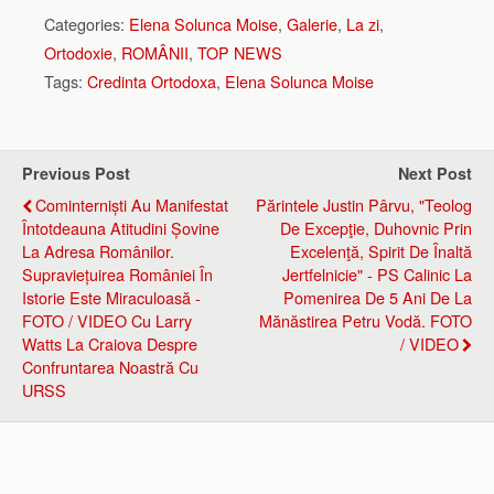
Categories:
Elena Solunca Moise
,
Galerie
,
La zi
,
Ortodoxie
,
ROMÂNII
,
TOP NEWS
Tags:
Credinta Ortodoxa
,
Elena Solunca Moise
Previous Post
Next Post
Cominterniști Au Manifestat
Părintele Justin Pârvu, "teolog
Întotdeauna Atitudini Șovine
De Excepţie, Duhovnic Prin
La Adresa Românilor.
Excelenţă, Spirit De Înaltă
Supraviețuirea României În
Jertfelnicie" - PS Calinic La
Istorie Este Miraculoasă -
Pomenirea De 5 Ani De La
FOTO / VIDEO Cu Larry
Mănăstirea Petru Vodă. FOTO
Watts La Craiova Despre
/ VIDEO
Confruntarea Noastră Cu
URSS