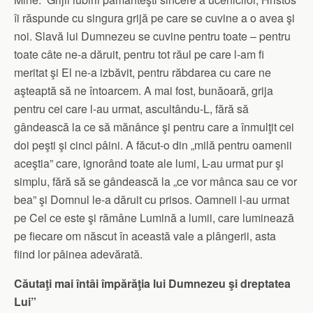
îi răspunde cu singura grijă pe care se cuvine a o avea şi
noi. Slavă lui Dumnezeu se cuvine pentru toate – pentru
toate câte ne-a dăruit, pentru tot răul pe care l-am fi
meritat şi El ne-a izbăvit, pentru răbdarea cu care ne
aşteaptă să ne întoarcem. A mai fost, bunăoară, grija
pentru cei care l-au urmat, ascultându-L, fără să
gândească la ce să mănânce şi pentru care a înmulţit cei
doi peşti şi cinci pâini. A făcut-o din „milă pentru oamenii
aceştia” care, ignorând toate ale lumi, L-au urmat pur şi
simplu, fără să se gândească la „ce vor mânca sau ce vor
bea” şi Domnul le-a dăruit cu prisos. Oamneii l-au urmat
pe Cel ce este şi rămâne Lumină a lumii, care luminează
pe fiecare om născut în această vale a plângerii, asta
fiind lor pâinea adevărată.
Căutaţi mai întâi împărăţia lui Dumnezeu şi dreptatea
Lui”