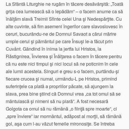
La Sfântă Liturghie ne rugăm în tăcere desăvârşită: „Toată
grija cea lumească să o lepădăm” – o facem anume ca să
înălţăm slavă Treimii Sfinte celei Una şi Nedespărţite. Cu
alte cuvinte, să fim asemeni îngerilor care slavoslovesc în
ceruri, bucurându-ne de Domnul Savaot a cărui mărire
umple cerul şi pământul pe care Însuşi le-a făcut prin
Cuvânt. Gândind în inima la jertfa lui Hristos, la
Răstignirea, Învierea şi Înălţarea o facem în tăcere pentru
că nu este nici timpul şi nici locul să ne poticnim în cele
ale lumii acesteia. Singuri e greu s-o facem, purtându-şi
fiecare crucea şi numai, urmându-L pe Hristos, primind
suferinţele ca plată a propriilor păcate, să ajungem la
slava, prea bine ştiind că Domnul vrea „ca tot omul să se
mântuiască şi nimeni să nu piară”. A fost necesară
Golgota ca omul să nu rămână „o fiinţă spre moarte”, ci
„spre înviere” iar mormântul, adăpost al morţii, să rămână
gol, aşa cum l-au văzut femeile mironosiţe. Se întreba