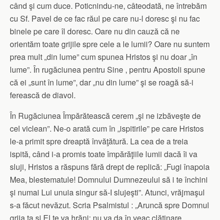
când şi cum duce. Poticnindu-ne, câteodată, ne întrebăm
cu Sf. Pavel de ce fac răul pe care nu-l doresc şi nu fac
binele pe care îl doresc. Oare nu din cauză că ne
orientăm toate grijile spre cele a le lumii? Oare nu suntem
prea mult „din lume” cum spunea Hristos şi nu doar „în
lume”. În rugăciunea pentru Sine , pentru Apostoli spune
că ei „sunt în lume”, dar „nu din lume” şi se roagă să-i
ferească de diavol.
În Rugăciunea Împărătească cerem „şi ne izbăveşte de
cel viclean”. Ne-o arată cum în „ispitirile” pe care Hristos
le-a primit spre dreaptă învăţătură. La cea de a treia
ispită, când i-a promis toate împărăţiile lumii dacă îi va
sluji, Hristos a răspuns fără drept de replică: „Fugi înapoia
Mea, blestematule! Domnului Dumnezeului să i te închini
şi numai Lui unuia singur să-I slujeşti”. Atunci, vrăjmaşul
s-a făcut nevăzut. Scria Psalmistul : „Aruncă spre Domnul
grija ta şi El te va hrăni: nu va da în veac clătinare