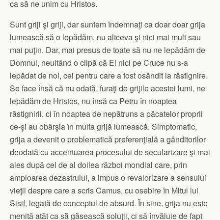
ca să ne unim cu Hristos.
Sunt griji şi griji, dar suntem îndemnaţi ca doar doar grija
lumească să o lepădăm, nu altceva şi nici mai mult sau
mai puţin. Dar, mai presus de toate să nu ne lepădăm de
Domnul, neuitând o clipă că El nici pe Cruce nu s-a
lepădat de noi, cei pentru care a fost osândit la răstignire.
Se face însă că nu odată, furaţi de grijile acestei lumi, ne
lepădăm de Hristos, nu însă ca Petru în noaptea
răstignirii, ci în noaptea de nepătruns a păcatelor proprii
ce-şi au obârşia în multa grijă lumească. Simptomatic,
grija a devenit o problematică preferenţială a gânditorilor
deodată cu accentuarea procesului de secularizare şi mai
ales după cel de al doilea război mondial care, prin
amploarea dezastrului, a impus o revalorizare a sensului
vieţii despre care a scris Camus, cu osebire în Mitul lui
Sisif, legată de conceptul de absurd. În sine, grija nu este
menită atât ca să găsească soluţii, ci să învăluie de fapt