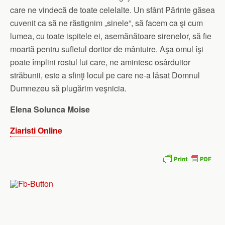
care ne vindecă de toate celelalte. Un sfânt Părinte găsea
cuvenit ca să ne răstignim „sinele”, să facem ca şi cum
lumea, cu toate ispitele ei, asemănătoare sirenelor, să fie
moartă pentru sufletul doritor de mântuire. Aşa omul îşi
poate împlini rostul lui care, ne amintesc osârduitor
străbunii, este a sfinţi locul pe care ne-a lăsat Domnul
Dumnezeu să plugărim veşnicia.
Elena Solunca Moise
Ziaristi Online