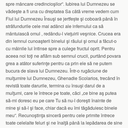
spre mâncare credincioşilor”. Iubirea lui Dumnezeu se
vădeşte a fi una cu dreptatea Sa câtă vreme vedem cum
Fiul lui Dumnezeu Însuşi se jertfește şi coboară până în
străfundurile cele mai adânci ale infernului ca să
mântuiască omul , redându-l vieţuirii veşnice. Crucea era
din lemnul cunoaşterii binelui şi răului şi omul a făcut-o
cu mâinile lui întinse spre a culege fructul oprit. Pentru
aceea noi toţi ne aflăm sub semnul crucii, purtând povara
grea a atâtor suferinţe pentru ca prin ele să ne putem
bucura de slava lui Dumnezeu. Într-o rugăciune de
mulţumire lui Dumnezeu, Ghenadie Scolarios, trecând în
revistă toate darurile, termina cu însuşi darul de a
mulţumi, care le întrece pe toate, căci „ce bine aş putea
să-mi doresc eu pe care Tu să nu-l doreşti înainte de
mine şi să-l şi face, chiar dacă eu îmi tăgăduiesc binele
meu”. Recunoştinţa sinceră pentru cele primite întrece
toate celelalte feluri şi ne înalţă până la lepădarea de sine