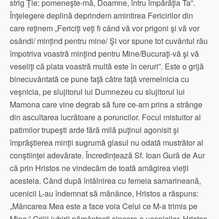
strig Ţie: pomeneşte-mă, Doamne, întru împărăţia Ta”.
Înţelegere deplină deprindem amintirea Fericirilor din
care reţinem „Fericiţi veţi fi când vă vor prigoni şi vă vor
osândi/ mințind pentru mine/ Şi vor spune tot cuvântul rău
împotriva voastră minţind pentru Mine/Bucuraţi-vă şi vă
veseliţi că plata voastră multă este în ceruri”. Este o grijă
binecuvântată ce pune faţă către faţă vremelnicia cu
veşnicia, pe slujitorul lui Dumnezeu cu slujitorul lui
Mamona care vine degrab să fure ce-am prins a strânge
din ascultarea lucrătoare a poruncilor. Focul mistuitor al
patimilor trupeşti arde fără milă puţinul agonisit şi
împrăştierea minţii sugrumă glasul nu odată mustrător al
conştiinţei adevărate. Încredințează Sf. Ioan Gură de Aur
că prin Hristos ne vindecăm de toată amăgirea vieţii
acesteia. Când după întâlnirea cu femeia samarineană,
ucenicii L-au îndemnat să mănânce, Hristos a răspuns:
„Mâncarea Mea este a face voia Celui ce M-a trimis pe
Mine.” Grijii iubirii pământeşti sincere a ucenicilor, Hristos