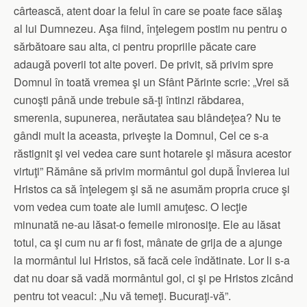
cârtească, atent doar la felul în care se poate face sălaş
al lui Dumnezeu. Aşa fiind, înţelegem postim nu pentru o
sărbătoare sau alta, ci pentru propriile păcate care
adaugă poverii tot alte poveri. De privit, să privim spre
Domnul în toată vremea şi un Sfânt Părinte scrie: „Vrei să
cunoşti până unde trebuie să-ţi întinzi răbdarea,
smerenia, supunerea, nerăutatea sau blândeţea? Nu te
gândi mult la aceasta, priveşte la Domnul, Cel ce s-a
răstignit şi vei vedea care sunt hotarele şi măsura acestor
virtuţi” Rămâne să privim mormântul gol după Învierea lui
Hristos ca să înţelegem şi să ne asumăm propria cruce şi
vom vedea cum toate ale lumii amuţesc. O lecţie
minunată ne-au lăsat-o femeile mironosiţe. Ele au lăsat
totul, ca şi cum nu ar fi fost, mânate de grija de a ajunge
la mormântul lui Hristos, să facă cele îndătinate. Lor li s-a
dat nu doar să vadă mormântul gol, ci şi pe Hristos zicând
pentru tot veacul: „Nu vă temeţi. Bucuraţi-vă”.