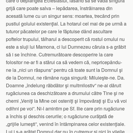
care o deplângea Eclesiastul, lăsând să se vadă singura
grijă care poate salva – lepădarea, înstrăinarea din
acesată lume cu un singur sens: moartea, trecând prin
pustiul golului existenţial. La hotarul cel mai de pe urmă a
tuturor păcatelor pe care le făptuise dând ascultare
poftelor trupului, tâlharul a descoperit că rostul omului nu
este a sluji lui Mamona, ci lui Dumnezeu căruia s-a grăbit
să i se închine. Cutremurătoare descoperire la care
folositor ne-ar fi a stărui ca să vedem că, nepricepându-
ne la „nici un răspuns” pentru că toate sunt la Domnul şi
de la Domnul, ne rămâne ruga singură: Miluieşte-ne. Da.
Doamne „îndelung răbdător şi multmilostiv” ne-ai dăruit
rugăciunea ca deschizătoare a drumului către Tine şi ne
chemi „Veniţi la Mine cei osteniţi şi împovăraţi şi Eu vă voi
odihni pe voi”. Ni-l amintim pe Sf. Ilie care prin rugăciune
a închis şi deschis cerurile; o rugăciune curăţată de
„grijile lumeşti”, venind în întâmpinarea celor existenţiale.
Lui i s-a arătat Domnul dar nu în cutremur şi nici în vijelie,