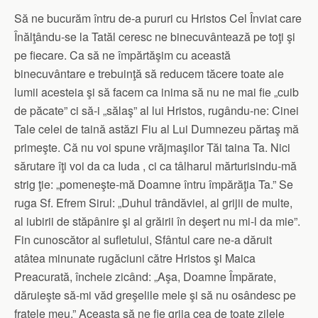
Să ne bucurăm întru de-a pururi cu Hristos Cel Înviat care
Înălţându-se la Tatăl ceresc ne binecuvântează pe toţi şi
pe fiecare. Ca să ne împărtăşim cu această
binecuvântare e trebuinţă să reducem tăcere toate ale
lumii acesteia şi să facem ca inima să nu ne mai fie „cuib
de păcate” ci să-i „sălaş” al lui Hristos, rugându-ne: Cinei
Tale celei de taină astăzi Fiu al Lui Dumnezeu părtaş mă
primeşte. Că nu voi spune vrăjmaşilor Tăi taina Ta. Nici
sărutare îţi voi da ca Iuda , ci ca tâlharul mărturisindu-mă
strig ţie: „pomeneşte-mă Doamne întru împărăţia Ta.” Se
ruga Sf. Efrem Sirul: „Duhul trândăviei, al grijii de multe,
al iubirii de stăpânire şi al grăirii în deşert nu mi-l da mie”.
Fin cunoscător al sufletului, Sfântul care ne-a dăruit
atâtea minunate rugăciuni către Hristos şi Maica
Preacurată, încheie zicând: „Aşa, Doamne Împărate,
dăruieşte să-mi văd greşelile mele şi să nu osândesc pe
fratele meu.” Aceasta să ne fie grija cea de toate zilele