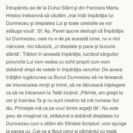
Întrupându-se de la Duhul Sfânt şi din Fecioara Maria,
Hristos îndeamnă să căutăm „mai întâi împărăţia lui
Dumnezeu şi dreptatea Lui şi toate celelalte se vor
adăuga vouă”. Sf. Ap. Pavel spune desluşit că Împărăţia
lui Dumnezeu, care nu e de pe această lume, nu e nici
mâncare, nici băutură, „ci dreptate şi pace şi bucurie
sfântă”. Trăitori în această împărăţie, lucrând sârguitor
poruncile Lui vom vedea cu ochii proprii cum vom
dobândi drept de cetate în împărăţia cerurilor. De aceea
înălţăm rugăciunea ca Bunul Dumnezeu să ne ferească
de întunecarea minţii şi inimii, să ne dăruiască înţelegere
ca să ne întoarcem la Tatăl zicând: „Părinte, am greşit la
cer şi înaintea Ta şi nu sunt vrednic să mă numesc fiul
tău. Primeşte-mă ca pe unul dintre argaţii tăi”. Nu este
greu de imaginat că, străduind a dobândi dreptatea lui
Dumnezeu cum o aflăm din Sfintele Scripturi, vom ajunge
la pacea cu „Cel ce a făcut cerul şi pământul cu toată