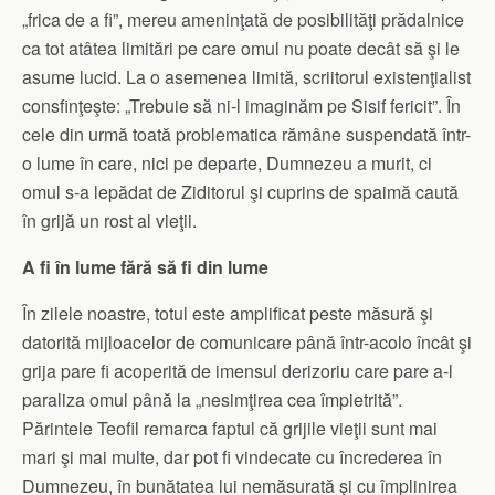
„frica de a fi”, mereu ameninţată de posibilităţi prădalnice
ca tot atâtea limitări pe care omul nu poate decât să şi le
asume lucid. La o asemenea limită, scriitorul existenţialist
consfinţeşte: „Trebuie să ni-l imaginăm pe Sisif fericit”. În
cele din urmă toată problematica rămâne suspendată într-
o lume în care, nici pe departe, Dumnezeu a murit, ci
omul s-a lepădat de Ziditorul şi cuprins de spaimă caută
în grijă un rost al vieţii.
A fi în lume fără să fi din lume
În zilele noastre, totul este amplificat peste măsură şi
datorită mijloacelor de comunicare până într-acolo încât şi
grija pare fi acoperită de imensul derizoriu care pare a-l
paraliza omul până la „nesimţirea cea împietrită”.
Părintele Teofil remarca faptul că grijile vieţii sunt mai
mari şi mai multe, dar pot fi vindecate cu încrederea în
Dumnezeu, în bunătatea lui nemăsurată şi cu împlinirea