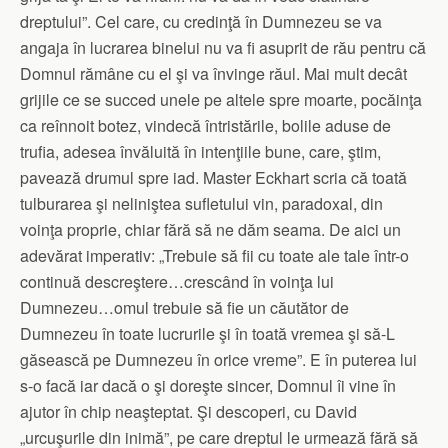
dreptului”. Cel care, cu credinţă în Dumnezeu se va
angaja în lucrarea binelui nu va fi asuprit de rău pentru că
Domnul rămâne cu el şi va învinge răul. Mai mult decât
grijile ce se succed unele pe altele spre moarte, pocăinţa
ca reînnoit botez, vindecă întristările, bolile aduse de
trufia, adesea învăluită în intenţiile bune, care, ştim,
pavează drumul spre iad. Master Eckhart scria că toată
tulburarea şi neliniştea sufletului vin, paradoxal, din
voinţa proprie, chiar fără să ne dăm seama. De aici un
adevărat imperativ: „Trebuie să fii cu toate ale tale într-o
continuă descreştere…crescând în voinţa lui
Dumnezeu…omul trebuie să fie un căutător de
Dumnezeu în toate lucrurile şi în toată vremea şi să-L
găsească pe Dumnezeu în orice vreme”. E în puterea lui
s-o facă iar dacă o şi doreşte sincer, Domnul îi vine în
ajutor în chip neaşteptat. Şi descoperi, cu David
„urcuşurile din inimă”, pe care dreptul le urmează fără să