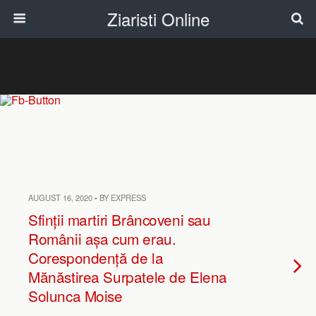
Ziaristi Online
AUGUST 16, 2020 • BY EXPRESS
Sfinții martiri Brâncoveni sau
Românii așa cum erau.
Corespondență de la
Mănăstirea Surpatele de Elena
Solunca Moise