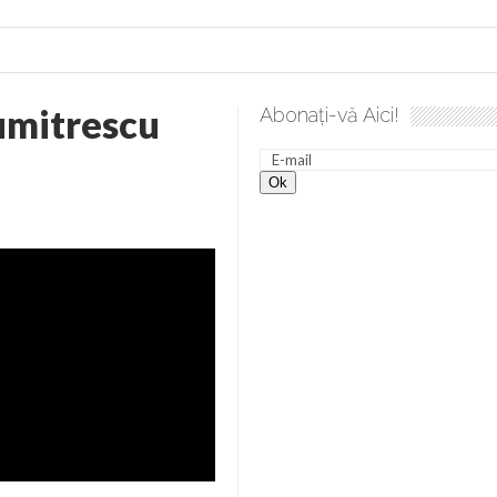
umitrescu
Abonați-vă Aici!
lea spre desăvârșire. Gând de duminică de Elena Solunca Moise
nevoie de ajutorul nostru!
generate de tehnologia 5G și cere Dezbatere Națională
vernul, dat în judecată pentru HG 5G. Antenele de telefonie mo
tă chiar de către el: Sfânta Ana – Orșova
ad și Cavalerii noilor apocalipse. “O societate înfricoșată e mult
 Televiziunea Naţională – o mare sărbătoare. VIDEO
it – pe El să-l ascultați!” În inimi “să-nflorească, ca rod de har, H
rul român: “românii sunt slavi, nu latini”. Fostul agent ceaușist d