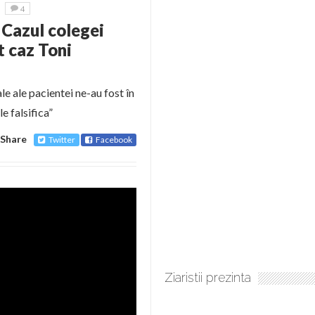
4
 Cazul colegei
t caz Toni
 ale pacientei ne-au fost în
e falsifica”
Share
Twitter
Facebook
Ziaristii prezinta