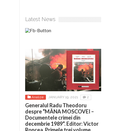
Latest News
Analize
JANUARY 19, 2021
2
Generalul Radu Theodoru
despre “MÂNA MOSCOVEI –
Documentele crimei din
decembrie 1989”. Editor: Victor
Roncea. Primele trei volume