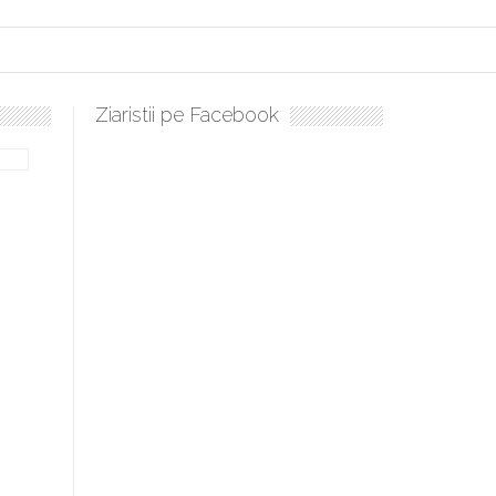
Ziaristii pe Facebook
bilă, periculoase pentru sănătate
 mai ușor de stăpânit”
ristos!”
e la Humanitas militează pentru federalizarea