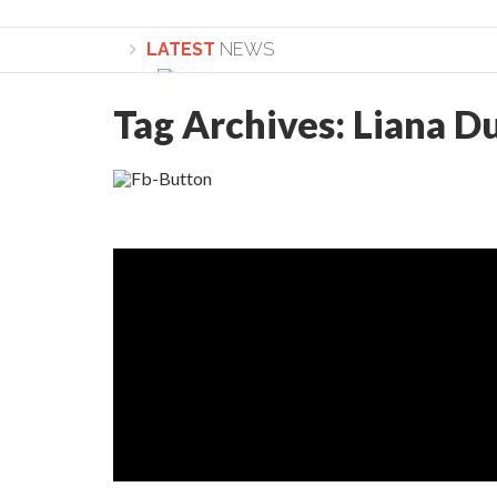
LATEST
NEWS
Tag Archives:
Liana D
Lepădarea de sine și urmarea lui Hristos. Ca
Sculați, sculați, boieri mari! Sara Nukina are 
Academia Române revine în cazul pericolele 
Academia Română: 5G poate cauza CANCER. Gu
La Mulți Ani, Eugen Mihăescu!
Pamfil Șeicaru omagiat la Mănăstirea ctitori
Nu vă fie frică! FOTO și VIDEO cu Corneliu Vl
Mariana Nicolesco: Evenimentele Darclée la
Schimbarea la Față: “Acesta e Fiul Meu Mult Iub
Turnătorul DIE Lucian Boia înjură din nou popo
României