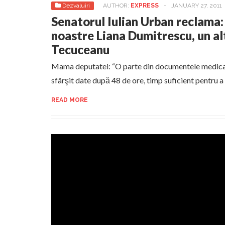
Dezvaluiri
AUTHOR:
EXPRESS
-
JANUARY 27, 2011
Senatorul Iulian Urban reclama:
noastre Liana Dumitrescu, un al
Tecuceanu
Mama deputatei: “O parte din documentele medicale
sfârşit date după 48 de ore, timp suficient pentru a l
READ MORE