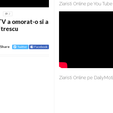
Ziaristi Online pe You Tube
2
TV a omorat-o si a
itrescu
Share
Twitter
Facebook
Ziaristi Online pe DailyMot