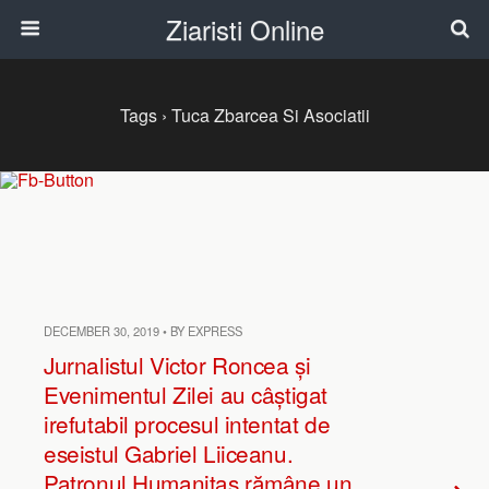
Ziaristi Online
Tags › Tuca Zbarcea Si Asociatii
DECEMBER 30, 2019 • BY EXPRESS
Jurnalistul Victor Roncea și
Evenimentul Zilei au câștigat
irefutabil procesul intentat de
eseistul Gabriel Liiceanu.
Patronul Humanitas rămâne un