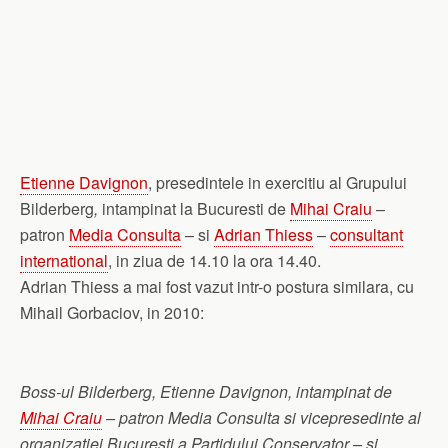
Etienne Davignon
, presedintele in exercitiu al Grupului
Bilderberg
,
intampinat la Bucuresti de
Mihai Craiu
–
patron
Media Consulta
– si
Adrian Thiess
–
consultant
international
, in ziua de 14.10 la ora 14.40.
Adrian Thiess a mai fost vazut intr-o postura similara, cu
Mihail Gorbaciov, in 2010:
Boss-ul Bilderberg, Etienne Davignon, intampinat de
Mihai Craiu
– patron Media Consulta si vicepresedinte al
organizatiei Bucuresti a Partidului Conservator – si