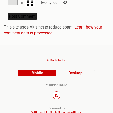
×
=
twenty four
This site uses Akismet to reduce spam.
Learn how your
comment data is processed.
Back to top
Mobile
Desktop
ziaristionline.ro
Powered by
WPtouch Mobile Suite for WordPress