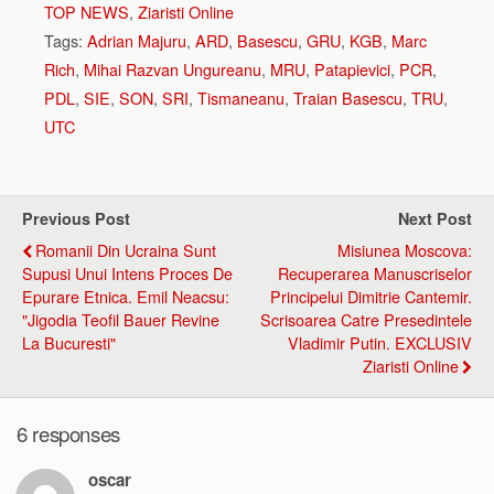
TOP NEWS
,
Ziaristi Online
Tags:
Adrian Majuru
,
ARD
,
Basescu
,
GRU
,
KGB
,
Marc
Rich
,
Mihai Razvan Ungureanu
,
MRU
,
Patapievici
,
PCR
,
PDL
,
SIE
,
SON
,
SRI
,
Tismaneanu
,
Traian Basescu
,
TRU
,
UTC
Previous Post
Next Post
Romanii Din Ucraina Sunt
Misiunea Moscova:
Supusi Unui Intens Proces De
Recuperarea Manuscriselor
Epurare Etnica. Emil Neacsu:
Principelui Dimitrie Cantemir.
"Jigodia Teofil Bauer Revine
Scrisoarea Catre Presedintele
La Bucuresti"
Vladimir Putin. EXCLUSIV
Ziaristi Online
6 responses
oscar