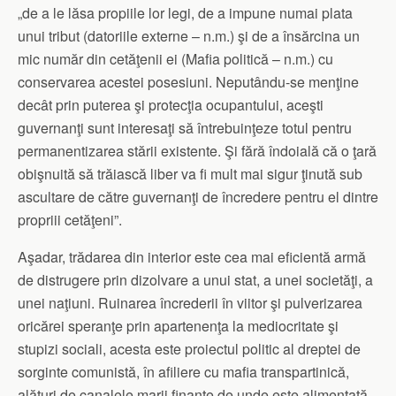
„de a le lăsa propiile lor legi, de a impune numai plata
unui tribut (datoriile externe – n.m.) şi de a însărcina un
mic număr din cetăţenii ei (Mafia politică – n.m.) cu
conservarea acestei posesiuni. Neputându-se menţine
decât prin puterea şi protecţia ocupantului, aceşti
guvernanţi sunt interesaţi să întrebuinţeze totul pentru
permanentizarea stării existente. Şi fără îndoială că o ţară
obişnuită să trăiască liber va fi mult mai sigur ţinută sub
ascultare de către guvernanţi de încredere pentru el dintre
propriii cetăţeni”.
Aşadar, trădarea din interior este cea mai eficientă armă
de distrugere prin dizolvare a unui stat, a unei societăţi, a
unei naţiuni. Ruinarea încrederii în viitor şi pulverizarea
oricărei speranţe prin apartenenţa la mediocritate şi
stupizi sociali, acesta este proiectul politic al dreptei de
sorginte comunistă, în afiliere cu mafia transpartinică,
alături de canalele marii finanţe de unde este alimentată