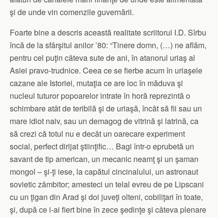
şi de unde vin comenzile guvernării.
Foarte bine a descris această realitate scriitorul I.D. Sîrbu
încă de la sfârşitul anilor ’80: “Tinere domn, (…) ne aflăm,
pentru cel puţin câteva sute de ani, în atanorul uriaş al
Asiei pravo-trudnice. Ceea ce se fierbe acum în uriaşele
cazane ale Istoriei, mutaţia ce are loc în măduva şi
nucleul tuturor popoarelor intrate în horă reprezintă o
schimbare atât de teribilă şi de uriaşă, încât să fii sau un
mare idiot naiv, sau un demagog de vitrină şi latrină, ca
să crezi că totul nu e decât un oarecare experiment
social, perfect dirijat ştiinţific… Bagi într-o eprubetă un
savant de tip american, un mecanic neamţ şi un şaman
mongol – şi-ţi iese, la capătul cincinalului, un astronaut
sovietic zâmbitor; amesteci un telal evreu de pe Lipscani
cu un ţigan din Arad şi doi juveţi olteni, cobiliţari în toate,
şi, după ce i-ai fiert bine în zece şedinţe şi câteva plenare