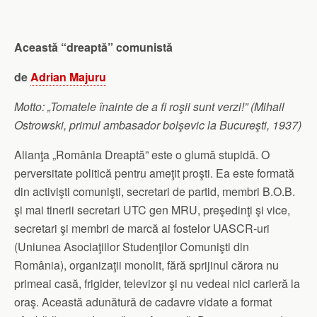
Această “dreaptă” comunistă
de
Adrian Majuru
Motto: „Tomatele înainte de a fi roşii sunt verzi!” (Mihail
Ostrowski, primul ambasador bolşevic la Bucureşti, 1937)
Alianţa „România Dreaptă” este o glumă stupidă. O
perversitate politică pentru ameţit proşti. Ea este formată
din activişti comunişti, secretari de partid, membri B.O.B.
şi mai tinerii secretari UTC gen MRU, preşedinţi şi vice,
secretari şi membri de marcă ai fostelor UASCR-uri
(Uniunea Asociaţiilor Studenţilor Comunişti din
România), organizaţii monolit, fără sprijinul cărora nu
primeai casă, frigider, televizor şi nu vedeai nici carieră la
oraş. Această adunătură de cadavre vidate a format