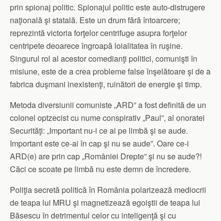
prin spionaj politic. Spionajul politic este auto-distrugere
naţională şi statală. Este un drum fără întoarcere;
reprezintă victoria forţelor centrifuge asupra forţelor
centripete deoarece îngroapă loialitatea în ruşine.
Singurul rol al acestor comedianţi politici, comunişti în
misiune, este de a crea probleme false înşelătoare şi de a
fabrica duşmani inexistenţi, ruinători de energie şi timp.
Metoda diversiunii comuniste „ARD” a fost definită de un
colonel optzecist cu nume conspirativ „Paul”, al onoratei
Securităţi: „Important nu-i ce ai pe limbă şi se aude.
Important este ce-ai în cap şi nu se aude”. Oare ce-i
ARD(e) are prin cap „României Drepte” şi nu se aude?!
Căci ce scoate pe limbă nu este demn de încredere.
Poliţia secretă politică în România polarizează mediocrii
de teapa lui MRU şi magnetizează egoiştii de teapa lui
Băsescu în detrimentul celor cu inteligenţă şi cu