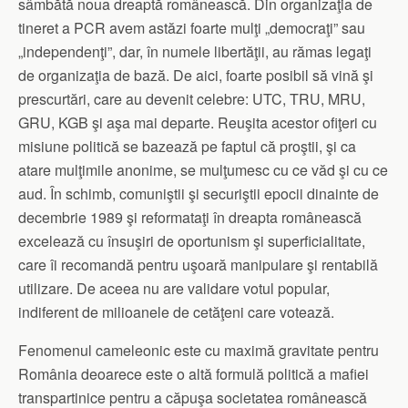
sâmbătă noua dreaptă românească. Din organizaţia de
tineret a PCR avem astăzi foarte mulţi „democraţi” sau
„independenţi”, dar, în numele libertăţii, au rămas legaţi
de organizaţia de bază. De aici, foarte posibil să vină şi
prescurtări, care au devenit celebre: UTC, TRU, MRU,
GRU, KGB şi aşa mai departe. Reuşita acestor ofiţeri cu
misiune politică se bazează pe faptul că proştii, şi ca
atare mulţimile anonime, se mulţumesc cu ce văd şi cu ce
aud. În schimb, comuniştii şi securiştii epocii dinainte de
decembrie 1989 şi reformataţi în dreapta românească
excelează cu însuşiri de oportunism şi superficialitate,
care îi recomandă pentru uşoară manipulare şi rentabilă
utilizare. De aceea nu are validare votul popular,
indiferent de milioanele de cetăţeni care votează.
Fenomenul cameleonic este cu maximă gravitate pentru
România deoarece este o altă formulă politică a mafiei
transpartinice pentru a căpuşa societatea românească