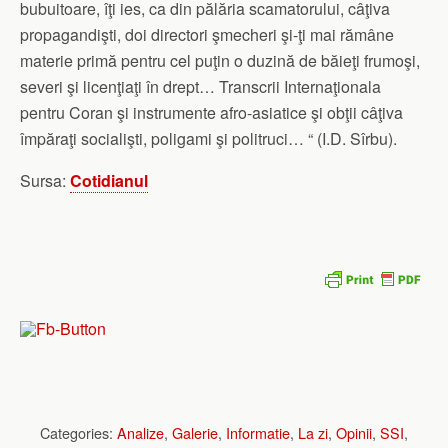
bubuitoare, îţi ies, ca din pălăria scamatorului, câţiva
propagandişti, doi directori şmecheri şi-ţi mai rămâne
materie primă pentru cel puţin o duzină de băieţi frumoşi,
severi şi licenţiaţi în drept… Transcrii Internaţionala
pentru Coran şi instrumente afro-asiatice şi obţii câţiva
împăraţi socialişti, poligami şi politruci… “ (I.D. Sîrbu).
Sursa:
Cotidianul
Categories:
Analize
,
Galerie
,
Informatie
,
La zi
,
Opinii
,
SSI
,