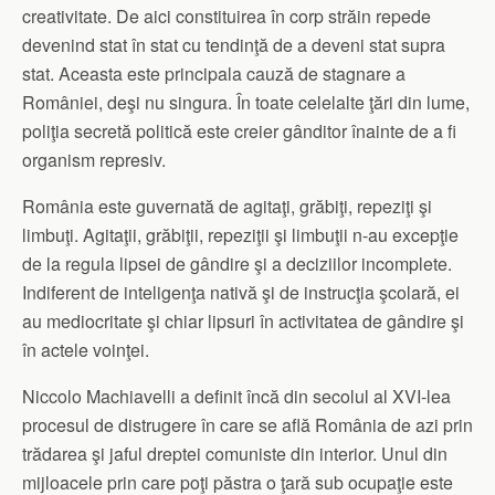
creativitate. De aici constituirea în corp străin repede
devenind stat în stat cu tendinţă de a deveni stat supra
stat. Aceasta este principala cauză de stagnare a
României, deşi nu singura. În toate celelalte ţări din lume,
poliţia secretă politică este creier gânditor înainte de a fi
organism represiv.
România este guvernată de agitaţi, grăbiţi, repeziţi şi
limbuţi. Agitaţii, grăbiţii, repeziţii şi limbuţii n-au excepţie
de la regula lipsei de gândire şi a deciziilor incomplete.
Indiferent de inteligenţa nativă şi de instrucţia şcolară, ei
au mediocritate şi chiar lipsuri în activitatea de gândire şi
în actele voinţei.
Niccolo Machiavelli a definit încă din secolul al XVI-lea
procesul de distrugere în care se află România de azi prin
trădarea şi jaful dreptei comuniste din interior. Unul din
mijloacele prin care poţi păstra o ţară sub ocupaţie este