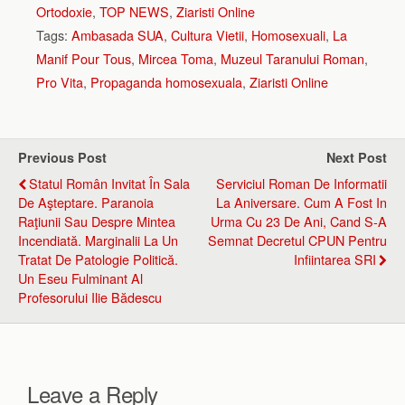
Ortodoxie
,
TOP NEWS
,
Ziaristi Online
Tags:
Ambasada SUA
,
Cultura Vietii
,
Homosexuali
,
La
Manif Pour Tous
,
Mircea Toma
,
Muzeul Taranului Roman
,
Pro Vita
,
Propaganda homosexuala
,
Ziaristi Online
Previous Post
Next Post
Statul Român Invitat În Sala
Serviciul Roman De Informatii
De Aşteptare. Paranoia
La Aniversare. Cum A Fost In
Raţiunii Sau Despre Mintea
Urma Cu 23 De Ani, Cand S-A
Incendiată. Marginalii La Un
Semnat Decretul CPUN Pentru
Tratat De Patologie Politică.
Infiintarea SRI
Un Eseu Fulminant Al
Profesorului Ilie Bădescu
Leave a Reply