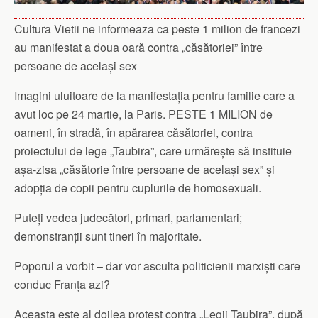
Cultura Vietii ne informeaza ca peste 1 milion de francezi
au manifestat a doua oară contra „căsătoriei” între
persoane de același sex
Imagini uluitoare de la manifestația pentru familie care a
avut loc pe 24 martie, la Paris. PESTE 1 MILION de
oameni, în stradă, în apărarea căsătoriei, contra
proiectului de lege „Taubira”, care urmărește să instituie
așa-zisa „căsătorie între persoane de același sex” și
adopția de copii pentru cuplurile de homosexuali.
Puteți vedea judecători, primari, parlamentari;
demonstranții sunt tineri în majoritate.
Poporul a vorbit – dar vor asculta politicienii marxiști care
conduc Franța azi?
Aceasta este al doilea protest contra „Legii Taubira”, după