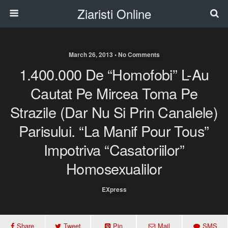
Ziaristi Online
March 26, 2013 • No Comments
1.400.000 De “homofobi” L-Au
Cautat Pe Mircea Toma Pe
Strazile (dar Nu Si Prin Canalele)
Parisului. “La Manif Pour Tous”
Impotriva “casatoriilor”
Homosexualilor
EXpress
Share
Tweet
Pin
Mail
SMS