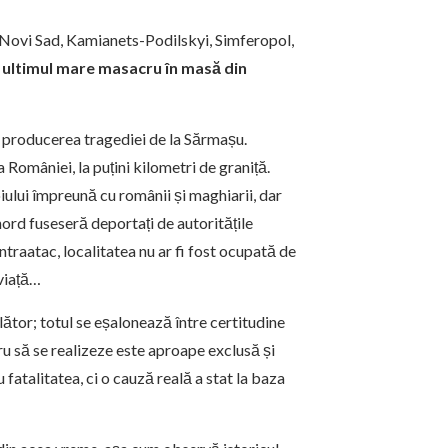
, Novi Sad, Kamianets-Podilskyi, Simferopol,
t ultimul mare masacru în masă din
în producerea tragediei de la Sărmașu.
 României, la puțini kilometri de graniță.
iului împreună cu românii și maghiarii, dar
 nord fuseseră deportați de autoritățile
traatac, localitatea nu ar fi fost ocupată de
 viață…
plător; totul se eșalonează între certitudine
ru să se realizeze este aproape exclusă și
fatalitatea, ci o cauză reală a stat la baza