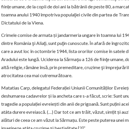
ființe umane, de la copii de doi ani la bătrânii de peste 80, a marca
toamna anului 1940 împotriva populaţiei civile din partea de Tran
Dictatului de la Viena.
Crimele comise de armata și jandarmeria ungare în toamna lui 1944
dintre România şi Aliaţi, sunt puţin cunoscute. În afară de îngroz
care a avut loc în octombrie 1944, lista ororilor comise în satele di
Aradului este lungă. Uciderea la Sărmaşu a 126 de fiinţe umane, doa
altă religie, rămâne însă, prin premeditare, cruzime şi împrejurări
atrocitatea cea mai cutremurătoare.
Matatias Carp, delegatul Federației Uniunii Comunităților Evreiești
deshumarea cadavrelor și la ancheta care s-a făcut, scrie: Sunt unul 
tragedie a populației evreiești din anii de prigoană. Sunt puțini acei
atâta durere evreiască. (…) Dar tot ce am trăit, văzut, simțit și auzi
alături de ceea ce am văzut la Sărmașu. Este peste puterea unei min
imagineze atâta cruzime și bestialitate.[2]”