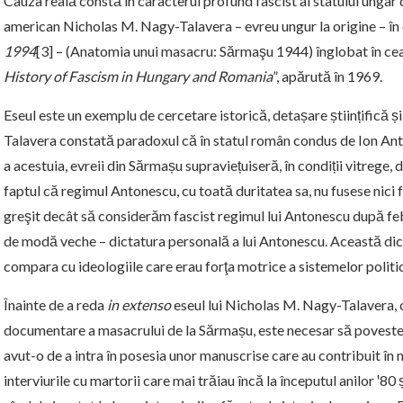
Cauza reală constă în caracterul profund fascist al statului ungar
american Nicholas M. Nagy-Talavera – evreu ungur la origine – în
1994
[3] – (Anatomia unui masacru: Sărmaşu 1944) înglobat în cea de
History of Fascism in Hungary and Romania
”, apărută în 1969.
Eseul este un exemplu de cercetare istorică, detașare științifică și
Talavera constată paradoxul că în statul român condus de Ion Ant
a acestuia, evreii din Sărmașu supraviețuiseră, în condiții vitrege, 
faptul că regimul Antonescu, cu toată duritatea sa, nu fusese nici f
greşit decât să considerăm fascist regimul lui Antonescu după febr
de modă veche – dictatura personală a lui Antonescu. Această dict
compara cu ideologiile care erau forţa motrice a sistemelor politice
Înainte de a reda
in extenso
eseul lui Nicholas M. Nagy-Talavera, 
documentare a masacrului de la Sărmașu, este necesar să povest
avut-o de a intra în posesia unor manuscrise care au contribuit în 
interviurile cu martorii care mai trăiau încă la începutul anilor ꞌ80