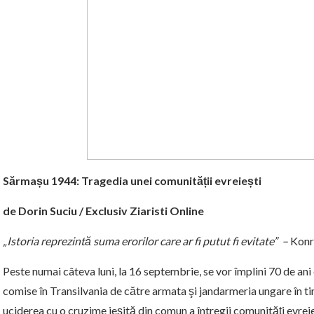
Sărmașu 1944: Tragedia unei comunității evreiești
de Dorin Suciu / Exclusiv Ziaristi Online
„Istoria reprezintă suma erorilor care ar fi putut fi evitate” –
Konr
Peste numai câteva luni, la 16 septembrie, se vor împlini 70 de an
comise în Transilvania de către armata şi jandarmeria ungare în ti
uciderea cu o cruzime ieşită din comun a întregii comunităţi evre