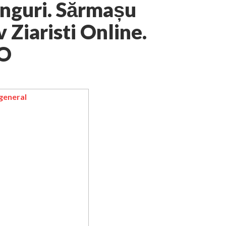
unguri. Sărmașu
v Ziaristi Online.
TO