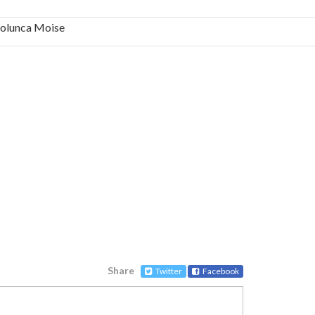
 Solunca Moise
bilă, periculoase pentru sănătate
 mai ușor de stăpânit”
ristos!”
e la Humanitas militează pentru federalizarea
Share
Twitter
Facebook