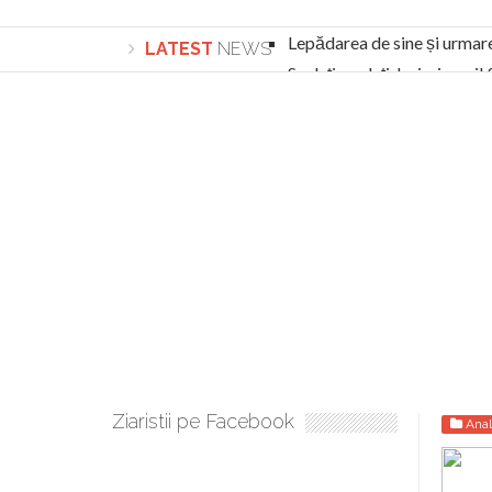
Lepădarea de sine și urmar
LATEST
NEWS
Sculați, sculați, boieri mari
Academia Române revine în cazul pericolele 
Academia Română: 5G poate cauza CANCER. Gu
La Mulți Ani, Eugen Mihăescu!
Pamfil Șeicaru omagiat la Mănăstirea ctitori
Nu vă fie frică! FOTO și VIDEO cu Corneliu Vl
Mariana Nicolesco: Evenimentele Darclée la
Schimbarea la Față: “Acesta e Fiul Meu Mult Iub
Turnătorul DIE Lucian Boia înjură din nou popo
României
Ziaristii pe Facebook
Anal