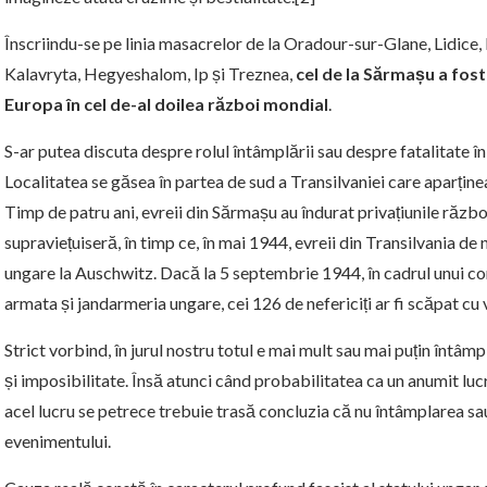
Înscriindu-se pe linia masacrelor de la Oradour-sur-Glane, Lidice
Kalavryta, Hegyeshalom, Ip și Treznea,
cel de la Sărmașu a fos
Europa în cel de-al doilea război mondial
.
S-ar putea discuta despre rolul întâmplării sau despre fatalitate 
Localitatea se găsea în partea de sud a Transilvaniei care aparținea
Timp de patru ani, evreii din Sărmașu au îndurat privațiunile războ
supraviețuiseră, în timp ce, în mai 1944, evreii din Transilvania de
ungare la Auschwitz. Dacă la 5 septembrie 1944, în cadrul unui con
armata și jandarmeria ungare, cei 126 de nefericiți ar fi scăpat cu
Strict vorbind, în jurul nostru totul e mai mult sau mai puțin întâm
și imposibilitate. Însă atunci când probabilitatea ca un anumit luc
acel lucru se petrece trebuie trasă concluzia că nu întâmplarea sau 
evenimentului.