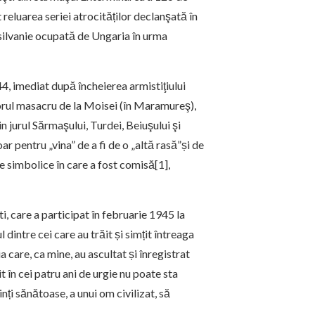
t reluarea seriei atrocităților declanşată în
silvanie ocupată de Ungaria în urma
, imediat după încheierea armistiţiului
itorul masacru de la Moisei (în Maramureş),
n jurul Sărmaşului, Turdei, Beiuşului şi
r pentru „vina” de a fi de o „altă rasă”și de
le simbolice în care a fost comisă[1],
, care a participat în februarie 1945 la
dintre cei care au trăit și simțit întreaga
a care, ca mine, au ascultat și înregistrat
t în cei patru ani de urgie nu poate sta
ți sănătoase, a unui om civilizat, să