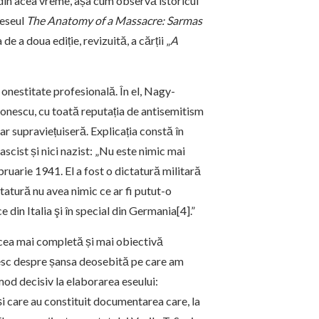
 din acea vreme, așa cum observă istoricul
 eseul
The Anatomy of a Massacre: Sarmas
 a doua ediție, revizuită, a cărții „
A
 onestitate profesională. În el, Nagy-
onescu, cu toată reputația de antisemitism
dar supraviețuiseră. Explicația constă în
ascist și nici nazist: „Nu este nimic mai
uarie 1941. El a fost o dictatură militară
atură nu avea nimic ce ar fi putut-o
 din Italia şi în special din Germania[4].”
cea mai completă și mai obiectivă
esc despre șansa deosebită pe care am
mod decisiv la elaborarea eseului:
 și care au constituit documentarea care, la