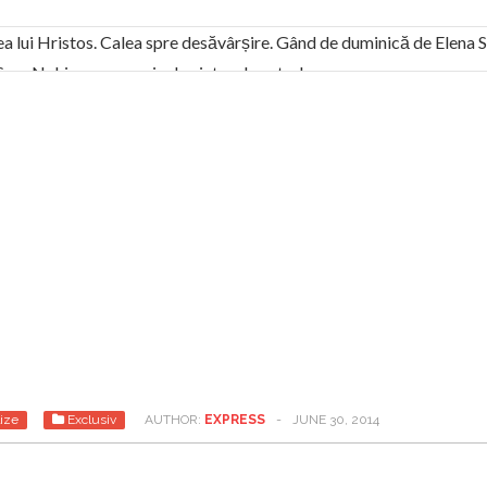
ea lui Hristos. Calea spre desăvârșire. Gând de duminică de Elena
! Sara Nukina are nevoie de ajutorul nostru!
generate de tehnologia 5G și cere Dezbatere Națională
vernul, dat în judecată pentru HG 5G. Antenele de telefonie mo
tă chiar de către el: Sfânta Ana – Orșova
ad și Cavalerii noilor apocalipse. “O societate înfricoșată e mult
 Televiziunea Naţională – o mare sărbătoare. VIDEO
it – pe El să-l ascultați!” În inimi “să-nflorească, ca rod de har, H
rul român: “românii sunt slavi, nu latini”. Fostul agent ceaușist d
ize
Exclusiv
AUTHOR:
EXPRESS
-
JUNE 30, 2014