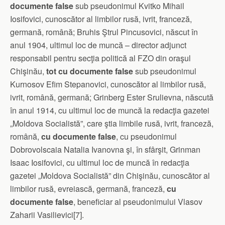
documente false
sub pseudonimul Kvitko Mihail
Iosifovici, cunoscător al limbilor rusă, ivrit, franceză,
germană, română; Bruhis Ştrul Pincusovici, născut în
anul 1904, ultimul loc de muncă – director adjunct
responsabil pentru secţia politică al FZO din oraşul
Chişinău,
tot cu
documente false
sub pseudonimul
Kurnosov Efim Stepanovici, cunoscător al limbilor rusă,
ivrit, română, germană; Grinberg Ester Srulievna, născută
în anul 1914, cu ultimul loc de muncă la redacţia gazetei
„Moldova Socialistă”, care ştia limbile rusă, ivrit, franceză,
română,
cu documente
false
, cu pseudonimul
Dobrovolscaia Natalia Ivanovna şi, în sfârşit, Grinman
Isaac Iosifovici, cu ultimul loc de muncă în redacţia
gazetei „Moldova Socialistă” din Chişinău, cunoscător al
limbilor rusă, evreiască, germană, franceză,
cu
documente false
, beneficiar al pseudonimului Vlasov
Zaharii Vasilievici[7].