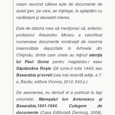
masiv reunind câteva sute de documente de
acest gen, pe care, se înţelege, le aşteptăm cu
nerăbdare şi deosebit interes.
Este de datoria mea să menţionez că, anterior,
profesorul Alexandru Moraru a valorificat
numeroase documente româneşti de maxima
însemnătate depozitate în Arhivele din
Chişinău, dintre care unele au reţinut
atenţia
lui Paul Goma
pentru magistralu-i eseu
Săptămâna Roşie
(28 iunie-3 iulie 1940) sau
Basarabia şi evreii
(cea mai recentă ediţe, a 7-
a, Bacău, editura Vicovia, 2010, 543 p.).
De asemenea, nu demult el a publicat la Iaşi
volumele
: Mareşalul Ion Antonescu şi
Basarabia.1941-1944. Culegere de
documente
(Casa Editorială Demiurg, 2008),