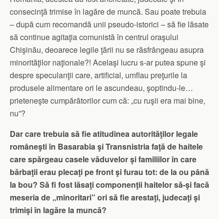
consecinţă trimise în lagăre de muncă. Sau poate trebuia
– după cum recomandă unii pseudo-istorici – să fie lăsate
să continue agitaţia comunistă în centrul oraşului
Chişinău, deoarece legile ţării nu se răsfrângeau asupra
minorităţilor naţionale?! Acelaşi lucru s-ar putea spune şi
despre speculanţii care, artificial, umflau preţurile la
produsele alimentare ori le ascundeau, şoptindu-le…
prieteneşte cumpărătorilor cum că: „cu ruşii era mai bine,
nu”?
Dar care trebuia să fie atitudinea autorităţilor legale
româneşti în Basarabia şi Transnistria faţă de haitele
care spărgeau casele văduvelor şi familiilor în care
bărbaţii erau plecaţi pe front şi furau tot: de la ou până
la bou? Să fi fost lăsaţi componenţii haitelor să-şi facă
meseria de „minoritari” ori să fie arestaţi, judecaţi şi
trimişi în lagăre la muncă?