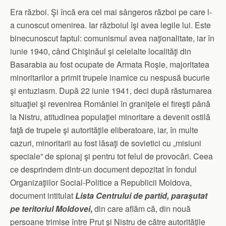
Era război. Şi încă era cel mai sângeros război pe care l-
a cunoscut omenirea. Iar războiul îşi avea legile lui. Este
binecunoscut faptul: comunismul avea naţionalitate, iar în
iunie 1940, când Chişinăul şi celelalte localităţi din
Basarabia au fost ocupate de Armata Roşie, majoritatea
minoritarilor a primit trupele inamice cu nespusă bucurie
şi entuziasm. După 22 iunie 1941, deci după răsturnarea
situaţiei şi revenirea României în graniţele ei fireşti până
la Nistru, atitudinea populaţiei minoritare a devenit ostilă
faţă de trupele şi autorităţile eliberatoare, iar, în multe
cazuri, minoritarii au fost lăsaţi de sovietici cu „misiuni
speciale” de spionaj şi pentru tot felul de provocări. Ceea
ce desprindem dintr-un document depozitat în fondul
Organizaţiilor Social-Politice a Republicii Moldova,
document intitulat
Lista Centrului de partid, paraşutat
pe teritoriul Moldovei
,
din care aflăm că, din nouă
persoane trimise între Prut şi Nistru de către autorităţile