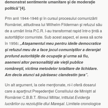
demonstrat sentimente umanitare şi de moderaţie
politică”
[4]
.
Prin anii 1944-1946 şi în cursul procesului comunizării
României, atitudinea lui Wilhelm Filderman şi refuzul său
de a urmări linia P.C.R. l-au transformat rapid într-o ţintă a
autorităţilor comuniste. Sub acest aspect, el avea să scrie
în 1956
:
„Ataşamentul meu pentru ideile democratice
şi refuzul meu de a face jocul comuniştilor a deranjat
profund autorităţile de ocupaţie şi urma să fiu,
asemeni altor personalităţi ale vieţii publice
româneşti, victima metodelor totalitare de lichidare.
Am decis atunci să părăsesc clandestin ţara”.
Un alt argument, la cele menţionate, ni-l oferă dosarul
care a aparţinut Preşedenţiei Consiliului de Miniştri al
României C.B.B.T. /Biroul Militar, intitulat
Evidenţa
lucrărilor cu rezoluţiile dlui Mareşal
. Limitele cronologice