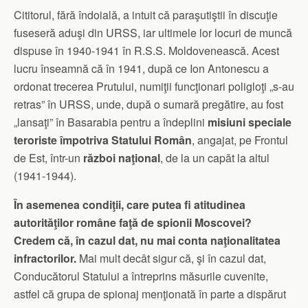
Cititorul, fără îndoială, a intuit că paraşutiştii în discuţie
fuseseră aduşi din URSS, iar ultimele lor locuri de muncă
dispuse în 1940-1941 în R.S.S. Moldovenească. Acest
lucru înseamnă că în 1941, după ce Ion Antonescu a
ordonat trecerea Prutului, numiţii funcţionari poligloţi „s-au
retras” în URSS, unde, după o sumară pregătire, au fost
„lansaţi” în Basarabia pentru a îndeplini
misiuni speciale
teroriste împotriva Statului Român
, angajat, pe Frontul
de Est, într-un
război naţional
, de la un capăt la altul
(1941-1944).
În asemenea condiţii, care putea fi atitudinea
autorităţilor române faţă de spionii Moscovei?
Credem că, în cazul dat, nu mai conta naţionalitatea
infractorilor.
Mai mult decât sigur că, şi în cazul dat,
Conducătorul Statului a întreprins măsurile cuvenite,
astfel că grupa de spionaj menţionată în parte a dispărut