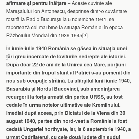
afirmare şi pentru înălţare
– Aceste cuvinte ale
Mareşalului Ion Antonescu, desprinse dintr-o cuvântare
rostită la Radio Bucureşti la 5 noiembrie 1941, se
raportează cel mai bine la situaţia României în epoca
Războiului Mondial din 1939-1945[2].
În iunie-iulie 1940 România se găsea în situaţia unei
ţări greu încercate de loviturile nedrepte ale istoriei.
După doar 22 de ani de la Unirea cea Mare, porţiuni
importante din trupul sfânt al Patriei s-au pomenit din
nou sub ocupaţie străină. La sfârşitul lunii iunie 1940,
Basarabia şi Nordul Bucovinei, sub ameninţarea
recurgerii la forţa armată din partea URSS, au fost
cedate în urma notelor ultimative ale Kremlinului.
Imediat după aceea, prin Dictatul de la Viena din 30
august 1940, partea din nord-vest a României a fost
cedată Ungariei horthyste, iar, la 6 septembrie 1940, a
urmat Cadrilaterul, cu cele două judeţe din sudul