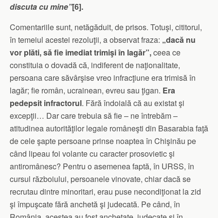
discuta cu mine”
[6]
.
Comentariile sunt, netăgăduit, de prisos. Totuşi, cititorul,
în temeiul acestei rezoluţii, a observat fraza:
„dacă nu
vor plăti, să fie imediat trimişi în lagăr”,
ceea ce
constituia o dovadă că, indiferent de naţionalitate,
persoana care săvârşise vreo infracţiune era trimisă în
lagăr; fie român, ucrainean, evreu sau ţigan.
Era
pedepsit infractorul
. Fără îndoială că au existat şi
excepţii… Dar care trebuia să fie – ne întrebăm –
atitudinea autorităţilor legale româneşti din Basarabia faţă
de cele şapte persoane prinse noaptea în Chişinău pe
când lipeau foi volante cu caracter prosovietic şi
antiromânesc? Pentru o asemenea faptă, în URSS, în
cursul războiului, persoanele vinovate, chiar dacă se
recrutau dintre minoritari, erau puse necondiţionat la zid
şi împuşcate fără anchetă şi judecată. Pe când, în
România, acestea au fost anchetate, judecate şi în