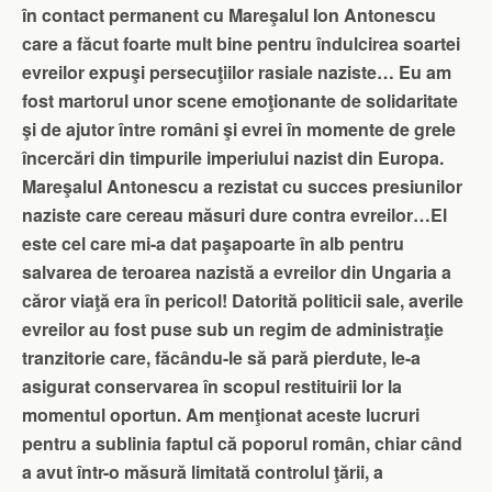
în contact permanent cu Mareşalul Ion Antonescu
care a făcut foarte mult bine pentru îndulcirea soartei
evreilor expuşi persecuţiilor rasiale naziste… Eu am
fost martorul unor scene emoţionante de solidaritate
şi de ajutor între români şi evrei în momente de grele
încercări din timpurile imperiului nazist din Europa.
Mareşalul Antonescu a rezistat cu succes presiunilor
naziste care cereau măsuri dure contra evreilor…El
este cel care mi-a dat paşapoarte în alb pentru
salvarea de teroarea nazistă a evreilor din Ungaria a
căror viaţă era în pericol! Datorită politicii sale, averile
evreilor au fost puse sub un regim de administraţie
tranzitorie care, făcându-le să pară pierdute, le-a
asigurat conservarea în scopul restituirii lor la
momentul oportun. Am menţionat aceste lucruri
pentru a sublinia faptul că poporul român, chiar când
a avut într-o măsură limitată controlul ţării, a