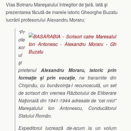
Vlas Botnaru Mareşalului întregitor de ţară. Iată şi
prezentarea făcută de marele istoric Gheorghe Buzatu
lucrării profesorului Alexandru Moraru:
“Pr
ofe
sor
ul
şi
prietenul
Alexandru Moraru, istoric prin
formaţie şi prin vocaţie
, ne transmite din
Chişinău, cu bunăvoinţa-i recunoscută, un set
de scrisori din vremea Războiului de Eliberare
Naţională din 1941-1944 adresate de “cei mici”
Mareşalului Ion Antonescu, Conducătorul
Statului Român.
Expeditorul lucrează de-acum la un volum