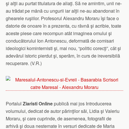
şi alţii au purtat titulatura de aliaţi. Să ne amintim, unii ne-
au trădat pe mână cu ungurii iar alţii ne-au abandonat în
ghearele ruşiilor. Profesorul Alexandru Moraru îşi face o
datorie de onoare în a prezenta, cu râvnă şi acribie, toate
aceste piese care recompun atât imaginea omului şi
conducătorului Ion Antonescu, deformată de comisari
ideologici kominternisti şi, mai nou, “politic corecţi”, cât şi
adevărul istoric pierdut şi, sperăm, în curs de ireversibilă
recuperare. (V.R.)
Portalul
Ziaristi Online
publică mai jos Introducerea
volumului, dedicat de autor părinţilor săi, Lidia şi Valeriu
Moraru, şi care cuprinde, de asemenea, fotografii de
arhivă şi doua nestemate în versuri dedicate de Maria