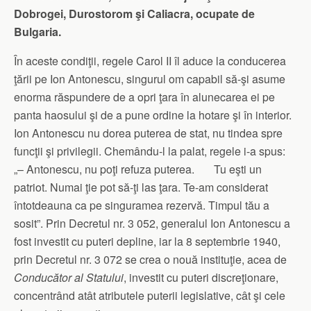
Dobrogei, Durostorom şi Caliacra, ocupate de
Bulgaria.
În aceste condiţii, regele Carol II îl aduce la conducerea
ţării pe Ion Antonescu, singurul om capabil să-şi asume
enorma răspundere de a opri ţara în alunecarea ei pe
panta haosului şi de a pune ordine la hotare şi în interior.
Ion Antonescu nu dorea puterea de stat, nu tindea spre
funcţii şi privilegii. Chemându-l la palat, regele i-a spus:
„– Antonescu, nu poţi refuza puterea. Tu eşti un
patriot. Numai ţie pot să-ţi las ţara. Te-am considerat
întotdeauna ca pe singuramea rezervă. Timpul tău a
sosit”. Prin Decretul nr. 3 052, generalul Ion Antonescu a
fost investit cu puteri depline, iar la 8 septembrie 1940,
prin Decretul nr. 3 072 se crea o nouă instituţie, acea de
Conducător al Statului
, investit cu puteri discreţionare,
concentrând atât atributele puterii legislative, cât şi cele