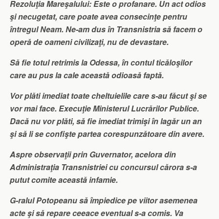
Rezoluţia Mareşalului: Este o profanare. Un act odios
şi necugetat
, care poate avea consecinţe pentru
întregul Neam. Ne-am dus în Transnistria să facem o
operă de oameni civilizaţi, nu de devastare.
Să fie totul retrimis la Odessa, în contul ticăloşilor
care au pus la cale această odioasă faptă.
Vor plăti imediat toate cheltuielile care s-au făcut şi se
vor mai face. Execuţie Ministerul Lucrărilor Publice.
Dacă nu vor plăti, să fie imediat trimişi în lagăr un an
şi să li se confişte partea corespunzătoare din avere.
Aspre observaţii prin Guvernator, acelora din
Administraţia Transnistriei cu concursul cărora s-a
putut comite această infamie.
G-ralul Potopeanu să împiedice pe viitor asemenea
acte şi să repare ceeace eventual s-a comis. Va