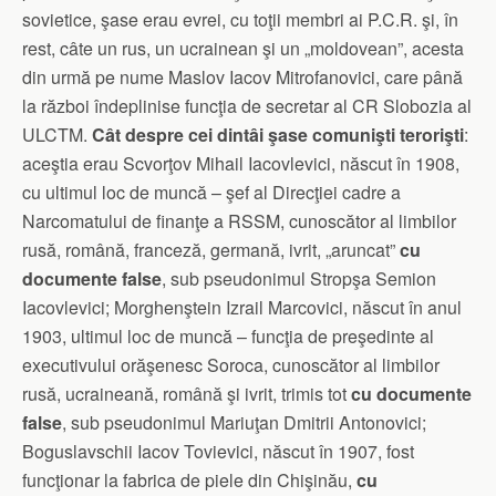
sovietice, şase erau evrei, cu toţii membri ai P.C.R. şi, în
rest, câte un rus, un ucrainean şi un „moldovean”, acesta
din urmă pe nume Maslov Iacov Mitrofanovici, care până
la război îndeplinise funcţia de secretar al CR Slobozia al
ULCTM.
Cât despre cei dintâi şase
comunişti terorişti
:
aceştia erau Scvorţov Mihail Iacovlevici, născut în 1908,
cu ultimul loc de muncă – şef al Direcţiei cadre a
Narcomatului de finanţe a RSSM, cunoscător al limbilor
rusă, română, franceză, germană, ivrit, „aruncat”
cu
documente false
, sub pseudonimul Stropşa Semion
Iacovlevici; Morghenştein Izrail Marcovici, născut în anul
1903, ultimul loc de muncă – funcţia de preşedinte al
executivului orăşenesc Soroca, cunoscător al limbilor
rusă, ucraineană, română şi ivrit, trimis tot
cu documente
false
, sub pseudonimul Mariuţan Dmitrii Antonovici;
Boguslavschii Iacov Tovievici, născut în 1907, fost
funcţionar la fabrica de piele din Chişinău,
cu