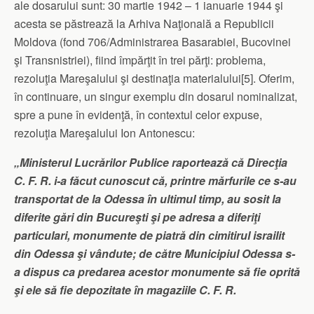
ale dosarului sunt: 30 martie 1942 – 1 ianuarie 1944 şi
acesta se păstrează la Arhiva Naţională a Republicii
Moldova (fond 706/Administrarea Basarabiei, Bucovinei
şi Transnistriei), fiind împărţit în trei părţi: problema,
rezoluţia Mareşalului şi destinaţia materialului[5]. Oferim,
în continuare, un singur exemplu din dosarul nominalizat,
spre a pune în evidenţă, în contextul celor expuse,
rezoluţia Mareşalului Ion Antonescu:
„Ministerul Lucrărilor Publice raportează că Direcţia
C. F. R. i-a făcut cunoscut că, printre mărfurile ce s-au
transportat de la Odessa în ultimul timp, au sosit la
diferite gări din Bucureşti şi pe adresa a diferiţi
particulari, monumente de piatră din cimitirul israilit
din Odessa şi vândute; de către Municipiul Odessa s-
a dispus ca predarea acestor monumente să fie oprită
şi ele să fie depozitate în magaziile C. F. R.