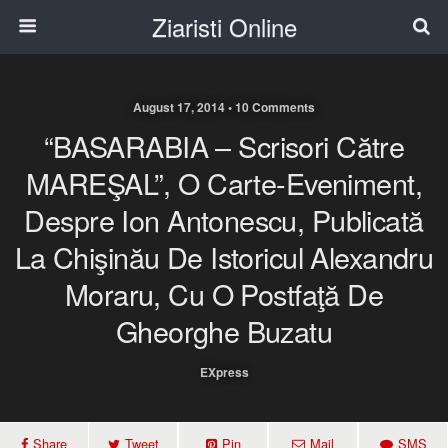
Ziaristi Online
August 17, 2014 • 10 Comments
“BASARABIA – Scrisori Către
MAREŞAL”, O Carte-Eveniment,
Despre Ion Antonescu, Publicată
La Chişinău De Istoricul Alexandru
Moraru, Cu O Postfaţă De
Gheorghe Buzatu
EXpress
Share
Tweet
Pin
Mail
SMS