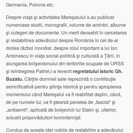
Germania, Polonia etc.
Despre viaţa şi activitatea Mareşalului s-au publicat
numeroase studii, monografii, volume de amintiri, albume
şi culegeri de documente. Un merit deosebit în cercetarea
şi restabilirea adevărului despre România în cel de-al
doilea război mondial, despre rolul important a lui Ion
Antonescu în viaţa social-politică şi culturală a Ţării, în
alungarea bolşevismului din teritoriile ocupate de URSS
şi reîntregirea Patriei,i-a revenit
regretatului istoric Gh.
Buzatu.
Cărţile domniei sale reprezintă o contribuţie
semnificativă pentru ştiinţa istorică şi pentru apropierea
momentului când Mareşalul va fi reabilitat deplin, când,
de pe numele lui, va fi ştearsă pecetea de „fascist” şi
„antisemit”, aplicată de bolşevicii lui Stalin şi, ulterior,
actualii propovăduitori kominternişti.
Condus de aceste idei nobile de restabilire a adevărului