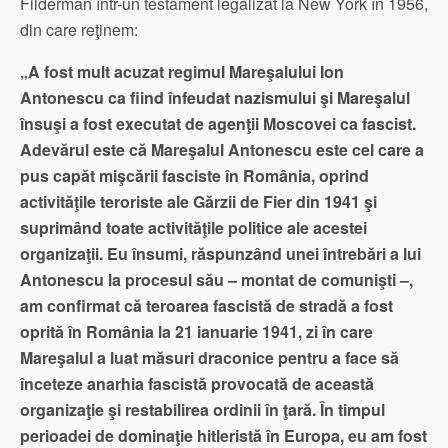
Filderman într-un testament legalizat la New York în 1956,
din care reţinem:
„A fost mult acuzat regimul Mareşalului Ion
Antonescu ca fiind înfeudat nazismului şi Mareşalul
însuşi a fost executat de agenţii Moscovei ca fascist.
Adevărul este că Mareşalul Antonescu este cel care a
pus capăt mişcării fasciste în România, oprind
activităţile teroriste ale Gărzii de Fier din 1941 şi
suprimând toate activităţile politice ale acestei
organizaţii. Eu însumi, răspunzând unei întrebări a lui
Antonescu la procesul său – montat de comunişti –,
am confirmat că teroarea fascistă de stradă a fost
oprită în România la 21 ianuarie 1941, zi în care
Mareşalul a luat măsuri draconice pentru a face să
înceteze anarhia fascistă provocată de această
organizaţie şi restabilirea ordinii în ţară. În timpul
perioadei de dominaţie hitleristă în Europa, eu am fost