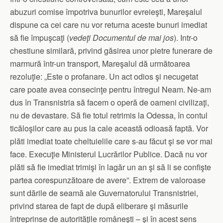
abuzuri comise împotriva bunurilor evreieşti, Mareşalul
dispune ca cei care nu vor returna aceste bunuri imediat
să fie împuşcaţi (
vedeţi Documentul de mai jos
). Intr-o
chestiune similară, privind găsirea unor pietre funerare de
marmură într-un transport, Mareşalul dă următoarea
rezoluţie: „Este o profanare. Un act odios şi necugetat
care poate avea consecinţe pentru întregul Neam. Ne-am
dus în Transnistria să facem o operă de oameni civilizaţi,
nu de devastare. Să fie totul retrimis la Odessa, în contul
ticăloşilor care au pus la cale această odioasă faptă. Vor
plăti imediat toate cheltuielile care s-au făcut şi se vor mai
face. Execuţie Ministerul Lucrărilor Publice. Dacă nu vor
plăti să fie imediat trimişi în lagăr un an şi să li se confişte
partea corespunzătoare de avere”. Extrem de valoroase
sunt dările de seamă ale Guvernatorului Transnistriei,
privind starea de fapt de după eliberare şi măsurile
întreprinse de autorităţile româneşti – şi în acest sens