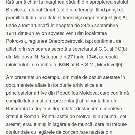
fără urmă chiar la marginea pădurii din apropierea satului
Bravicea, raionul Orhei (doi dintre terorişti fiind prinşi de
premilitarii din localitate şi transmişi organelor justiţiei)[8],
unde a fost aruncată în noaptea de 24/25 septembrie
1941 dintr-un avion sovietic venit din localitatea
Pokrovsk, regiunea Dnepropetrovsk, fapt confirmat, de
altfel, prin scrisoarea secretă a secretarului C.C. al PC(b)
din Moldova, N. Salogor, din 27 iunie 1946, adresată
ministrului în exerciţiu al
KGB
al R.S.S.M., Mordovei[9].
Am prezentat un exemplu, din miile de cazuri atestate în
documentele aflate în fondurile arhivistice ale
principalelor arhive din Republica Moldova, care confirmă
complicitatea multor reprezentanţi ai minoritarilor din
Basarabia la „lupta în ilegalitate” desfăşurată împotriva
Statului Român. Pentru astfel de motive, şi nu numai, cei
arestaţi erau trimişi în lagărele de muncă, care nu trebuie
confundate cu lagărele de concentrare naziste din