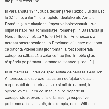
ale puterii executive.
În vara anului 1941, după declanşarea Războiului din Est
la 22 iunie, chiar în toiul luptelor decisive ale Armatei
Române şi ale aliaţilor ei împotriva bolşevismului, s-a
iniţiat restabilirea administraţiei româneşti în Basarabia şi
Nordul Bucovinei. La 7 iulie 1941, Ion Antonescu s-a
adresat basarabenilor cu o Proclamaţie în care menţiona
că datorită vitejiei ostaşilor români a fost spulberată
cotropirea sălbatică a celor ce i-au ţinut în robie şi au
răspândit pe pământul românesc moartea şi focul[3].
În numeroase lucrări de specialitate de până la 1989, Ion
Antonescu a fost prezentat ca un necruţător dictator,
responsabil de moartea a sute şi mii de oameni, în
special evrei. Ceea ce, însă, nici pe departe nu
corespunde adevărului istoric. Esenţa respectivei
probleme a fost atestată, de exemplu, de dr. Wilhelm