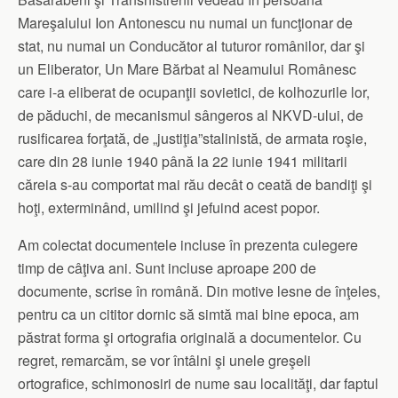
Mareşalului Ion Antonescu nu numai un funcţionar de
stat, nu numai un Conducător al tuturor românilor, dar şi
un Eliberator, Un Mare Bărbat al Neamului Românesc
care i-a eliberat de ocupanţii sovietici, de kolhozurile lor,
de păduchi, de mecanismul sângeros al NKVD-ului, de
rusificarea forţată, de „justiţia”stalinistă, de armata roşie,
care din 28 iunie 1940 până la 22 iunie 1941 militarii
căreia s-au comportat mai rău decât o ceată de bandiţi şi
hoţi, exterminând, umilind şi jefuind acest popor.
Am colectat documentele incluse în prezenta culegere
timp de câţiva ani. Sunt incluse aproape 200 de
documente, scrise în română. Din motive lesne de înţeles,
pentru ca un cititor dornic să simtă mai bine epoca, am
păstrat forma şi ortografia originală a documentelor. Cu
regret, remarcăm, se vor întâlni şi unele greşeli
ortografice, schimonosiri de nume sau localităţi, dar faptul