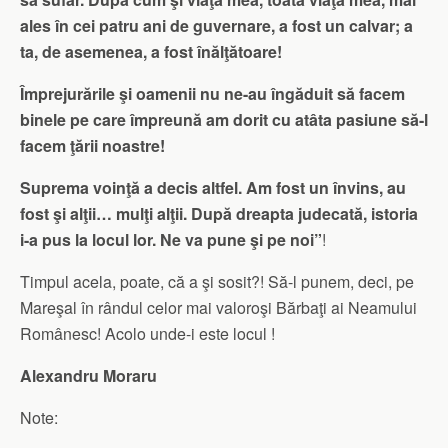
ales în cei patru ani de guvernare, a fost un calvar; a
ta, de asemenea, a fost înălţătoare!
Împrejurările şi oamenii nu ne-au îngăduit să facem
binele pe care împreună am dorit cu atâta pasiune să-l
facem ţării noastre!
Suprema voinţă a decis altfel. Am fost un învins, au
fost şi alţii… mulţi alţii. După dreapta judecată, istoria
i-a pus la locul lor. Ne va pune şi pe noi”
!
Timpul acela, poate, că a şi sosit?! Să-l punem, deci, pe
Mareşal în rândul celor mai valoroşi Bărbaţi ai Neamului
Românesc! Acolo unde-i este locul !
Alexandru Moraru
Note: