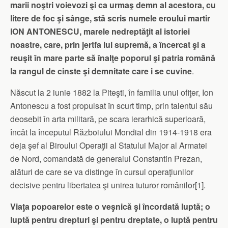
marii noştri voievozi şi ca urmaş demn al acestora, cu
litere de foc şi sânge, stă scris numele eroului martir
ION ANTONESCU, marele nedreptăţit al istoriei
noastre, care, prin jertfa lui supremă, a încercat şi a
reuşit în mare parte să înalţe poporul şi patria română
la rangul de cinste şi demnitate care i se cuvine
.
Născut la 2 iunie 1882 la Piteşti, în familia unui ofiţer, Ion
Antonescu a fost propulsat în scurt timp, prin talentul său
deosebit în arta militară, pe scara ierarhică superioară,
încât la începutul Războiului Mondial din 1914-1918 era
deja şef al Biroului Operaţii al Statului Major al Armatei
de Nord, comandată de generalul Constantin Prezan,
alături de care se va distinge în cursul operaţiunilor
decisive pentru libertatea şi unirea tuturor românilor[1].
Viaţa popoarelor este o veşnică şi încordată luptă; o
luptă pentru drepturi şi pentru dreptate, o luptă pentru