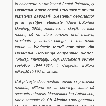
în colaborare cu profesorul Anatol Petrencu, şi
Basarabia antisovietică. Documente privind
rezistenta naţională. Blestemul deportărilor
şi al ”justiţiei” staliniste
(Casa Edtorială
Demiurg, 2009), pentru ca, în sfârşit, cu totul
recent, să ne ofere surpriza unei masive,
excelente şi actuale culegeri în mai multe
tomuri –
Victimele terorii comuniste din
Basarabia. Rezistenţă ocupanţilor.
Arestaţi.
Torturaţi. Întemniţaţi. Ucişi. Documente secrete
sovietice 1944-1954, I, Chişinău, Editura
Iulian,2010,393 p.+anexe.
Cât priveşte documentele reunite în prezentul
material, cititorul se va convinge lesne că
scrisorile adresate Mareşalului Ion Antonescu,
unele semnate de
Gh. Alexianu
sau generalul
C. Gh. Voiculescu
, în calitatea lor de