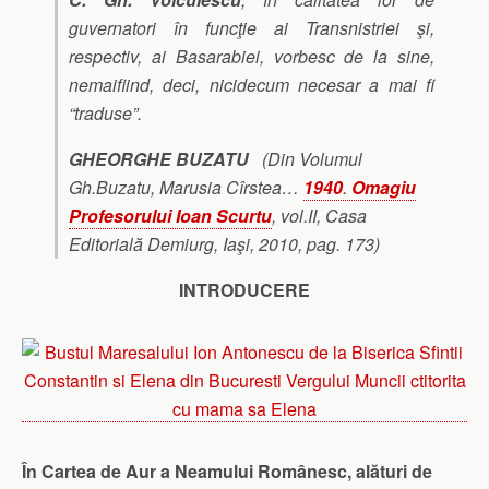
guvernatori în funcţie ai Transnistriei şi,
respectiv, ai Basarabiei, vorbesc de la sine,
nemaifiind, deci, nicidecum necesar a mai fi
“traduse”.
GHEORGHE BUZATU
(Din Volumul
Gh.Buzatu, Marusia Cîrstea…
1940
.
Omagiu
Profesorului
Ioan Scurtu
, vol.II, Casa
Editorială Demiurg, Iaşi, 2010, pag. 173)
INTRODUCERE
În Cartea de Aur a Neamului Românesc, alături de