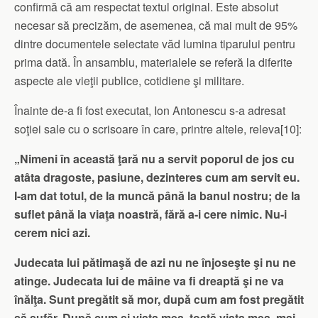
confirmă că am respectat textul original. Este absolut
necesar să precizăm, de asemenea, că mai mult de 95%
dintre documentele selectate văd lumina tiparului pentru
prima dată. În ansamblu, materialele se referă la diferite
aspecte ale vieţii publice, cotidiene şi militare.
Înainte de-a fi fost executat, Ion Antonescu s-a adresat
soţiei sale cu o scrisoare în care, printre altele, releva[10]:
„Nimeni în această ţară nu a servit poporul de jos cu
atâta dragoste, pasiune, dezinteres cum am servit eu.
I-am dat totul, de la muncă până la banul nostru; de la
suflet până la viaţa noastră, fără a-i cere nimic. Nu-i
cerem nici azi.
Judecata lui pătimaşă de azi nu ne înjoseşte şi nu ne
atinge. Judecata lui de
mâine va fi dreaptă şi ne va
înălţa. Sunt pregătit să mor, după cum am fost pregătit
să sufăr. După cum şi viaţa mea, toată viaţa mea, mai