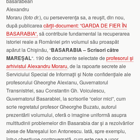
basarabean
Alexandru
Moraru (
foto dr.
), cu perseverenţa sa, a reuşit, din nou,
după publicarea
cărţii-document: ”GARDA DE FIER ÎN
BASARABIA”,
să contribuie fundamental la recuperarea
istoriei reale a României prin volumul său proaspăt
apărut la Chişinău, “
BASARABIA – Scrisori către
MAREŞAL
“. 190 de documente selectate de
profesorul şi
arhivistul Alexandru Moraru
, de la rapoarte secrete ale
Serviciului Special de Informaţii şi Note confidenţiale ale
profesorului Gheorghe Alexianu, Guvernatorul
Transnistriei, sau Constantin Gh. Voiculescu,
Guvernatorul Basarabiei, la scrisorile “celor mici”, cum
scrie regretatul profesor Gheorghe Buzatu, autorul
prezentării volumului, oferă o imagine uniformă asupra
multitudinii problemelor din Basarabia dar şi a rezolvărilor
alese de Mareşalui Ion Antonescu. Iată, spre exemplu,
într-o chestiune controversată, cum este cea a unor