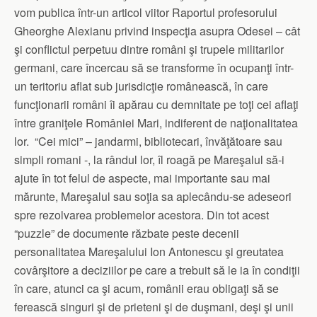
vom publica într-un articol viitor Raportul profesorului
Gheorghe Alexianu privind inspecţia asupra Odesei – cât
şi conflictul perpetuu dintre români şi trupele militarilor
germani, care încercau să se transforme în ocupanţi într-
un teritoriu aflat sub jurisdicţie românească, în care
funcţionarii români îi apărau cu demnitate pe toţi cei aflaţi
între graniţele României Mari, indiferent de naţionalitatea
lor. “Cei mici” – jandarmi, bibliotecari, învăţătoare sau
simpli romani -, la rândul lor, îl roagă pe Mareşalul să-i
ajute în tot felul de aspecte, mai importante sau mai
mărunte, Mareşalul sau soţia sa aplecându-se adeseori
spre rezolvarea problemelor acestora. Din tot acest
“puzzle” de documente răzbate peste decenii
personalitatea Mareşalului Ion Antonescu şi greutatea
covârşitore a deciziilor pe care a trebuit să le ia în condiţii
în care, atunci ca şi acum, românii erau obligaţi să se
ferească singuri şi de prieteni şi de duşmani, deşi şi unii