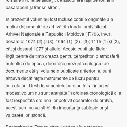
basarabeni şi transnistreni.
În prezentul volum au fost incluse copiile originale ale
multor documente de arhivă din fondul arhivistic al
Arhivei Naţionale a Republicii Moldova ( F.706, inv.1,
dosarele: 1074 (2) şi (3); 1094 (1), (2) , (3); 1115 (1) şi (2),
cât şi dosarul 1277 şi altele. Aceste copii ale filelor
îngălbenite de timp crează pentru cercetători o atmosferă
autentică de epocă, deoarece prezenta culegere de
documente cât şi volumele publicate anterior nu sunt
altceva decât nişte instrumente de lucru pentru
cercetători. Deşi documentele care au intrat în acest
modest volum nu sunt aranjate în ordinea cronologică ci a
fost respectată ordinea lor potrivit dosarelor de arhivă,
acest lucru nu va ştirbi din importanţa subiectelor şi
valoarea lor istorică.
Basarabeni şi Transnistrenii vedeau în persoana