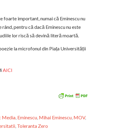
 este foarte important, numai că Eminescu nu
 de rând, pentru că dacă Eminescu nu este
udiile lor riscă să devină literă moartă.
 poezie la microfonul din Piața Universității
14
AICI
c Media
,
Eminescu
,
Mihai Eminescu
,
MOV
,
rsitatii
,
Toleranta Zero