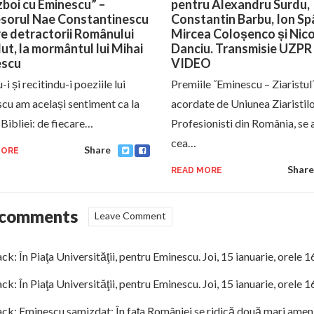
zboi cu Eminescu” –
pentru Alexandru Surdu,
sorul Nae Constantinescu
Constantin Barbu, Ion Sp
e detractorii Românului
Mircea Coloșenco și Nic
ut, la mormântul lui Mihai
Danciu. Transmisie UZPR 
escu
VIDEO
-i și recitindu-i poeziile lui
Premiile ˝Eminescu – Ziaristul˝
cu am același sentiment ca la
acordate de Uniunea Ziaristil
 Bibliei: de fiecare…
Profesionisti din România, se a
cea…
Share
MORE
Share
READ MORE
 comments
Leave Comment
ack:
În Piaţa Universităţii, pentru Eminescu. Joi, 15 ianuarie, or
ack:
În Piaţa Universităţii, pentru Eminescu. Joi, 15 ianuarie, orele 
ack:
Eminescu samizdat: În faţa României se ridică două mari ameniţ