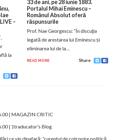
33 de ani, pe 28 iunie 1883.
ânu,
Portalul Mihai Eminescu –
olae
Românul Absolut oferă
LIVE –
răspunsurile
Prof. Nae Georgescu: “În discuţia
,
legată de arestarea lui Eminescu și
or
eliminarea lui de la…
flă la
Share
READ MORE
ele 16.00 | MAGAZIN CRITIC
16.00 | 1traducator's Blog
ări ce vin dinafară: “curentul de cotropire politică