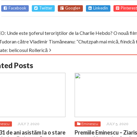
Facebook
Twitter
Google+
Linkedin
Pinterest
: Unde este şoferul teroriştilor de la Charlie Hebdo? O nouă film
Tudoran către Vladimir Tismăneanu: “Chutzpah mai mică, fiindcă tup
ate: belicosul Rollerică
ated Posts
nescu
JULY 7, 2020
Eminescu
JULY 5, 2020
31 de ani asistăm la o stare
Premiile Eminescu – Ziari