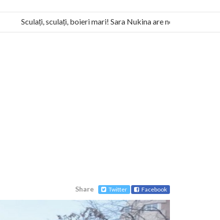
Sculați, sculați, boieri mari! Sara Nukina are nevoie de ajutorul n
la Humanitas militează pentru federalizarea României
Share
Twitter
Facebook