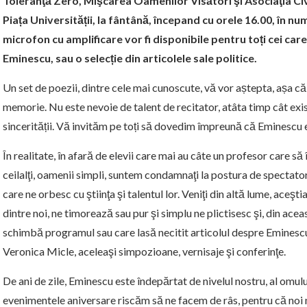
Toleranţă Zero, Mişcarea Oamenilor Visători şi Asociaţia Civic
Piața Universității, la fântână, începand cu orele 16.00, în nu
microfon cu amplificare vor fi disponibile pentru toți cei care
Eminescu, sau o selecție din articolele sale politice.
Un set de poezii, dintre cele mai cunoscute, vă vor aștepta, așa că
memorie. Nu este nevoie de talent de recitator, atâta timp cât exist
sincerității. Vă invităm pe toți să dovedim împreună că Eminescu es
În realitate, în afară de elevii care mai au câte un profesor care s
ceilalţi, oamenii simpli, suntem condamnaţi la postura de spectatori 
care ne orbesc cu ştiinţa şi talentul lor. Veniţi din altă lume, aceş
dintre noi, ne timorează sau pur şi simplu ne plictisesc şi, din ac
schimbă programul sau care lasă necitit articolul despre Eminescu
Veronica Micle, aceleaşi simpozioane, vernisaje şi conferinţe.
De ani de zile, Eminescu este îndepărtat de nivelul nostru, al omului
evenimentele aniversare riscăm să ne facem de râs, pentru că noi n