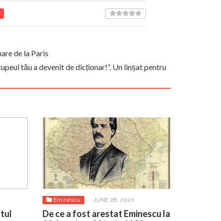
are de la Paris
eul tău a devenit de dicționar!”. Un linșat pentru
Eminescu
JUNE 28, 2020
stul
De ce a fost arestat Eminescu la