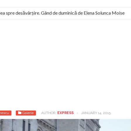
 spre desăvârșire. Gând de duminică de Elena Solunca Moise
l român: “românii sunt slavi, nu latini”. Fostul agent ceaușist de 
nescu
Galerie
AUTHOR:
EXPRESS
-
JANUARY 14, 2015