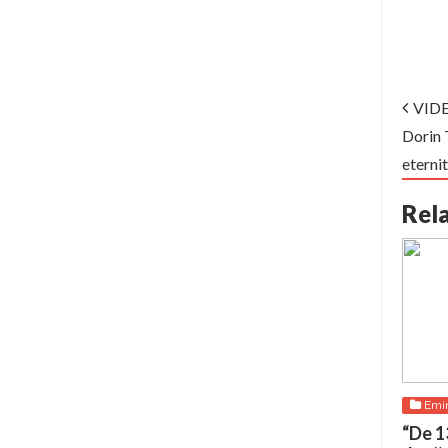
VIDEO
Dorin 
eternit
Rel
Emi
“De 1