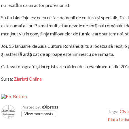
nu recităm ca un actor profesionist.
Să fiu bine înţeles: ceea ce fac oamenii de cultură şi specialiştii
este numai al lor. Ba mai mult, ei au nevoie de sprijinul românului
menţinut viu în conştiinţa milioanelor de furnici care suntem noi, st
Joi, 15 Ianuarie, de Ziua Culturii Române, și tu ai ocazia să reciți o
și astfel să arăți cât de aproape este Eminescu de inima ta.
Cateva fotografii şi inregistrarea video de la evenimentul din 20
Sursa:
Ziaristi Online
eXpress
Posted by:
Tags:
Civi
View more posts
Piata Unive