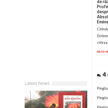
de ră
Profe
despr
Absol
Emin
Citindu
Emines
citirea
READ 
4
Latest News
Pingb
Pingb
Pingb