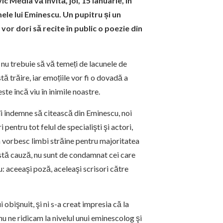
 Media vă invită, joi, 15 ianuarie, în
mele lui Eminescu. Un pupitru și un
 vor dori să recite în public o poezie din
 nu trebuie să vă temeți de lacunele de
ă trăire, iar emoțiile vor fi o dovadă a
te încă viu în inimile noastre.
ă îi îndemne să citească din Eminescu, noi
pentru tot felul de specialişti şi actori,
tia vorbesc limbi străine pentru majoritatea
eastă cauză, nu sunt de condamnat cei care
: aceeaşi poză, aceleaşi scrisori către
 obişnuit, şi ni s-a creat impresia că la
u ne ridicam la nivelul unui eminescolog şi